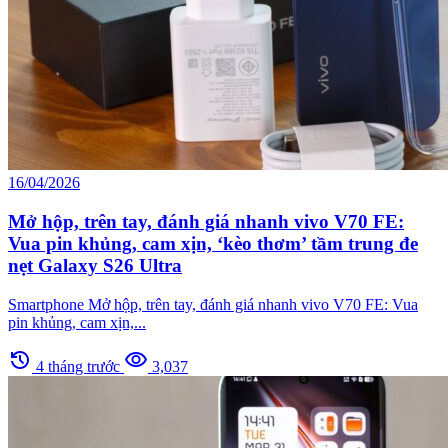
16/04/2026
Mở hộp, trên tay, đánh giá nhanh vivo V70 FE:
Vua pin khủng, cam xịn, ‘kèo thơm’ tầm trung đe
nẹt Galaxy S26 Ultra
Smartphone Mở hộp, trên tay, đánh giá nhanh vivo V70 FE: Vua
pin khủng, cam xịn,...
history
visibility
4 tháng trước
3,037