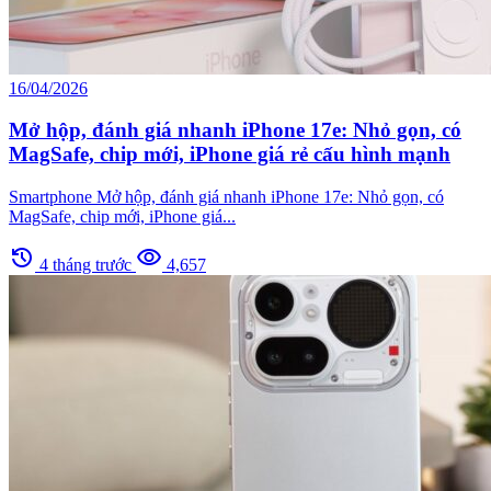
16/04/2026
Mở hộp, đánh giá nhanh iPhone 17e: Nhỏ gọn, có
MagSafe, chip mới, iPhone giá rẻ cấu hình mạnh
Smartphone Mở hộp, đánh giá nhanh iPhone 17e: Nhỏ gọn, có
MagSafe, chip mới, iPhone giá...
history
visibility
4 tháng trước
4,657