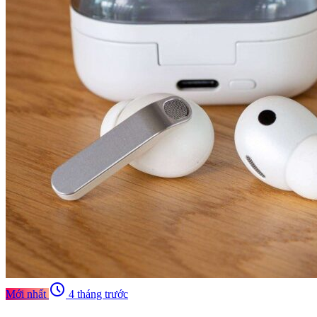
schedule
Mới nhất
4 tháng trước