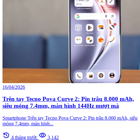
16/04/2026
Trên tay Tecno Pova Curve 2: Pin trâu 8.000 mAh,
siêu mỏng 7.4mm, màn hình 144Hz mượt mà
Smartphone Trên tay Tecno Pova Curve 2: Pin trâu 8.000 mAh, siêu
mỏng 7.4mm, màn hình...
history
visibility
4 tháng trước
3,142