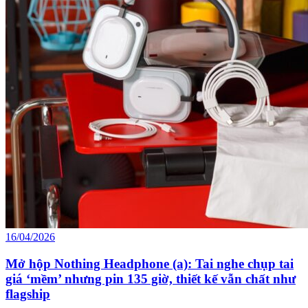
16/04/2026
Mở hộp Nothing Headphone (a): Tai nghe chụp tai
giá ‘mềm’ nhưng pin 135 giờ, thiết kế vẫn chất như
flagship