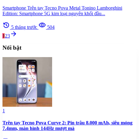
Smartphone Trên tay Tecno Pova Metal Tonino Lamborghini
Edition: Smartphone 5G kim loại nguyên khối đầu...
history
visibility
5 tháng trước
504
arrow_forward
1
2
3
Nổi bật
1
Trên tay Tecno Pova Curve 2: Pin trâu 8.000 mAh, siêu mỏng
7.4mm, màn hình 144Hz mượt mà