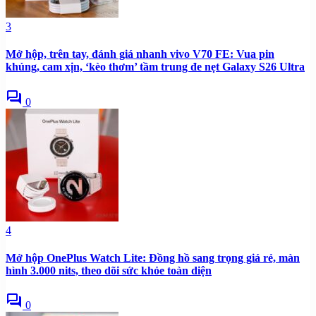
3
Mở hộp, trên tay, đánh giá nhanh vivo V70 FE: Vua pin
khủng, cam xịn, ‘kèo thơm’ tầm trung đe nẹt Galaxy S26 Ultra
forum
0
4
Mở hộp OnePlus Watch Lite: Đồng hồ sang trọng giá rẻ, màn
hình 3.000 nits, theo dõi sức khỏe toàn diện
forum
0