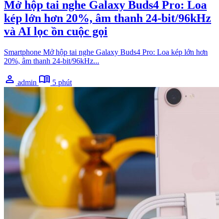
Mở hộp tai nghe Galaxy Buds4 Pro: Loa
kép lớn hơn 20%, âm thanh 24-bit/96kHz
và AI lọc ồn cuộc gọi
Smartphone Mở hộp tai nghe Galaxy Buds4 Pro: Loa kép lớn hơn
20%, âm thanh 24-bit/96kHz...
person
menu_book
admin
5 phút