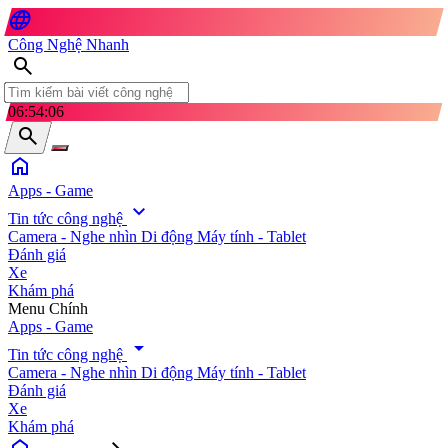
language
Công Nghệ Nhanh
search
06:54:08
search
home
Apps - Game
expand_more
Tin tức công nghệ
Camera - Nghe nhìn
Di động
Máy tính - Tablet
Đánh giá
Xe
Khám phá
search
Menu Chính
Apps - Game
arrow_drop_down
Tin tức công nghệ
Camera - Nghe nhìn
Di động
Máy tính - Tablet
Đánh giá
Xe
Khám phá