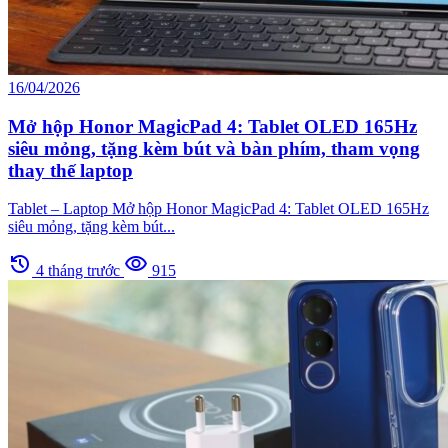
16/04/2026
Mở hộp Honor MagicPad 4: Tablet OLED 165Hz
siêu mỏng, tặng kèm bút và bàn phím, tham vọng
thay thế laptop
Tablet – Laptop Mở hộp Honor MagicPad 4: Tablet OLED 165Hz
siêu mỏng, tặng kèm bút...
history
visibility
4 tháng trước
915