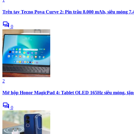
Trên tay Tecno Pova Curve 2: Pin trâu 8.000 mAh, siêu mỏng 
forum
0
2
Mở hộp Honor MagicPad 4: Tablet OLED 165Hz siêu mỏng, tặng 
forum
0