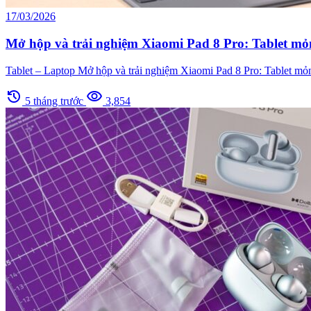
17/03/2026
Mở hộp và trải nghiệm Xiaomi Pad 8 Pro: Tablet mỏn
Tablet – Laptop Mở hộp và trải nghiệm Xiaomi Pad 8 Pro: Tablet mỏ
history
visibility
5 tháng trước
3,854