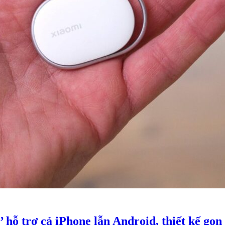
hỗ trợ cả iPhone lẫn Android, thiết kế gọn