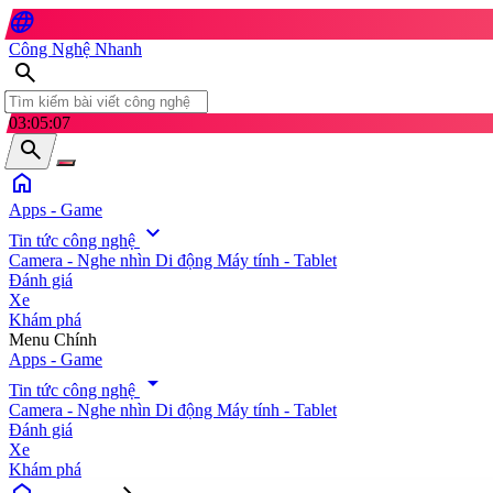
language
Công Nghệ Nhanh
search
03:05:09
search
home
Apps - Game
expand_more
Tin tức công nghệ
Camera - Nghe nhìn
Di động
Máy tính - Tablet
Đánh giá
Xe
Khám phá
search
Menu Chính
Apps - Game
arrow_drop_down
Tin tức công nghệ
Camera - Nghe nhìn
Di động
Máy tính - Tablet
Đánh giá
Xe
Khám phá