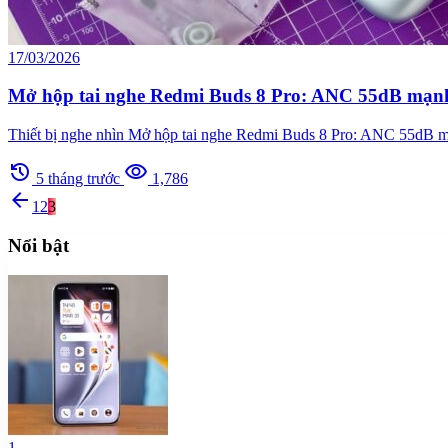
17/03/2026
Mở hộp tai nghe Redmi Buds 8 Pro: ANC 55dB mạnh n
Thiết bị nghe nhìn Mở hộp tai nghe Redmi Buds 8 Pro: ANC 55dB m
history
visibility
5 tháng trước
1,786
arrow_back
1
2
3
Nổi bật
1