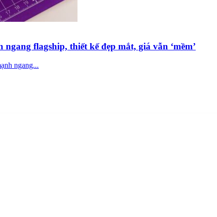
gang flagship, thiết kế đẹp mắt, giá vẫn ‘mềm’
ạnh ngang...