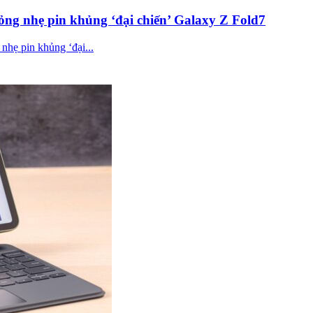
ỏng nhẹ pin khủng ‘đại chiến’ Galaxy Z Fold7
hẹ pin khủng ‘đại...