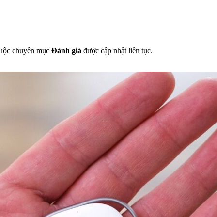
 thuộc chuyên mục
Đánh giá
được cập nhật liên tục.