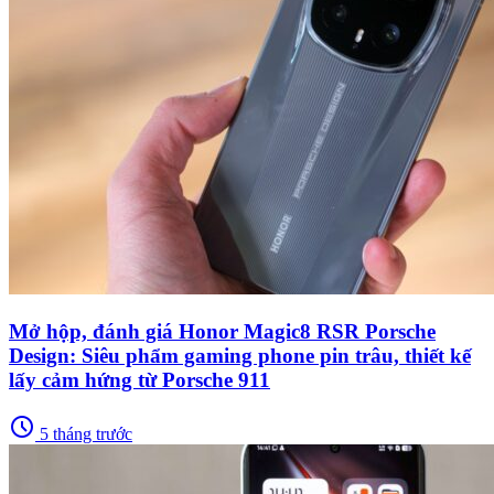
Mở hộp, đánh giá Honor Magic8 RSR Porsche
Design: Siêu phẩm gaming phone pin trâu, thiết kế
lấy cảm hứng từ Porsche 911
schedule
5 tháng trước