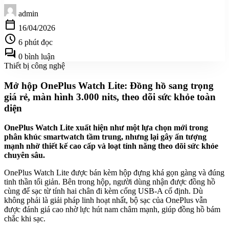
admin
calendar_today
16/04/2026
schedule
6 phút đọc
forum
0 bình luận
Thiết bị công nghệ
Mở hộp OnePlus Watch Lite: Đồng hồ sang trọng
giá rẻ, màn hình 3.000 nits, theo dõi sức khỏe toàn
diện
OnePlus Watch Lite xuất hiện như một lựa chọn mới trong
phân khúc smartwatch tầm trung, nhưng lại gây ấn tượng
mạnh nhờ thiết kế cao cấp và loạt tính năng theo dõi sức khỏe
chuyên sâu.
OnePlus Watch Lite được bán kèm hộp đựng khá gọn gàng và đúng
tinh thần tối giản. Bên trong hộp, người dùng nhận được đồng hồ
cùng đế sạc từ tính hai chân đi kèm cổng USB-A cố định. Dù
không phải là giải pháp linh hoạt nhất, bộ sạc của OnePlus vẫn
được đánh giá cao nhờ lực hút nam châm mạnh, giúp đồng hồ bám
chắc khi sạc.