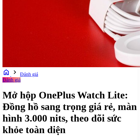
home
chevron_right
Đánh giá
Đánh giá
Mở hộp OnePlus Watch Lite:
Đồng hồ sang trọng giá rẻ, màn
hình 3.000 nits, theo dõi sức
khỏe toàn diện