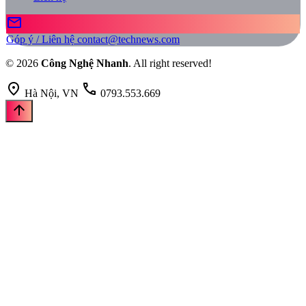
mail
Góp ý / Liên hệ
contact@technews.com
© 2026
Công Nghệ Nhanh
. All right reserved!
location_on
call
Hà Nội, VN
0793.553.669
arrow_upward