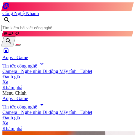
language
Công Nghệ Nhanh
search
08:42:33
search
home
Apps - Game
expand_more
Tin tức công nghệ
Camera - Nghe nhìn
Di động
Máy tính - Tablet
Đánh giá
Xe
Khám phá
search
Menu Chính
Apps - Game
arrow_drop_down
Tin tức công nghệ
Camera - Nghe nhìn
Di động
Máy tính - Tablet
Đánh giá
Xe
Khám phá