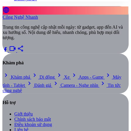
language
Công Nghệ Nhanh
Trang tin công nghệ cập nhật mỗi ngày: từ gadget, app đến AI và
xu hướng số. Nội dung dễ hiểu, nhanh chóng, phù hợp mọi đối
tượng.
videocam
share
Khám phá
chevron_right
chevron_right
chevron_right
chevron_right
chevron_right
Khám phá
Di động
Xe
Apps - Game
Máy
chevron_right
chevron_right
chevron_right
tính - Tablet
Đánh giá
Camera - Nghe nhìn
Tin tức
công nghệ
Hỗ trợ
Giới thiệu
Chính sách bảo mật
Điều khoản sử dụng
Liên hệ