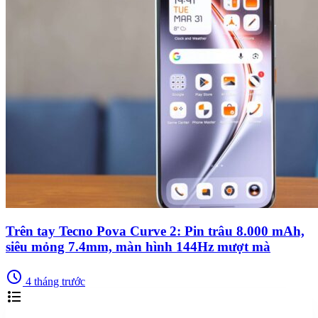
Trên tay Tecno Pova Curve 2: Pin trâu 8.000 mAh,
siêu mỏng 7.4mm, màn hình 144Hz mượt mà
schedule
4 tháng trước
format_list_bulleted