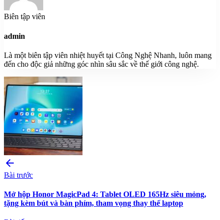
Biên tập viên
admin
Là một biên tập viên nhiệt huyết tại Công Nghệ Nhanh, luôn mang
đến cho độc giả những góc nhìn sâu sắc về thế giới công nghệ.
arrow_back
Bài trước
Mở hộp Honor MagicPad 4: Tablet OLED 165Hz siêu mỏng,
tặng kèm bút và bàn phím, tham vọng thay thế laptop