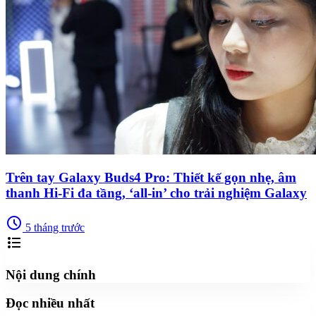
Trên tay Galaxy Buds4 Pro: Thiết kế gọn nhẹ, âm
thanh Hi-Fi đa tầng, ‘all-in’ cho trải nghiệm Galaxy
schedule
5 tháng trước
format_list_bulleted
Nội dung chính
Đọc nhiều nhất