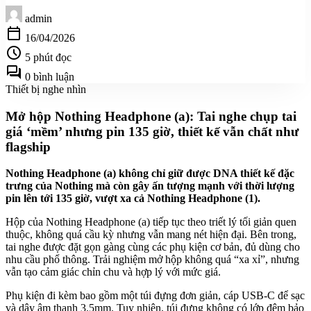
admin
calendar_today
16/04/2026
schedule
5 phút đọc
forum
0 bình luận
Thiết bị nghe nhìn
Mở hộp Nothing Headphone (a): Tai nghe chụp tai
giá ‘mềm’ nhưng pin 135 giờ, thiết kế vẫn chất như
flagship
Nothing Headphone (a) không chỉ giữ được DNA thiết kế đặc
trưng của Nothing mà còn gây ấn tượng mạnh với thời lượng
pin lên tới 135 giờ, vượt xa cả Nothing Headphone (1).
Hộp của Nothing Headphone (a) tiếp tục theo triết lý tối giản quen
thuộc, không quá cầu kỳ nhưng vẫn mang nét hiện đại. Bên trong,
tai nghe được đặt gọn gàng cùng các phụ kiện cơ bản, đủ dùng cho
nhu cầu phổ thông. Trải nghiệm mở hộp không quá “xa xỉ”, nhưng
vẫn tạo cảm giác chỉn chu và hợp lý với mức giá.
Phụ kiện đi kèm bao gồm một túi đựng đơn giản, cáp USB-C để sạc
và dây âm thanh 3.5mm. Tuy nhiên, túi đựng không có lớp đệm bảo