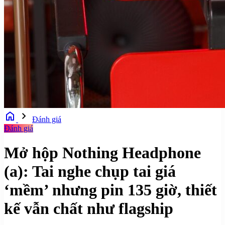
home
chevron_right
Đánh giá
Đánh giá
Mở hộp Nothing Headphone
(a): Tai nghe chụp tai giá
‘mềm’ nhưng pin 135 giờ, thiết
kế vẫn chất như flagship