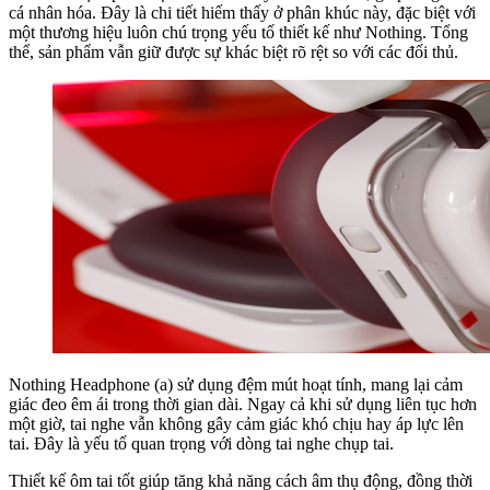
cá nhân hóa. Đây là chi tiết hiếm thấy ở phân khúc này, đặc biệt với
một thương hiệu luôn chú trọng yếu tố thiết kế như Nothing. Tổng
thể, sản phẩm vẫn giữ được sự khác biệt rõ rệt so với các đối thủ.
Nothing Headphone (a) sử dụng đệm mút hoạt tính, mang lại cảm
giác đeo êm ái trong thời gian dài. Ngay cả khi sử dụng liên tục hơn
một giờ, tai nghe vẫn không gây cảm giác khó chịu hay áp lực lên
tai. Đây là yếu tố quan trọng với dòng tai nghe chụp tai.
Thiết kế ôm tai tốt giúp tăng khả năng cách âm thụ động, đồng thời