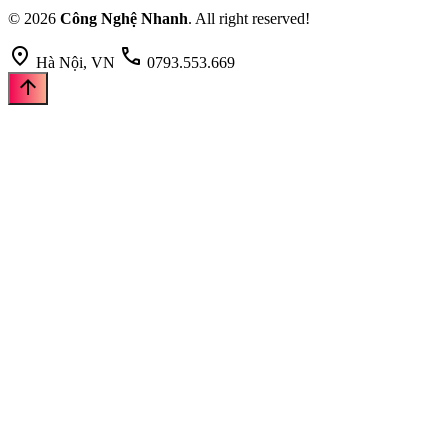
© 2026
Công Nghệ Nhanh
. All right reserved!
location_on
call
Hà Nội, VN
0793.553.669
arrow_upward