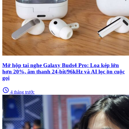
Mở hộp tai nghe Galaxy Buds4 Pro: Loa kép lớn
hơn 20%, âm thanh 24-bit/96kHz và AI lọc ồn cuộc
gọi
schedule
4 tháng trước