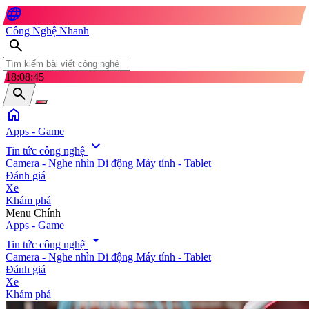
language
Công Nghệ Nhanh
search
18:08:46
search
home
Apps - Game
expand_more
Tin tức công nghệ
Camera - Nghe nhìn
Di động
Máy tính - Tablet
Đánh giá
Xe
Khám phá
search
Menu Chính
Apps - Game
arrow_drop_down
Tin tức công nghệ
Camera - Nghe nhìn
Di động
Máy tính - Tablet
Đánh giá
Xe
Khám phá