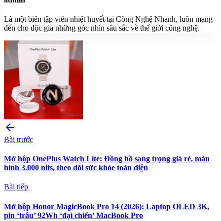
Là một biên tập viên nhiệt huyết tại Công Nghệ Nhanh, luôn mang
đến cho độc giả những góc nhìn sâu sắc về thế giới công nghệ.
arrow_back
Bài trước
Mở hộp OnePlus Watch Lite: Đồng hồ sang trọng giá rẻ, màn
hình 3.000 nits, theo dõi sức khỏe toàn diện
Bài tiếp
Mở hộp Honor MagicBook Pro 14 (2026): Laptop OLED 3K,
pin ‘trâu’ 92Wh ‘đại chiến’ MacBook Pro