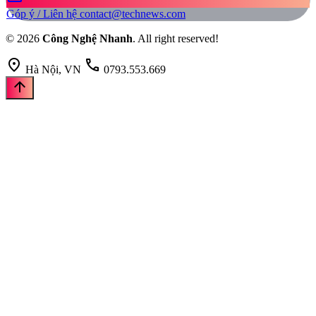
Góp ý / Liên hệ
contact@technews.com
© 2026
Công Nghệ Nhanh
. All right reserved!
location_on
call
Hà Nội, VN
0793.553.669
arrow_upward