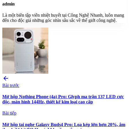
admin
Là một biên tập viên nhiệt huyết tại Công Nghệ Nhanh, luôn mang
đến cho độc giả những góc nhìn sâu sắc về thế giới công nghệ.
arrow_back
Bài trước
Mở hộp Nothing Phone (4a) Pro: Glyph ma trận 137 LED cực
độc, màn hình 144Hz, thiết kế kim loại cao cấp
Bài tiếp
Mở hộp tai nghe Galaxy Buds4 Pro: Loa kép lớn hơn 20%, âm