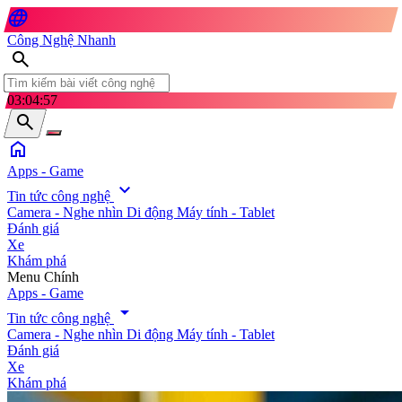
language
Công Nghệ Nhanh
search
03:04:58
search
home
Apps - Game
expand_more
Tin tức công nghệ
Camera - Nghe nhìn
Di động
Máy tính - Tablet
Đánh giá
Xe
Khám phá
search
Menu Chính
Apps - Game
arrow_drop_down
Tin tức công nghệ
Camera - Nghe nhìn
Di động
Máy tính - Tablet
Đánh giá
Xe
Khám phá