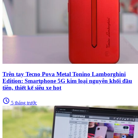
Trên tay Tecno Pova Metal Tonino Lamborghini
Edition: Smartphone 5G kim loại nguyên khối đầu
tiên, thiết kế siêu xe hot
schedule
5 tháng trước