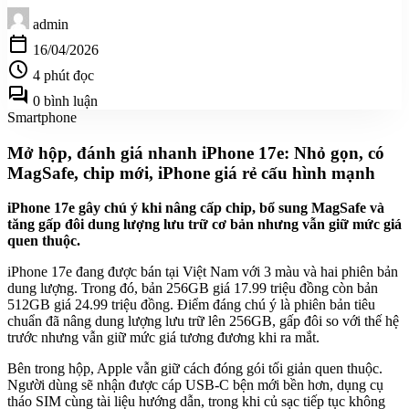
admin
calendar_today
16/04/2026
schedule
4 phút đọc
forum
0 bình luận
Smartphone
Mở hộp, đánh giá nhanh iPhone 17e: Nhỏ gọn, có
MagSafe, chip mới, iPhone giá rẻ cấu hình mạnh
iPhone 17e gây chú ý khi nâng cấp chip, bổ sung MagSafe và
tăng gấp đôi dung lượng lưu trữ cơ bản nhưng vẫn giữ mức giá
quen thuộc.
iPhone 17e đang được bán tại Việt Nam với 3 màu và hai phiên bản
dung lượng. Trong đó, bản 256GB giá 17.99 triệu đồng còn bản
512GB giá 24.99 triệu đồng. Điểm đáng chú ý là phiên bản tiêu
chuẩn đã nâng dung lượng lưu trữ lên 256GB, gấp đôi so với thế hệ
trước nhưng vẫn giữ mức giá tương đương khi ra mắt.
Bên trong hộp, Apple vẫn giữ cách đóng gói tối giản quen thuộc.
Người dùng sẽ nhận được cáp USB-C bện mới bền hơn, dụng cụ
tháo SIM cùng tài liệu hướng dẫn, trong khi củ sạc tiếp tục không