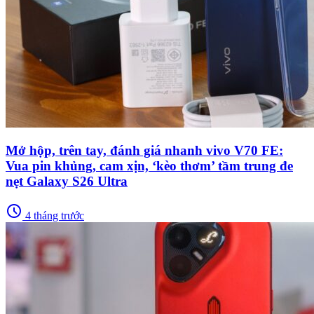
Mở hộp, trên tay, đánh giá nhanh vivo V70 FE:
Vua pin khủng, cam xịn, ‘kèo thơm’ tầm trung đe
nẹt Galaxy S26 Ultra
schedule
4 tháng trước