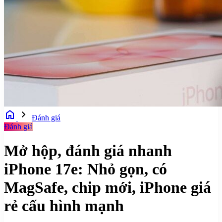
home
chevron_right
Đánh giá
Đánh giá
Mở hộp, đánh giá nhanh
iPhone 17e: Nhỏ gọn, có
MagSafe, chip mới, iPhone giá
rẻ cấu hình mạnh