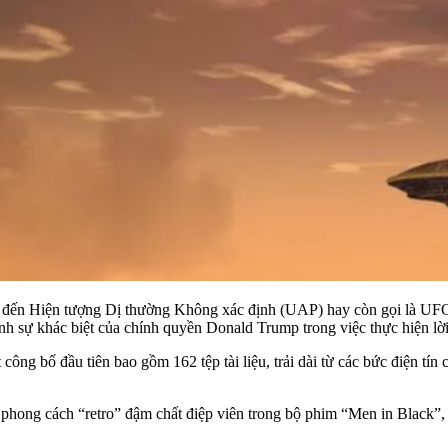
n đến Hiện tượng Dị thường Không xác định (UAP) hay còn gọi là UFO.
h sự khác biệt của chính quyền Donald Trump trong việc thực hiện lời
ông bố đầu tiên bao gồm 162 tệp tài liệu, trải dài từ các bức điện tín 
phong cách “retro” đậm chất điệp viên trong bộ phim “Men in Black”, nơ