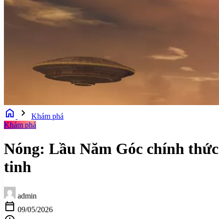
home
chevron_right
Khám phá
Khám phá
Nóng: Lầu Năm Góc chính thức p
tinh
admin
calendar_today
09/05/2026