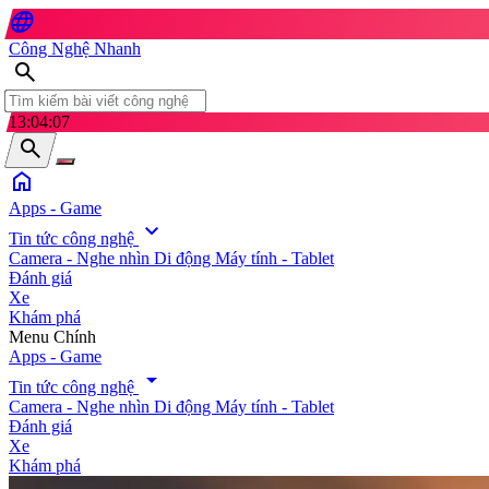
language
Công Nghệ Nhanh
search
13:04:09
search
home
Apps - Game
expand_more
Tin tức công nghệ
Camera - Nghe nhìn
Di động
Máy tính - Tablet
Đánh giá
Xe
Khám phá
search
Menu Chính
Apps - Game
arrow_drop_down
Tin tức công nghệ
Camera - Nghe nhìn
Di động
Máy tính - Tablet
Đánh giá
Xe
Khám phá