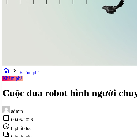
home
chevron_right
Khám phá
Khám phá
Cuộc đua robot hình người chuyể
admin
calendar_today
09/05/2026
schedule
8 phút đọc
forum
0 bình luận