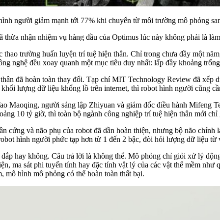
t hình người giảm mạnh tới 77% khi chuyển từ môi trường mô phỏng san
ã thừa nhận nhiệm vụ hàng đầu của Optimus lúc này không phải là làm v
ác thao trường huấn luyện trí tuệ hiện thân. Chỉ trong chưa đầy một n
ông nghệ đều xoay quanh một mục tiêu duy nhất: lấp đầy khoảng trống
thân đã hoàn toàn thay đổi. Tạp chí MIT Technology Review đã xếp dữ
ối lượng dữ liệu khổng lồ trên internet, thì robot hình người cũng cần
Yao Maoqing, người sáng lập Zhiyuan và giám đốc điều hành Mifeng Tec
ng 10 tỷ giờ, thì toàn bộ ngành công nghiệp trí tuệ hiện thân mới chỉ
n cứng và não phụ của robot đã dần hoàn thiện, nhưng bộ não chính lại
robot hình người phức tạp hơn từ 1 đến 2 bậc, đòi hỏi lượng dữ liệu từ v
ắp hay không. Câu trả lời là không thể. Mô phỏng chỉ giỏi xử lý động l
ện, ma sát phi tuyến tính hay đặc tính vật lý của các vật thể mềm như
m, mô hình mô phỏng có thể hoàn toàn thất bại.