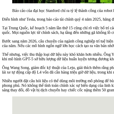
Báo cáo của đại học Stanford chỉ ra tỷ lệ thành công của robo
Điển hình như Tesla, trong báo cáo tài chính quý 4 năm 2025, hãng đ
Tại Trung Quốc, kế hoạch 5 năm lần thứ 15 cũng chỉ rõ việc bố trí c
quốc. Mọi nguồn lực từ chính sách, hạ tầng đến những gã khổng lồ c
Bước sang năm 2026, câu chuyện của ngành công nghiệp trí tuệ hiện 
của năm. Nếu các mô hình ngôn ngữ lớn học cách tạo ra văn bản nhờ kh
Thế nhưng, việc thu thập loại dữ liệu này khó khăn hơn nhiều. Ông 
khi mô hình GPT-5 sở hữu lượng dữ liệu huấn luyện tương đương khoả
Ông Wang Song, giám đốc kỹ thuật của Leju, giải thích thêm rằng phầ
lái xe tự động cấp độ L4 vốn đã cần hàng triệu giờ dữ liệu, trong khi 
Nhiều người đặt câu hỏi liệu có thể dùng môi trường mô phỏng để bù đ
phong phú. Nó không thể tính toán chính xác sự biến dạng của linh ki
sáng thay đổi, đồ vật bị dịch chuyển hay chiếc cốc nặng thêm 50 gra