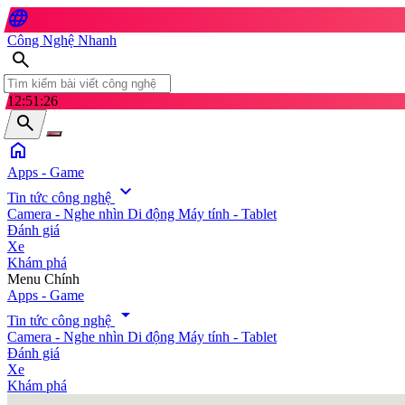
language
Công Nghệ Nhanh
search
12:51:28
search
home
Apps - Game
expand_more
Tin tức công nghệ
Camera - Nghe nhìn
Di động
Máy tính - Tablet
Đánh giá
Xe
Khám phá
search
Menu Chính
Apps - Game
arrow_drop_down
Tin tức công nghệ
Camera - Nghe nhìn
Di động
Máy tính - Tablet
Đánh giá
Xe
Khám phá