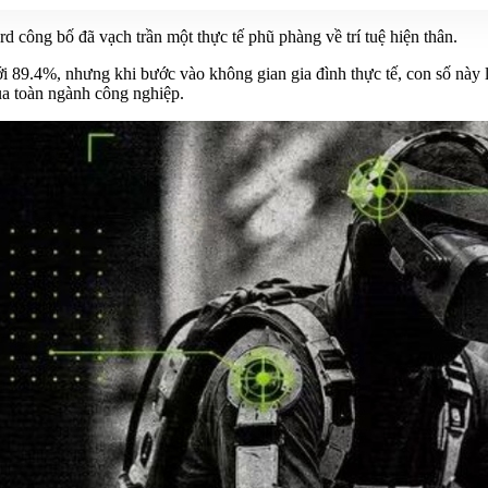
 công bố đã vạch trần một thực tế phũ phàng về trí tuệ hiện thân.
 tới 89.4%, nhưng khi bước vào không gian gia đình thực tế, con số 
của toàn ngành công nghiệp.