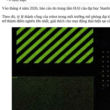
Vào tháng 4 năm 2026, báo cáo do trung tâm HAI của đại học Stanford
Theo đó, tỷ lệ thành công của robot trong môi trường mô phỏng đạt
trở thành điểm nghẽn lớn nhất, giải thích cho mọi động thái hiện tại 