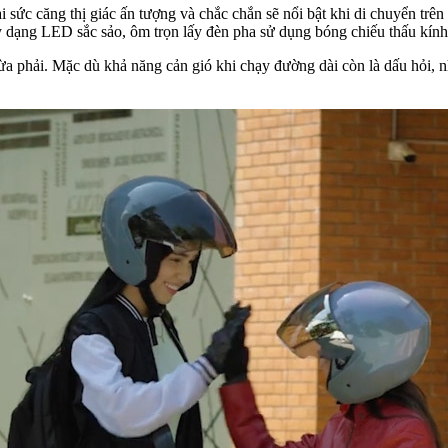
 sức căng thị giác ấn tượng và chắc chắn sẽ nổi bật khi di chuyển tr
gày dạng LED sắc sảo, ôm trọn lấy đèn pha sử dụng bóng chiếu thấu kín
ừa phải. Mặc dù khả năng cản gió khi chạy đường dài còn là dấu hỏi, n