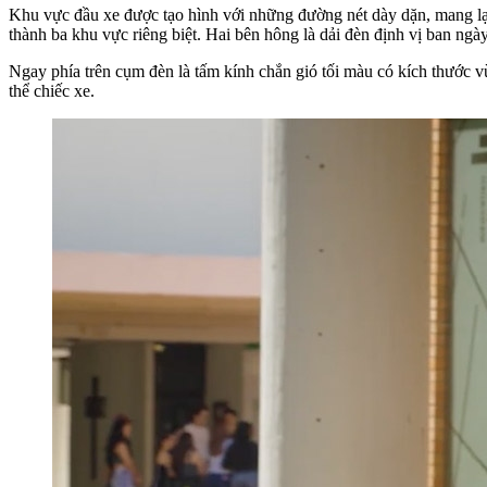
Khu vực đầu xe được tạo hình với những đường nét dày dặn, mang lại
thành ba khu vực riêng biệt. Hai bên hông là dải đèn định vị ban n
Ngay phía trên cụm đèn là tấm kính chắn gió tối màu có kích thước v
thể chiếc xe.