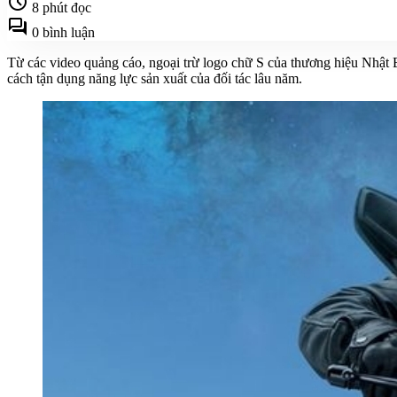
schedule
8 phút đọc
forum
0 bình luận
Từ các video quảng cáo, ngoại trừ logo chữ S của thương hiệu Nhật B
cách tận dụng năng lực sản xuất của đối tác lâu năm.