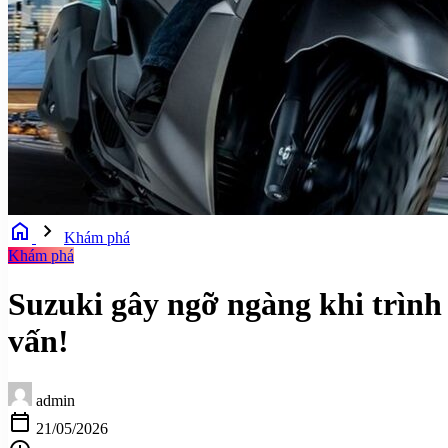
home
chevron_right
Khám phá
Khám phá
Suzuki gây ngỡ ngàng khi trình
vấn!
admin
calendar_today
21/05/2026