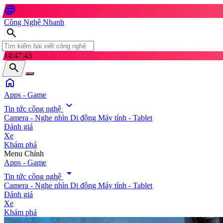
language
Công Nghệ Nhanh
search
14:47:46
search
home
Apps - Game
expand_more
Tin tức công nghệ
Camera - Nghe nhìn
Di động
Máy tính - Tablet
Đánh giá
Xe
Khám phá
search
Menu Chính
Apps - Game
arrow_drop_down
Tin tức công nghệ
Camera - Nghe nhìn
Di động
Máy tính - Tablet
Đánh giá
Xe
Khám phá