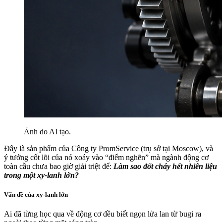
Ảnh do AI tạo.
Đây là sản phẩm của Công ty PromService (trụ sở tại Moscow), và
ý tưởng cốt lõi của nó xoáy vào “điểm nghẽn” mà ngành động cơ
toàn cầu chưa bao giờ giải triệt để:
Làm sao đốt cháy hết nhiên liệu
trong một xy-lanh lớn?
Vấn đề của xy-lanh lớn
Ai đã từng học qua về động cơ đều biết ngọn lửa lan từ bugi ra