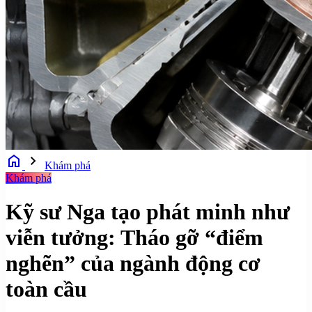
home
chevron_right
Khám phá
Khám phá
Kỹ sư Nga tạo phát minh như
viễn tưởng: Tháo gỡ “điểm
nghẽn” của ngành động cơ
toàn cầu