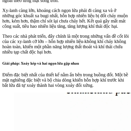
ngoài theo từng mặt sóng tròn.
Xy-lanh càng lớn, khoảng cách ngọn lửa phải đi càng xa và ở
những góc khuất xa bugi nhất, hỗn hợp nhiên liệu bị đốt cháy muộn
hơn, kém hơn, thậm chí sót lại chưa cháy hết. Kết quả gây mất mát
công suất, tiêu hao nhiên liệu tăng, tăng lượng khí thải độc hại.
Theo các nhà phát triển, đây chính là một trong những vấn đề cốt lõi
của các xy-lanh cỡ lớn – hỗn hợp nhiên liệu-không khí cháy không
hoàn toàn, khiến một phần năng lượng thất thoát và khí thải chứa
nhiều tạp chất độc hại hơn.
Giải pháp: Xoáy kép và hai ngọn lửa gặp nhau
Điểm đặc biệt nhất của thiết kế nằm ẩn bên trong buồng đốt. Một bề
mặt nghiêng đặc biệt và bộ chia dòng khiến hỗn hợp khí trước khi
bắt lửa đã tự xoáy thành hai vòng xoáy đối xứng.