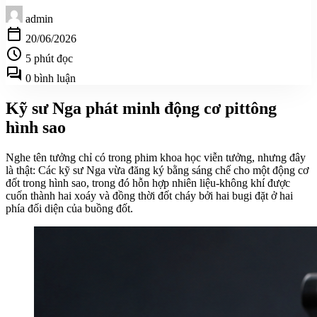
admin
calendar_today
20/06/2026
schedule
5 phút đọc
forum
0 bình luận
Kỹ sư Nga phát minh động cơ pittông
hình sao
Nghe tên tưởng chỉ có trong phim khoa học viễn tưởng, nhưng đây
là thật: Các kỹ sư Nga vừa đăng ký bằng sáng chế cho một động cơ
đốt trong hình sao, trong đó hỗn hợp nhiên liệu-không khí được
cuốn thành hai xoáy và đồng thời đốt cháy bởi hai bugi đặt ở hai
phía đối diện của buồng đốt.