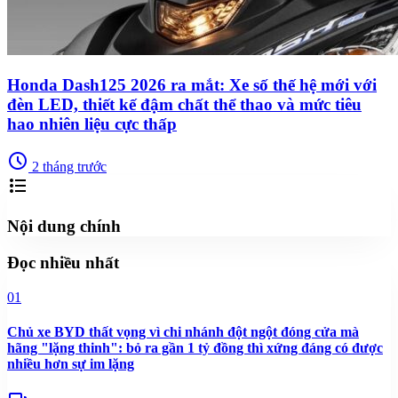
Honda Dash125 2026 ra mắt: Xe số thế hệ mới với
đèn LED, thiết kế đậm chất thể thao và mức tiêu
hao nhiên liệu cực thấp
schedule
2 tháng trước
format_list_bulleted
Nội dung chính
Đọc nhiều nhất
01
Chủ xe BYD thất vọng vì chi nhánh đột ngột đóng cửa mà
hãng "lặng thinh": bỏ ra gần 1 tỷ đồng thì xứng đáng có được
nhiều hơn sự im lặng