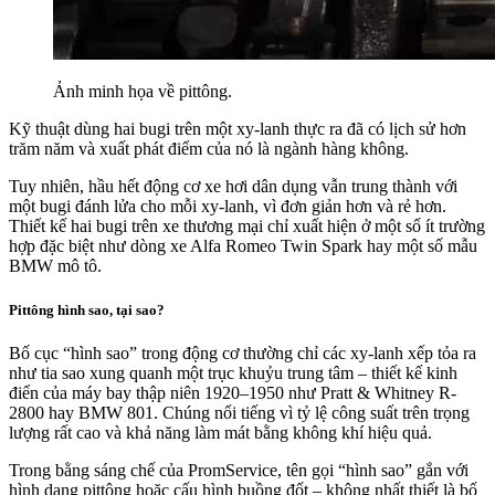
Ảnh minh họa về pittông.
Kỹ thuật dùng hai bugi trên một xy-lanh thực ra đã có lịch sử hơn
trăm năm và xuất phát điểm của nó là ngành hàng không.
Tuy nhiên, hầu hết động cơ xe hơi dân dụng vẫn trung thành với
một bugi đánh lửa cho mỗi xy-lanh, vì đơn giản hơn và rẻ hơn.
Thiết kế hai bugi trên xe thương mại chỉ xuất hiện ở một số ít trường
hợp đặc biệt như dòng xe Alfa Romeo Twin Spark hay một số mẫu
BMW mô tô.
Pittông hình sao, tại sao?
Bố cục “hình sao” trong động cơ thường chỉ các xy-lanh xếp tỏa ra
như tia sao xung quanh một trục khuỷu trung tâm – thiết kế kinh
điển của máy bay thập niên 1920–1950 như Pratt & Whitney R-
2800 hay BMW 801. Chúng nổi tiếng vì tỷ lệ công suất trên trọng
lượng rất cao và khả năng làm mát bằng không khí hiệu quả.
Trong bằng sáng chế của PromService, tên gọi “hình sao” gắn với
hình dạng pittông hoặc cấu hình buồng đốt – không nhất thiết là bố