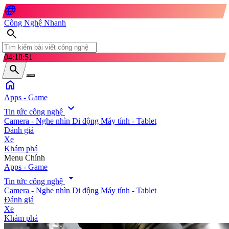
language
Công Nghệ Nhanh
search
04:18:52
search
home
Apps - Game
expand_more
Tin tức công nghệ
Camera - Nghe nhìn
Di động
Máy tính - Tablet
Đánh giá
Xe
Khám phá
search
Menu Chính
Apps - Game
arrow_drop_down
Tin tức công nghệ
Camera - Nghe nhìn
Di động
Máy tính - Tablet
Đánh giá
Xe
Khám phá