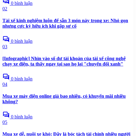
forum
0 bình luận
02
Tài xế kinh nghiệm luôn để sẵn 3 món này trong xe: Nhỏ gọn
nhưng cực kỳ hữu ích khi gặp sự cố
forum
0 bình luận
03
[Infographic] Nhìn vào số dư tài khoản của tài xế công nghệ
chạy xe điện, ta thấy ngay tại sao họ lại "chuyển đổi xanh"
forum
0 bình luận
04
Mua xe máy điện online giá bao nhiêu, có khuyến mãi nhiều
không?
forum
0 bình luận
05
Mua xe dễ, nuôi xe khó: Đây là bóc tách tài chính nhiều người