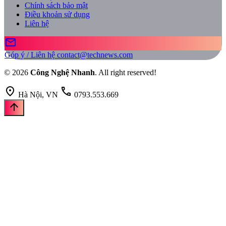
Chính sách bảo mật
Điều khoản sử dụng
Liên hệ
mail
Góp ý / Liên hệ
contact@technews.com
© 2026
Công Nghệ Nhanh
. All right reserved!
location_on
call
Hà Nội, VN
0793.553.669
arrow_upward