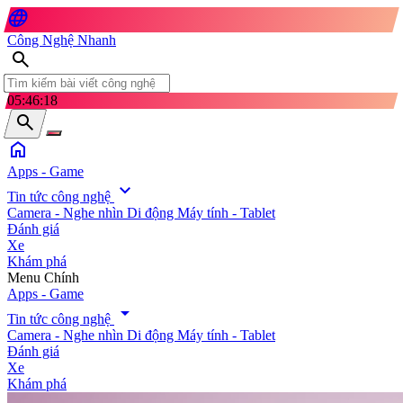
language
Công Nghệ Nhanh
search
05:46:19
search
home
Apps - Game
expand_more
Tin tức công nghệ
Camera - Nghe nhìn
Di động
Máy tính - Tablet
Đánh giá
Xe
Khám phá
search
Menu Chính
Apps - Game
arrow_drop_down
Tin tức công nghệ
Camera - Nghe nhìn
Di động
Máy tính - Tablet
Đánh giá
Xe
Khám phá