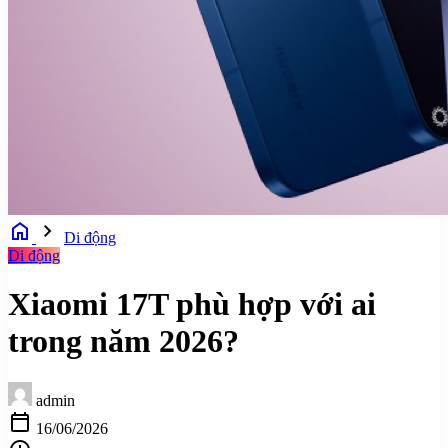
home
chevron_right
Di động
Di động
Xiaomi 17T phù hợp với ai
trong năm 2026?
admin
calendar_today
16/06/2026