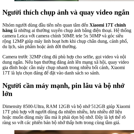
Người thích chụp ảnh và quay video ngắn
Nhóm người dùng đầu tiên nên quan tâm đến
Xiaomi 17T chính
hãng
là những ai thường xuyên chụp ảnh bằng điện thoại. Hệ thống
camera Leica với camera chính 50MP, tele 5x 50MP và góc siêu
rộng 12MP giúp máy linh hoạt hơn khi chụp chân dung, cảnh phố,
du lịch, sản phẩm hoặc ảnh đời thường.
Camera trước 32MP cũng đủ phù hợp cho selfie, gọi video và nội
dung ngắn. Nếu bạn thường đăng ảnh lên mạng xã hội, quay video
gia đình hoặc cần máy chụp nhanh trong nhiều bối cảnh, Xiaomi
17T là lựa chọn đáng để đặt vào danh sách so sánh.
Người cần máy mạnh, pin lâu và bộ nhớ
lớn
Dimensity 8500-Ultra, RAM 12GB và bộ nhớ 512GB giúp Xiaomi
17T phù hợp với người dùng đa nhiệm nhiều, lưu nhiều dữ liệu
hoặc muốn dùng máy lâu mà ít phải dọn bộ nhớ. Đây là lợi thế rõ
ràng so với các phiên bản bộ nhớ thấp hơn trong cùng tầm giá.