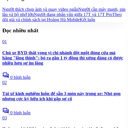
Người thích chụp ảnh và quay video ngắn
Người cần máy mạnh, pin
lâu và bộ nhớ lớn
Người đang phân vân giữa 17T và 17T Pro
Theo
dõi giá và chính sách tại Hoàng Hà Mobile
Kết luận
Đọc nhiều nhất
01
Chủ xe BYD thất vọng vì chi nhánh đột ngột đóng cửa mà
hãng "lặng thinh": bỏ ra gần 1 tỷ đồng thì xứng đáng có được
nhiều hơn sự im lặng
forum
0 bình luận
02
Tài xế kinh nghiệm luôn để sẵn 3 món này trong xe: Nhỏ gọn
nhưng cực kỳ hữu ích khi gặp sự cố
forum
0 bình luận
03