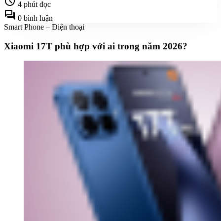
schedule
4 phút đọc
forum
0 bình luận
Smart Phone – Điện thoại
Xiaomi 17T phù hợp với ai trong năm 2026?