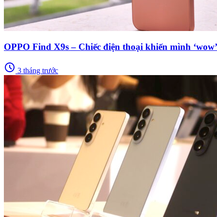
OPPO Find X9s – Chiếc điện thoại khiến mình ‘wow’
schedule
3 tháng trước