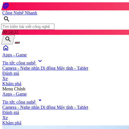
language
Công Nghệ Nhanh
search
00:24:23
search
home
Apps - Game
expand_more
Tin tức công nghệ
Camera - Nghe nhìn
Di động
Máy tính - Tablet
Đánh giá
Xe
Khám phá
search
Menu Chính
Apps - Game
arrow_drop_down
Tin tức công nghệ
Camera - Nghe nhìn
Di động
Máy tính - Tablet
Đánh giá
Xe
Khám phá