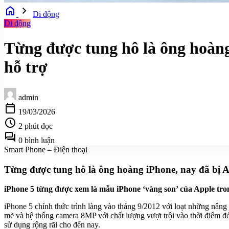
home
chevron_right
Di động
Di động
Từng được tung hô là ông hoàng
hỗ trợ
admin
calendar_today
19/03/2026
schedule
2 phút đọc
forum
0 bình luận
Smart Phone – Điện thoại
Từng được tung hô là ông hoàng iPhone, nay đã bị A
iPhone 5 từng được xem là mẫu iPhone ‘vàng son’ của Apple tr
iPhone 5 chính thức trình làng vào tháng 9/2012 với loạt những nâng 
mẽ và hệ thống camera 8MP với chất lượng vượt trội vào thời điểm đ
sử dụng rộng rãi cho đến nay.