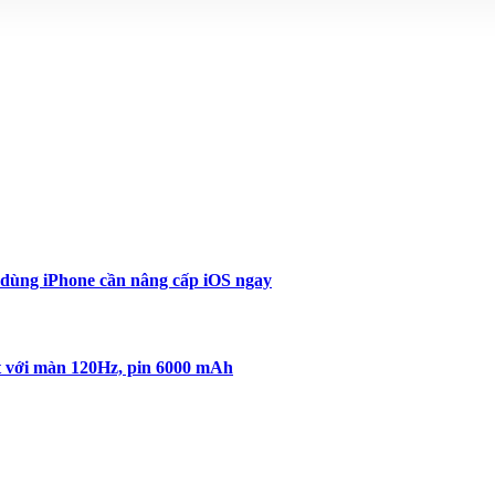
 dùng iPhone cần nâng cấp iOS ngay
ứt với màn 120Hz, pin 6000 mAh