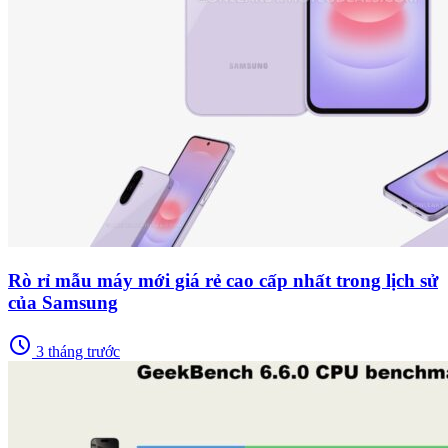
Rò rỉ mẫu máy mới giá rẻ cao cấp nhất trong lịch sử
của Samsung
schedule
3 tháng trước