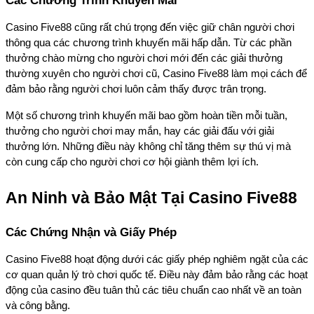
Các Chương Trình Khuyến Mãi
Casino Five88 cũng rất chú trọng đến việc giữ chân người chơi 
thông qua các chương trình khuyến mãi hấp dẫn. Từ các phần 
thưởng chào mừng cho người chơi mới đến các giải thưởng 
thường xuyên cho người chơi cũ, Casino Five88 làm mọi cách để 
đảm bảo rằng người chơi luôn cảm thấy được trân trọng.
Một số chương trình khuyến mãi bao gồm hoàn tiền mỗi tuần, 
thưởng cho người chơi may mắn, hay các giải đấu với giải 
thưởng lớn. Những điều này không chỉ tăng thêm sự thú vị mà 
còn cung cấp cho người chơi cơ hội giành thêm lợi ích.
An Ninh và Bảo Mật Tại Casino Five88
Các Chứng Nhận và Giấy Phép
Casino Five88 hoạt động dưới các giấy phép nghiêm ngặt của các 
cơ quan quản lý trò chơi quốc tế. Điều này đảm bảo rằng các hoạt 
động của casino đều tuân thủ các tiêu chuẩn cao nhất về an toàn 
và công bằng.