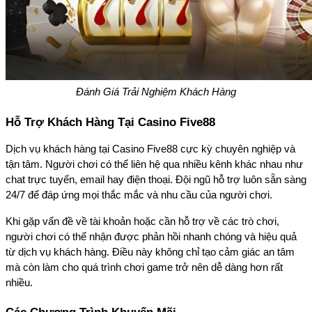
Đánh Giá Trải Nghiệm Khách Hàng
Hỗ Trợ Khách Hàng Tại Casino Five88
Dịch vụ khách hàng tại Casino Five88 cực kỳ chuyên nghiệp và 
tận tâm. Người chơi có thể liên hệ qua nhiều kênh khác nhau như 
chat trực tuyến, email hay điện thoại. Đội ngũ hỗ trợ luôn sẵn sàng 
24/7 để đáp ứng mọi thắc mắc và nhu cầu của người chơi.
Khi gặp vấn đề về tài khoản hoặc cần hỗ trợ về các trò chơi, 
người chơi có thể nhận được phản hồi nhanh chóng và hiệu quả 
từ dịch vụ khách hàng. Điều này không chỉ tạo cảm giác an tâm 
mà còn làm cho quá trình chơi game trở nên dễ dàng hơn rất 
nhiều.