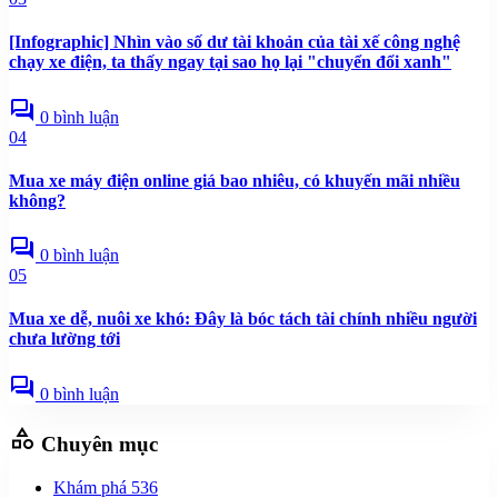
[Infographic] Nhìn vào số dư tài khoản của tài xế công nghệ
chạy xe điện, ta thấy ngay tại sao họ lại "chuyển đổi xanh"
forum
0 bình luận
04
Mua xe máy điện online giá bao nhiêu, có khuyến mãi nhiều
không?
forum
0 bình luận
05
Mua xe dễ, nuôi xe khó: Đây là bóc tách tài chính nhiều người
chưa lường tới
forum
0 bình luận
category
Chuyên mục
Khám phá
536