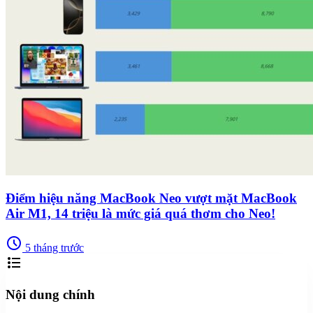
Điểm hiệu năng MacBook Neo vượt mặt MacBook
Air M1, 14 triệu là mức giá quá thơm cho Neo!
schedule
5 tháng trước
format_list_bulleted
Nội dung chính