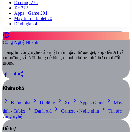
Di động
275
Xe
272
Apps - Game
201
Máy tính - Tablet
70
Đánh giá
24
language
Công Nghệ Nhanh
Trang tin công nghệ cập nhật mỗi ngày: từ gadget, app đến AI và
xu hướng số. Nội dung dễ hiểu, nhanh chóng, phù hợp mọi đối
tượng.
videocam
share
Khám phá
chevron_right
chevron_right
chevron_right
chevron_right
chevron_right
Khám phá
Di động
Xe
Apps - Game
Máy
chevron_right
chevron_right
chevron_right
tính - Tablet
Đánh giá
Camera - Nghe nhìn
Tin tức
công nghệ
Hỗ trợ