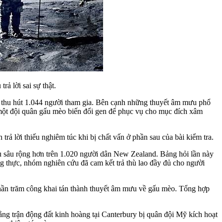
rả lời sai sự thật.
, thu hút 1.044 người tham gia. Bên cạnh những thuyết âm mưu phổ
o một đội quân gấu mèo biến đổi gen để phục vụ cho mục đích xâm
ả lời thiếu nghiêm túc khi bị chất vấn ở phần sau của bài kiểm tra.
 sâu rộng hơn trên 1.020 người dân New Zealand. Bảng hỏi lần này
g thực, nhóm nghiên cứu đã cam kết trả thù lao đầy đủ cho người
 phần trăm công khai tán thành thuyết âm mưu về gấu mèo. Tổng hợp
rằng trận động đất kinh hoàng tại Canterbury bị quân đội Mỹ kích hoạt