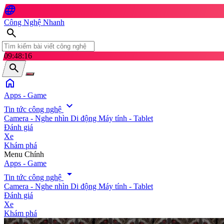
language
Công Nghệ Nhanh
search
09:48:18
search
home
Apps - Game
expand_more
Tin tức công nghệ
Camera - Nghe nhìn
Di động
Máy tính - Tablet
Đánh giá
Xe
Khám phá
search
Menu Chính
Apps - Game
arrow_drop_down
Tin tức công nghệ
Camera - Nghe nhìn
Di động
Máy tính - Tablet
Đánh giá
Xe
Khám phá