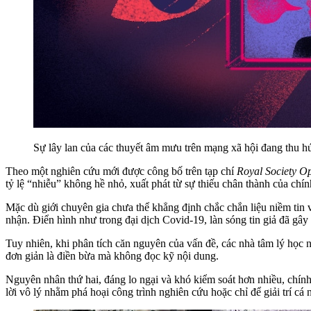
Sự lây lan của các thuyết âm mưu trên mạng xã hội đang thu hú
Theo một nghiên cứu mới được công bố trên tạp chí
Royal Society O
tỷ lệ “nhiễu” không hề nhỏ, xuất phát từ sự thiếu chân thành của chí
Mặc dù giới chuyên gia chưa thể khẳng định chắc chắn liệu niềm tin
nhận. Điển hình như trong đại dịch Covid-19, làn sóng tin giả đã gây
Tuy nhiên, khi phân tích căn nguyên của vấn đề, các nhà tâm lý học 
đơn giản là điền bừa mà không đọc kỹ nội dung.
Nguyên nhân thứ hai, đáng lo ngại và khó kiểm soát hơn nhiều, chính là
lời vô lý nhằm phá hoại công trình nghiên cứu hoặc chỉ để giải trí cá 