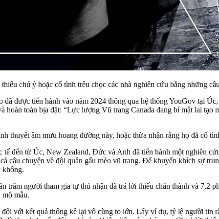
i thiếu chú ý hoặc cố tình trêu chọc các nhà nghiên cứu bằng những câu t
ạo đã được tiến hành vào năm 2024 thông qua hệ thống YouGov tại Úc
 và hoàn toàn bịa đặt: “Lực lượng Vũ trang Canada đang bí mật lai tạ
nh thuyết âm mưu hoang đường này, hoặc thừa nhận rằng họ đã cố tình tr
 tế đến từ Úc, New Zealand, Đức và Anh đã tiến hành một nghiên cứu
 cả câu chuyện về đội quân gấu mèo vũ trang. Để khuyến khích sự trun
y không.
ần trăm người tham gia tự thú nhận đã trả lời thiếu chân thành và 7,2
uy mô mẫu.
i với kết quả thống kê lại vô cùng to lớn. Lấy ví dụ, tỷ lệ người tin 