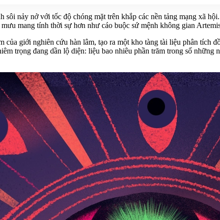
h sôi nảy nở với tốc độ chóng mặt trên khắp các nền tảng mạng xã hộ
âm mưu mang tính thời sự hơn như cáo buộc sứ mệnh không gian Artemis
 của giới nghiên cứu hàn lâm, tạo ra một kho tàng tài liệu phân tích
iêm trọng đang dần lộ diện: liệu bao nhiêu phần trăm trong số những n