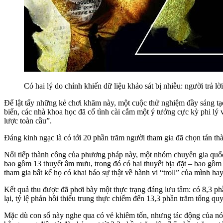
Có hai lý do chính khiến dữ liệu khảo sát bị nhiễu: người trả lờ
Để lật tẩy những kẻ chơi khăm này, một cuộc thử nghiệm đầy sáng t
biến, các nhà khoa học đã cố tình cài cắm một ý tưởng cực kỳ phi lý
lược toàn cầu”.
Đáng kinh ngạc là có tới 20 phần trăm người tham gia đã chọn tán thà
Nối tiếp thành công của phương pháp này, một nhóm chuyên gia quốc
bao gồm 13 thuyết âm mưu, trong đó có hai thuyết bịa đặt – bao gồm
tham gia bất kể họ có khai báo sự thật về hành vi “troll” của mình ha
Kết quả thu được đã phơi bày một thực trạng đáng lưu tâm: có 8,3 ph
lại, tỷ lệ phản hồi thiếu trung thực chiếm đến 13,3 phần trăm tổng q
Mặc dù con số này nghe qua có vẻ khiêm tốn, nhưng tác động của nó đố