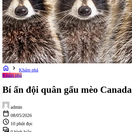
home
chevron_right
Khám phá
Khám phá
Bí ẩn đội quân gấu mèo Canada:
admin
calendar_today
08/05/2026
schedule
10 phút đọc
forum
0 bình luận