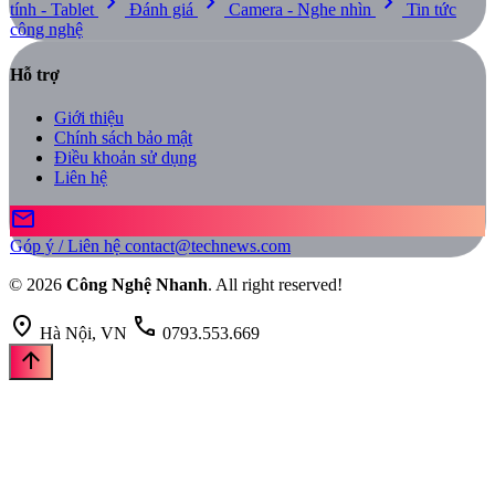
chevron_right
chevron_right
chevron_right
tính - Tablet
Đánh giá
Camera - Nghe nhìn
Tin tức
công nghệ
Hỗ trợ
Giới thiệu
Chính sách bảo mật
Điều khoản sử dụng
Liên hệ
mail
Góp ý / Liên hệ
contact@technews.com
© 2026
Công Nghệ Nhanh
. All right reserved!
location_on
call
Hà Nội, VN
0793.553.669
arrow_upward