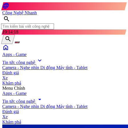
language
Công Nghệ Nhanh
search
19:14:19
search
home
Apps - Game
expand_more
Tin tức công nghệ
Camera - Nghe nhìn
Di động
Máy tính - Tablet
Đánh giá
Xe
Khám phá
search
Menu Chính
Apps - Game
arrow_drop_down
Tin tức công nghệ
Camera - Nghe nhìn
Di động
Máy tính - Tablet
Đánh giá
Xe
Khám phá