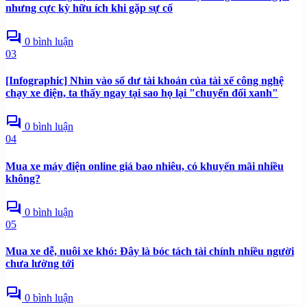
nhưng cực kỳ hữu ích khi gặp sự cố
forum
0 bình luận
03
[Infographic] Nhìn vào số dư tài khoản của tài xế công nghệ
chạy xe điện, ta thấy ngay tại sao họ lại "chuyển đổi xanh"
forum
0 bình luận
04
Mua xe máy điện online giá bao nhiêu, có khuyến mãi nhiều
không?
forum
0 bình luận
05
Mua xe dễ, nuôi xe khó: Đây là bóc tách tài chính nhiều người
chưa lường tới
forum
0 bình luận