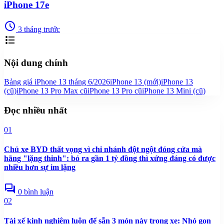
iPhone 17e
schedule
3 tháng trước
format_list_bulleted
Nội dung chính
Bảng giá iPhone 13 tháng 6/2026
iPhone 13 (mới)
iPhone 13
(cũ)
iPhone 13 Pro Max cũ
iPhone 13 Pro cũ
iPhone 13 Mini (cũ)
Đọc nhiều nhất
01
Chủ xe BYD thất vọng vì chi nhánh đột ngột đóng cửa mà
hãng "lặng thinh": bỏ ra gần 1 tỷ đồng thì xứng đáng có được
nhiều hơn sự im lặng
forum
0 bình luận
02
Tài xế kinh nghiệm luôn để sẵn 3 món này trong xe: Nhỏ gọn