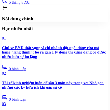
schedule
5 tháng trước
format_list_bulleted
Nội dung chính
Đọc nhiều nhất
01
Chủ xe BYD thất vọng vì chi nhánh đột ngột đóng cửa mà
hãng "lặng thinh": bỏ ra gần 1 tỷ đồng thì xứng đáng có được
nhiều hơn sự im lặng
forum
0 bình luận
02
Tài xế kinh nghiệm luôn để sẵn 3 món này trong xe: Nhỏ gọn
nhưng cực kỳ hữu ích khi gặp sự cố
forum
0 bình luận
03