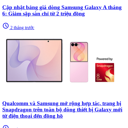
Cập nhật bảng giá dòng Samsung Galaxy A tháng
6: Giảm sập sàn chỉ từ 2 triệu đồng
schedule
2 tháng trước
Qualcomm và Samsung mở rộng hợp tác, trang bị
Snapdragon trên toàn bộ dòng thiết bị Galaxy mới
từ điện thoại đến đồng hồ
schedule