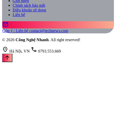
Giới thiệu
Chính sách bảo mật
Điều khoản sử dụng
Liên hệ
mail
Góp ý / Liên hệ
contact@technews.com
© 2026
Công Nghệ Nhanh
. All right reserved!
location_on
call
Hà Nội, VN
0793.553.669
arrow_upward