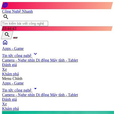
language
Công Nghệ Nhanh
search
10:44:45
search
home
Apps - Game
expand_more
Tin tức công nghệ
Camera - Nghe nhìn
Di động
Máy tính - Tablet
Đánh giá
Xe
Khám phá
search
Menu Chính
Apps - Game
arrow_drop_down
Tin tức công nghệ
Camera - Nghe nhìn
Di động
Máy tính - Tablet
Đánh giá
Xe
Khám phá