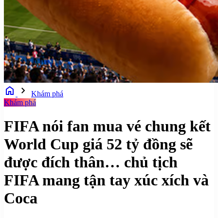
home
chevron_right
Khám phá
Khám phá
FIFA nói fan mua vé chung kết
World Cup giá 52 tỷ đồng sẽ
được đích thân… chủ tịch
FIFA mang tận tay xúc xích và
Coca