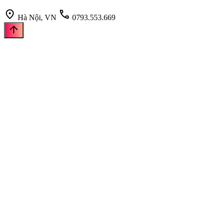
location_on
call
Hà Nội, VN
0793.553.669
arrow_upward