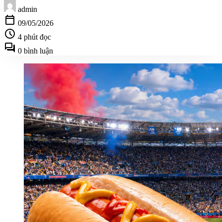
admin
calendar_today
09/05/2026
schedule
4 phút đọc
forum
0 bình luận