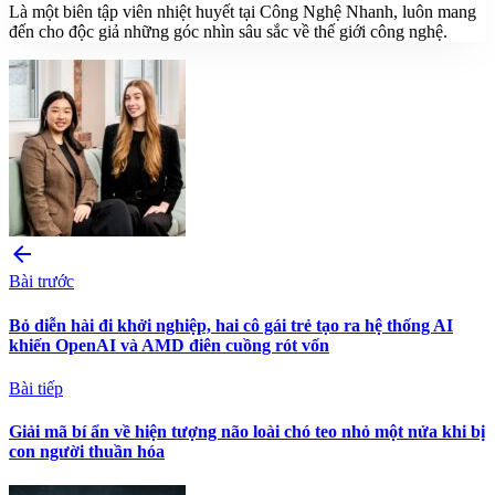
Là một biên tập viên nhiệt huyết tại Công Nghệ Nhanh, luôn mang
đến cho độc giả những góc nhìn sâu sắc về thế giới công nghệ.
arrow_back
Bài trước
Bỏ diễn hài đi khởi nghiệp, hai cô gái trẻ tạo ra hệ thống AI
khiến OpenAI và AMD điên cuồng rót vốn
Bài tiếp
Giải mã bí ẩn về hiện tượng não loài chó teo nhỏ một nửa khi bị
con người thuần hóa