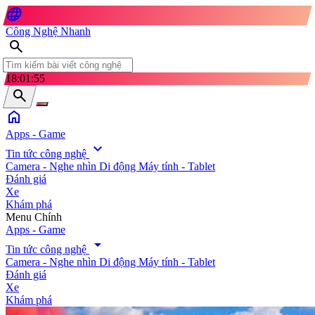
language
Công Nghệ Nhanh
search
18:01:57
search
home
Apps - Game
expand_more
Tin tức công nghệ
Camera - Nghe nhìn
Di động
Máy tính - Tablet
Đánh giá
Xe
Khám phá
search
Menu Chính
Apps - Game
arrow_drop_down
Tin tức công nghệ
Camera - Nghe nhìn
Di động
Máy tính - Tablet
Đánh giá
Xe
Khám phá