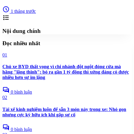
schedule
1 tháng trước
format_list_bulleted
Nội dung chính
Đọc nhiều nhất
01
Chủ xe BYD thất vọng vì chi nhánh đột ngột đóng cửa mà
hãng "lặng thinh": bỏ ra gần 1 tỷ đồng thì xứng đáng có được
nhiều hơn sự im lặng
forum
0 bình luận
02
Tài xế kinh nghiệm luôn để sẵn 3 món này trong xe: Nhỏ gọn
nhưng cực kỳ hữu ích khi gặp sự cố
forum
0 bình luận