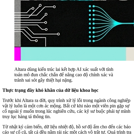
Altara dùng kiến trúc lai kết hợp AI xác suất với tính
toán mô đun chắc chắn để nâng cao độ chính xác và
tránh sai sót gây thiệt hại nặng.
Thực trạng đầy khó khăn của dữ liệu khoa học
Trước khi Altara ra đời, quy trình xử lý lỗi trong ngành công nghiệp
vật lý luôn là một cơn ác mộng. Bất cứ khi nào một viên pin gặp sự
cố ngoài ý muốn trong lúc nghiên cứu, các kỹ sư buộc phải tự mình
truy lục hàng tá thông tin.
Từ nhật ký cảm biến, dữ liệu nhiệt độ, hồ sơ độ ẩm cho đến các báo
cáo sự cố cũ, tất cả đều nằm rải rác một cách vô trật tự. Quá trình tra