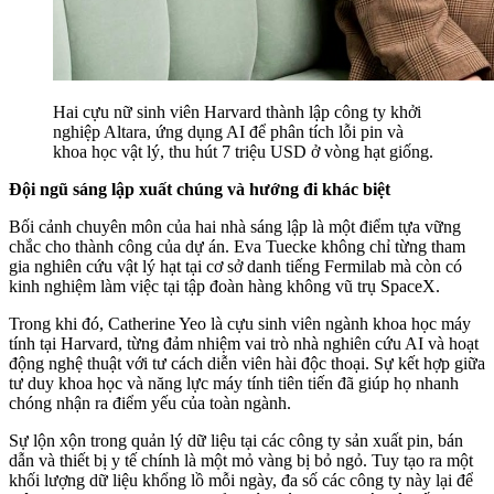
Hai cựu nữ sinh viên Harvard thành lập công ty khởi
nghiệp Altara, ứng dụng AI để phân tích lỗi pin và
khoa học vật lý, thu hút 7 triệu USD ở vòng hạt giống.
Đội ngũ sáng lập xuất chúng và hướng đi khác biệt
Bối cảnh chuyên môn của hai nhà sáng lập là một điểm tựa vững
chắc cho thành công của dự án. Eva Tuecke không chỉ từng tham
gia nghiên cứu vật lý hạt tại cơ sở danh tiếng Fermilab mà còn có
kinh nghiệm làm việc tại tập đoàn hàng không vũ trụ SpaceX.
Trong khi đó, Catherine Yeo là cựu sinh viên ngành khoa học máy
tính tại Harvard, từng đảm nhiệm vai trò nhà nghiên cứu AI và hoạt
động nghệ thuật với tư cách diễn viên hài độc thoại. Sự kết hợp giữa
tư duy khoa học và năng lực máy tính tiên tiến đã giúp họ nhanh
chóng nhận ra điểm yếu của toàn ngành.
Sự lộn xộn trong quản lý dữ liệu tại các công ty sản xuất pin, bán
dẫn và thiết bị y tế chính là một mỏ vàng bị bỏ ngỏ. Tuy tạo ra một
khối lượng dữ liệu khổng lồ mỗi ngày, đa số các công ty này lại để