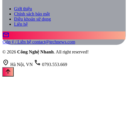
Giới thiệu
Chính sách bảo mật
Điều khoản sử dụng
Liên hệ
mail
Góp ý / Liên hệ
contact@technews.com
© 2026
Công Nghệ Nhanh
. All right reserved!
location_on
call
Hà Nội, VN
0793.553.669
arrow_upward