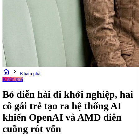
home
chevron_right
Khám phá
Khám phá
Bỏ diễn hài đi khởi nghiệp, hai
cô gái trẻ tạo ra hệ thống AI
khiến OpenAI và AMD điên
cuồng rót vốn