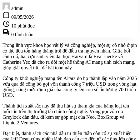
admin
calendar_today
09/05/2026
schedule
10 phút đọc
forum
0 bình luận
Trong lĩnh vực khoa học vật lý và công nghiệp, một sự cố nhỏ ở pin
có thể tiêu tốn hàng tháng trời để điều tra nguyên nhân. Giữa bối
cảnh đó, hai cựu sinh viên đại học Harvard là Eva Tuecke và
Catherine Yeo đã cho ra đời một hệ thống AI mang tính cách mạng,
giúp giải quyết triệt để bài toán này.
Công ty khởi nghiệp mang tên Altara do họ thành lập vào năm 2025
vừa qua đã công bố gọi vốn thành công 7 triệu USD trong vòng hạt
giống, nâng mức định giá của công ty lên con số ấn tượng 700 triệu
USD.
Thành tích xuất sắc này đã thu hút sự tham gia của hàng loạt tên
tuổi lớn trên thị trường tài chính công nghệ. Vòng gọi vốn do
Greylock dẫn đầu, đi kèm sự góp mặt của Neo, BoxGroup và
Liquid 2 Ventures.
Đặc biệt, danh sách các nhà đầu tư thiên thần còn có sự xuất hiện
của Jeff Dean cùng nhiều lãnh đạo cấp cao đến từ các ông lớn công