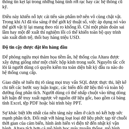
thông tin kẹt lại trong những bảng tính rời rạc hay các hệ thống cũ
kỹ.
Điều này khiến nỗ lực cải tiến sản phẩm trở nên vô cùng chật vật.
Trong khi AI đã tỏa sáng ở thế giới kỹ thuật số, việc áp dụng nó vào
thế giới vật lý lại mang theo rủi ro khổng lồ. Chỉ một phán đoán sai
lầm hay một đề xuất thí nghiệm lỗi có thể khiến toàn bộ quy trình
sản xuất đình trệ, thổi bay hàng triệu USD.
Độ tin cậy được đặt lên hàng đầu
Để phòng ngừa mọi thảm họa tiềm ẩn, hệ thống của Altara được
xây dựng giống như một chiếc hộp kính trong suốt. Nguyên tắc cốt
lõi là người dùng có quyền kiểm tra toàn diện bất kỳ đầu ra nào do
hệ thống cung cấp.
Giao diện sẽ hiển thị rõ ràng mọi truy vấn SQL được thực thi, liệt kê
chi tiết các bước suy luận logic, các biến đổi dữ liệu thô và toàn bộ
đường ống phân tích. Người dùng có thể nhấp chuột vào từng dòng
kết luận để truy xuất ngược về nguồn dữ liệu gốc, bao gồm cả bảng
tính Excel, tệp PDF hoặc bài trình bày PPT.
Sự khác biệt lớn nhất của nền tảng này nằm ở cách nó kết hợp sức
mạnh phân tích. Đối mặt với hàng loạt loại dữ liệu phức tạp từ chuỗi
thời gian của cảm biến, hình ảnh hiển vi điện tử đến nhật ký vận
hành, Altara tích hợp cả mô hình học máy truyền thống, mô hình