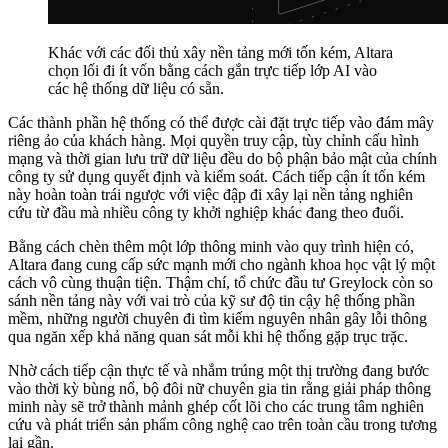
Khác với các đối thủ xây nền tảng mới tốn kém, Altara
chọn lối đi ít vốn bằng cách gắn trực tiếp lớp AI vào
các hệ thống dữ liệu có sẵn.
Các thành phần hệ thống có thể được cài đặt trực tiếp vào đám mây
riêng ảo của khách hàng. Mọi quyền truy cập, tùy chỉnh cấu hình
mạng và thời gian lưu trữ dữ liệu đều do bộ phận bảo mật của chính
công ty sử dụng quyết định và kiểm soát. Cách tiếp cận ít tốn kém
này hoàn toàn trái ngược với việc đập đi xây lại nền tảng nghiên
cứu từ đầu mà nhiều công ty khởi nghiệp khác đang theo đuổi.
Bằng cách chèn thêm một lớp thông minh vào quy trình hiện có,
Altara đang cung cấp sức mạnh mới cho ngành khoa học vật lý một
cách vô cùng thuận tiện. Thậm chí, tổ chức đầu tư Greylock còn so
sánh nền tảng này với vai trò của kỹ sư độ tin cậy hệ thống phần
mềm, những người chuyên đi tìm kiếm nguyên nhân gây lỗi thông
qua ngăn xếp khả năng quan sát mỗi khi hệ thống gặp trục trặc.
Nhờ cách tiếp cận thực tế và nhắm trúng một thị trường đang bước
vào thời kỳ bùng nổ, bộ đôi nữ chuyên gia tin rằng giải pháp thông
minh này sẽ trở thành mảnh ghép cốt lõi cho các trung tâm nghiên
cứu và phát triển sản phẩm công nghệ cao trên toàn cầu trong tương
lai gần.