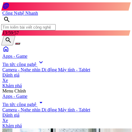
language
Công Nghệ Nhanh
search
13:59:59
search
home
Apps - Game
expand_more
Tin tức công nghệ
Camera - Nghe nhìn
Di động
Máy tính - Tablet
Đánh giá
Xe
Khám phá
search
Menu Chính
Apps - Game
arrow_drop_down
Tin tức công nghệ
Camera - Nghe nhìn
Di động
Máy tính - Tablet
Đánh giá
Xe
Khám phá