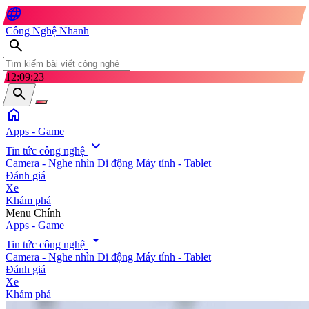
language
Công Nghệ Nhanh
search
12:09:24
search
home
Apps - Game
expand_more
Tin tức công nghệ
Camera - Nghe nhìn
Di động
Máy tính - Tablet
Đánh giá
Xe
Khám phá
search
Menu Chính
Apps - Game
arrow_drop_down
Tin tức công nghệ
Camera - Nghe nhìn
Di động
Máy tính - Tablet
Đánh giá
Xe
Khám phá