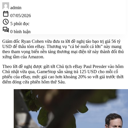
admin
calendar_today
07/05/2026
schedule
5 phút đọc
forum
0 bình luận
Giám đốc Ryan Cohen vừa đưa ra lời đề nghị táo bạo trị giá 56 tỷ
USD để thâu tóm eBay. Thương vụ “cá bé nuốt cá lớn” này mang
theo tham vọng biến nền tảng thương mại điện tử này thành đối thủ
xứng tầm của Amazon.
Theo lời đề nghị được gửi tới Chủ tịch eBay Paul Pressler vào hôm
Chủ nhật vừa qua, GameStop sẵn sàng trả 125 USD cho mỗi cổ
phiếu của eBay, mức giá cao hơn khoảng 20% so với giá trước thời
điểm đóng cửa phiên hôm thứ Sáu.