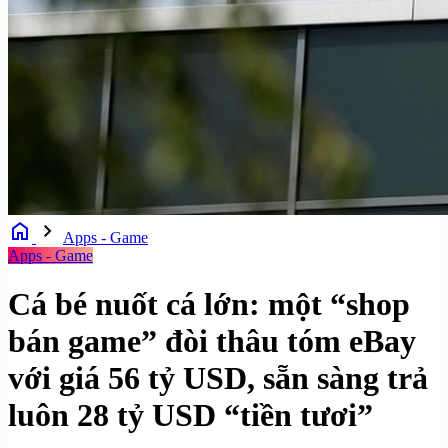
home
chevron_right
Apps - Game
Apps - Game
Cá bé nuốt cá lớn: một “shop
bán game” đòi thâu tóm eBay
với giá 56 tỷ USD, sẵn sàng trả
luôn 28 tỷ USD “tiền tươi”