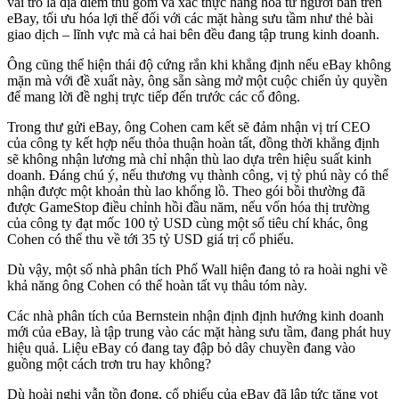
vai trò là địa điểm thu gom và xác thực hàng hóa từ người bán trên
eBay, tối ưu hóa lợi thế đối với các mặt hàng sưu tầm như thẻ bài
giao dịch – lĩnh vực mà cả hai bên đều đang tập trung kinh doanh.
Ông cũng thể hiện thái độ cứng rắn khi khẳng định nếu eBay không
mặn mà với đề xuất này, ông sẵn sàng mở một cuộc chiến ủy quyền
để mang lời đề nghị trực tiếp đến trước các cổ đông.
Trong thư gửi eBay, ông Cohen cam kết sẽ đảm nhận vị trí CEO
của công ty kết hợp nếu thỏa thuận hoàn tất, đồng thời khẳng định
sẽ không nhận lương mà chỉ nhận thù lao dựa trên hiệu suất kinh
doanh. Đáng chú ý, nếu thương vụ thành công, vị tỷ phú này có thể
nhận được một khoản thù lao khổng lồ. Theo gói bồi thường đã
được GameStop điều chỉnh hồi đầu năm, nếu vốn hóa thị trường
của công ty đạt mốc 100 tỷ USD cùng một số tiêu chí khác, ông
Cohen có thể thu về tới 35 tỷ USD giá trị cổ phiếu.
Dù vậy, một số nhà phân tích Phố Wall hiện đang tỏ ra hoài nghi về
khả năng ông Cohen có thể hoàn tất vụ thâu tóm này.
Các nhà phân tích của Bernstein nhận định định hướng kinh doanh
mới của eBay, là tập trung vào các mặt hàng sưu tầm, đang phát huy
hiệu quả. Liệu eBay có đang tay đập bỏ dây chuyền đang vào
guồng một cách trơn tru hay không?
Dù hoài nghi vẫn tồn đọng, cổ phiếu của eBay đã lập tức tăng vọt