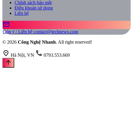
Chính sách bảo mật
Điều khoản sử dụng
Liên hệ
mail
Góp ý / Liên hệ
contact@technews.com
© 2026
Công Nghệ Nhanh
. All right reserved!
location_on
call
Hà Nội, VN
0793.553.669
arrow_upward