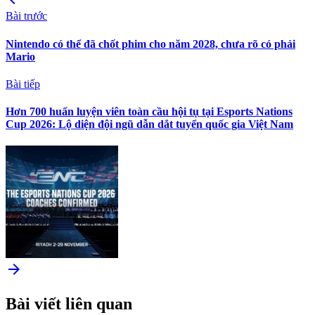
Bài trước
Nintendo có thể đã chốt phim cho năm 2028, chưa rõ có phải
Mario
Bài tiếp
Hơn 700 huấn luyện viên toàn cầu hội tụ tại Esports Nations
Cup 2026: Lộ diện đội ngũ dẫn dắt tuyển quốc gia Việt Nam
arrow_forward
Bài viết liên quan