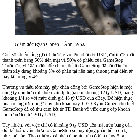
Giám đốc Ryan Cohen – Ảnh: WSJ.
Con số khiến tổng giá trị thương vụ lên tới 56 tỷ USD, được đề xuất
thanh toán bằng 50% tiền mặt và 50% cổ phiếu của GameStop.
Trước đó, vị Giám đốc điều hành tiết lộ GameStop đã bắt đầu âm
thầm xây dựng khoảng 5% cổ phần tại nền tảng thương mại điện tử
này kể từ ngày 4/2.
Thương vụ thâu tóm này gây chấn động bởi GameStop hiện là một
công ty nhỏ hơn rất nhiều với định giá chỉ khoảng 12 tỷ USD, bằng
khoảng 1/4 so với mức định giá 46 tỷ USD của eBay. Để hiện thực
hóa cú “ngược dòng” đầy khó khăn này, CEO Ryan Cohen cho biết
GameStop đã có thư cam kết từ TD Bank về việc cung cấp khoản
tài trợ nợ lên tới 20 tỷ USD,.
Tuy nhiên, với việc chỉ có khoảng 9 tỷ USD tiền mặt trên bảng cân
đối kế toán, vẫn chưa rõ GameStop sẽ huy động phần tiền còn lại
như thế nào. Theo những cá nhân thạo tin, rất có khả năng ông