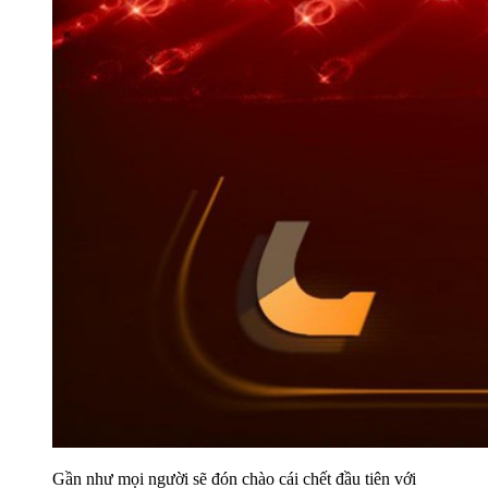
Gần như mọi người sẽ đón chào cái chết đầu tiên với