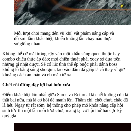
Mỗi lượt chơi mang đến vũ khí, vật phẩm nâng cấp và
đồ sưu tầm khác biệt, khiến không lần chạy nào thực
sự giống nhau.
Không thể cứ mãi trông cậy vào một khẩu súng quen thuộc hay
combo chiêu thức áp đảo; mọi chiến thuật phải xoay sở dựa trên
những gì nhặt được. Sẽ có lúc tình thế ép buộc phải đánh boss
khổng lồ bằng súng shotgun, lao vào đấm đá giáp lá cà thay vì giữ
khoảng cách an toàn và rỉa máu từ xa.
Chết rồi đứng dậy lợi hại hơn xưa
Điểm khác biệt lớn nhất giữa Saros và Returnal là chết không còn là
thất bại nữa, mà là cơ hội để mạnh lên. Thậm chí, chết chưa chắc đã
là hết. Ngay từ rất sớm, hệ thống cho phép mở khóa nâng cấp hồi
sinh tức thì một lần mỗi lượt chơi, mang lại cơ hội thứ hai cực kỳ
quý giá.