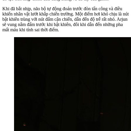
Khi đã bắt nhịp, não bộ tự động đoán trước đòn tấn công và điều
khiển nhân vật lướt khắp chiến trường. Một điểm hơi khó chịu là nút
bật khiên trùng với nút đấm cận chiến, dẫn đến độ trễ rất nhỏ. Arjun
sẽ vung nắm đấm trước khi bật khiên, đôi khi dẫn đến những pha
mất máu khi tính sai thời điểm.