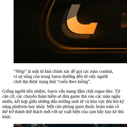
“Nhịp” là một từ khá chính xác để gọi các màn combat,
vì sự sống còn trong Saros thường đến từ việc người
chơi đạt được trạng thái “cuốn theo luồng”.
Giống người tiền nhiệm, Saros vẫn mang đậm chất rogue-like. Từ
căn cứ, các chuyến thám hiểm sẽ đưa game thủ vào các màn ngẫu
nhiên, kết hợp giữa những đấu trường sinh tử và khu vực đòi hỏi kỹ
năng platform bay nhảy. Một căn phòng quen thuộc hoàn toàn có
thể trở thành thử thách mới với sự xuất hiện của cạm bẫy hay kẻ thù
khác.