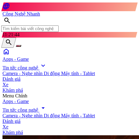
language
Công Nghệ Nhanh
search
11:21:47
search
home
Apps - Game
expand_more
Tin tức công nghệ
Camera - Nghe nhìn
Di động
Máy tính - Tablet
Đánh giá
Xe
Khám phá
search
Menu Chính
Apps - Game
arrow_drop_down
Tin tức công nghệ
Camera - Nghe nhìn
Di động
Máy tính - Tablet
Đánh giá
Xe
Khám phá