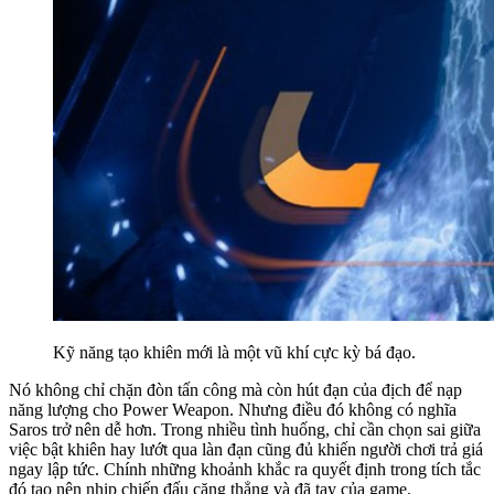
Kỹ năng tạo khiên mới là một vũ khí cực kỳ bá đạo.
Nó không chỉ chặn đòn tấn công mà còn hút đạn của địch để nạp
năng lượng cho Power Weapon. Nhưng điều đó không có nghĩa
Saros trở nên dễ hơn. Trong nhiều tình huống, chỉ cần chọn sai giữa
việc bật khiên hay lướt qua làn đạn cũng đủ khiến người chơi trả giá
ngay lập tức. Chính những khoảnh khắc ra quyết định trong tích tắc
đó tạo nên nhịp chiến đấu căng thẳng và đã tay của game.