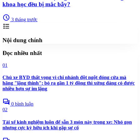
khoa học đều bị mắc bẫy?
schedule
3 tháng trước
format_list_bulleted
Nội dung chính
Đọc nhiều nhất
01
Chủ xe BYD thất vọng vì chi nhánh đột ngột đóng cửa mà
hãng "lặng thinh": bỏ ra gần 1 tỷ đồng thì xứng đáng có được
nhiều hơn sự im lặng
forum
0 bình luận
02
Tài xế kinh nghiệm luôn để sẵn 3 món này trong xe: Nhỏ gọn
nhưng cực kỳ hữu ích khi gặp sự cố