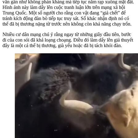
vẫn gần như không phản kháng mà tiếp tục nằm rạp xuống mặt đất.
Hình ảnh này làm dấy lên cuộc tranh luận lớn trên mạng xã hội
Trung Quốc. Một số người cho rằng con vật đang “giả chết” để
tránh kích động đàn bò tiếp tục truy sát. Số khác nhận định nó có
thể đã bị thương nặng từ trước nên không còn khả năng chạy trốn.
Nhiều cư dân mạng chú ý rằng ngay từ những giây đầu tiên, bước
đi của con sói đã khá loạng choạng. Điều đó làm dấy lên giả thuyết
đây là một cá thể bị thương, già yếu hoặc đã bị tách khỏi đàn.