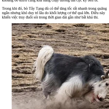
khoảng 60 km/h cùng khả năng chạy đường dài cực kỳ bền bỉ.
Trong khi đó, bò Tây Tạng dù có thể tăng tốc rất nhanh trong quãng
ngắn nhưng khó duy trì lâu do khối lượng cơ thể quá lớn. Điều này
khiến việc truy đuổi sói trong thời gian dài gần như bất khả thi.