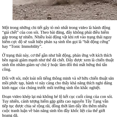
Một trong những chi tiết gây tò mò nhất trong video là hành động
“giả chết” của con sói. Theo bài đăng, đây không phải điều hiếm
gặp trong tự nhiên. Nhiều loài động vật khi rơi vào trạng thái nguy
hiểm cực độ sẽ xuất hiện phản xạ sinh tồn gọi là “bất động cứng”
hay “Tonic Immobility”.
Ở trạng thái này, cơ thể gần như bất động, phản ứng với kích thích
bên ngoài giảm mạnh như thể đã chết. Đây được xem là chiến thuật
sinh tồn nhằm giảm sự chú ý hoặc làm đối thủ mất hứng thú tấn
công.
Đối với sói, một loài nổi tiếng thông minh và sở hữu chiến thuật săn
mồi phức tạp, hành vi này càng cho thấy khả năng thích nghi đáng
kinh ngạc của chúng trước môi trường sinh tồn khắc nghiệt.
Đoạn video khép lại mà không hé lộ kết cục cuối cùng của con sói.
Tuy nhiên, cảnh tượng hiếm gặp giữa cao nguyên Tây Tạng vẫn
tiếp tục được chia sẻ rộng rãi, đồng thời làm dấy lên thêm nhiều
cuộc tranh luận về bản năng sinh tồn đầy khốc liệt của thế giới
hoang dã.