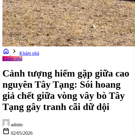
home
chevron_right
Khám phá
Khám phá
Cảnh tượng hiếm gặp giữa cao
nguyên Tây Tạng: Sói hoang
giả chết giữa vòng vây bò Tây
Tạng gây tranh cãi dữ dội
admin
calendar_today
02/05/2026