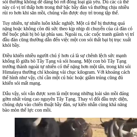
sói thường không dễ dàng bỏ rơi đồng loại già yếu. Dù các cá thể
này có vị trí thấp hơn trong thứ bậc bầy đàn và thường chịu nhiều
rủi ro hơn khi săn mồi, chúng vẫn được duy trì trong tập thể.
Tuy nhiên, tự nhiên luôn khắc nghiệt. Một cá thể bị thương quá
nặng hoặc không còn đủ sức theo kịp nhịp di chuyển của cả đàn có
thể buộc phải bị bỏ lại phía sau. Ngoài ra, các cuộc tranh giành vị trí
đầu đàn cũng thường dẫn đến việc một con sói thất bại bị trục xuất
khỏi bầy.
Điều khiến nhiều người chú ý hơn cả là sự chênh lệch sức mạnh
khổng lồ giữa bò Tây Tạng và sói hoang. Một con bò Tây Tạng
trưởng thành ngoài tự nhiên có thể nặng hơn một tấn, trong khi sói
Himalaya thường chỉ khoảng vài chục kilogram. Với khoảng cách
thể hình như vậy, chỉ cần một cú húc hoặc giẫm trúng cũng đủ
khiến sói mất mạng.
Dẫu vậy, sói vẫn được xem là một trong những loài săn mồi đáng
gờm nhất vùng cao nguyên Tây Tạng. Thay vì đối đầu trực diện,
chúng dựa vào chiến thuật bầy đàn, sự kiên nhẫn cùng khả năng
bào mòn thể lực con mồi.