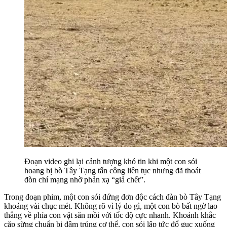
Đoạn video ghi lại cảnh tượng khó tin khi một con sói
hoang bị bò Tây Tạng tấn công liên tục nhưng đã thoát
đòn chí mạng nhờ phản xạ “giả chết”.
Trong đoạn phim, một con sói đứng đơn độc cách đàn bò Tây Tạng
khoảng vài chục mét. Không rõ vì lý do gì, một con bò bất ngờ lao
thẳng về phía con vật săn mồi với tốc độ cực nhanh. Khoảnh khắc
cặp sừng chuẩn bị đâm trúng cơ thể, con sói lập tức đổ gục xuống