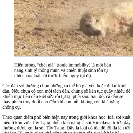
Hiện tượng “chết giả” (tonic immobility) là một bản
năng sinh lý thông minh và chiến thuật sinh tồn tự
nhiên của loài sói trước hiểm nguy tột độ.
Các đàn sói thường chọn những cá thể bò già yếu hoặc đi lạc khỏi
đàn. Nếu chưa có con mồi tách đàn, chúng sẽ liên tục quấy nhiễu để
khiến mục tiêu dần kiệt sức rồi tụt lại phía sau. Sau đó, cả đàn sẽ
thay phiên truy đuổi cho đến khi con mồi không còn khả năng
chống cự.
Theo quan điểm phổ biến hiện nay trong giới khoa học, loài sói xuất
hiện ở khu vực Tây Tạng nhiều khả năng là sói Himalaya, trước đây
thường được gọi là sói Tây Tạng. Đây là loài có tốc độ tối đa lên tới