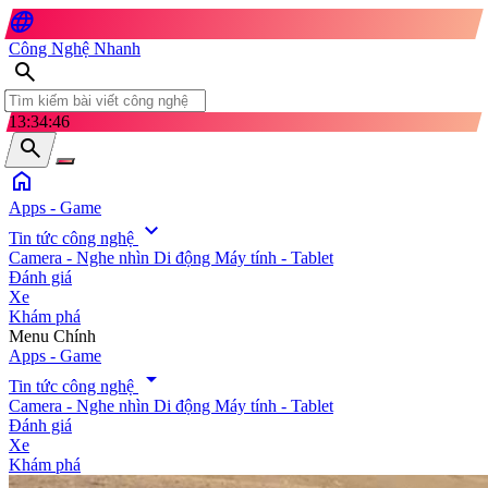
language
Công Nghệ Nhanh
search
13:34:48
search
home
Apps - Game
expand_more
Tin tức công nghệ
Camera - Nghe nhìn
Di động
Máy tính - Tablet
Đánh giá
Xe
Khám phá
search
Menu Chính
Apps - Game
arrow_drop_down
Tin tức công nghệ
Camera - Nghe nhìn
Di động
Máy tính - Tablet
Đánh giá
Xe
Khám phá