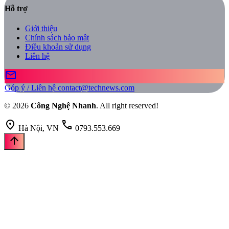
Hỗ trợ
Giới thiệu
Chính sách bảo mật
Điều khoản sử dụng
Liên hệ
mail
Góp ý / Liên hệ
contact@technews.com
© 2026
Công Nghệ Nhanh
. All right reserved!
location_on
call
Hà Nội, VN
0793.553.669
arrow_upward