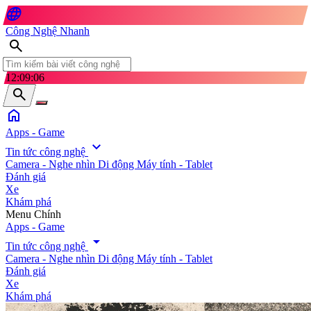
language
Công Nghệ Nhanh
search
12:09:07
search
home
Apps - Game
expand_more
Tin tức công nghệ
Camera - Nghe nhìn
Di động
Máy tính - Tablet
Đánh giá
Xe
Khám phá
search
Menu Chính
Apps - Game
arrow_drop_down
Tin tức công nghệ
Camera - Nghe nhìn
Di động
Máy tính - Tablet
Đánh giá
Xe
Khám phá