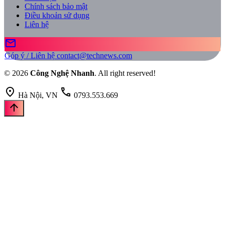
Chính sách bảo mật
Điều khoản sử dụng
Liên hệ
mail
Góp ý / Liên hệ
contact@technews.com
© 2026
Công Nghệ Nhanh
. All right reserved!
location_on
call
Hà Nội, VN
0793.553.669
arrow_upward