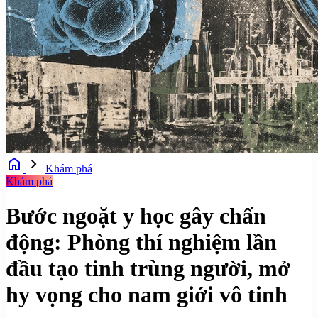
home
chevron_right
Khám phá
Khám phá
Bước ngoặt y học gây chấn
động: Phòng thí nghiệm lần
đầu tạo tinh trùng người, mở
hy vọng cho nam giới vô tinh