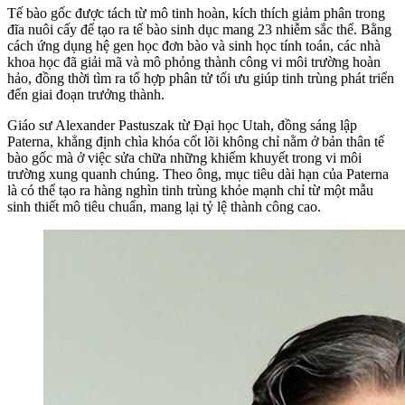
Tế bào gốc được tách từ mô tinh hoàn, kích thích giảm phân trong
đĩa nuôi cấy để tạo ra tế bào sinh dục mang 23 nhiễm sắc thể. Bằng
cách ứng dụng hệ gen học đơn bào và sinh học tính toán, các nhà
khoa học đã giải mã và mô phỏng thành công vi môi trường hoàn
hảo, đồng thời tìm ra tổ hợp phân tử tối ưu giúp tinh trùng phát triển
đến giai đoạn trưởng thành.
Giáo sư Alexander Pastuszak từ Đại học Utah, đồng sáng lập
Paterna, khẳng định chìa khóa cốt lõi không chỉ nằm ở bản thân tế
bào gốc mà ở việc sửa chữa những khiếm khuyết trong vi môi
trường xung quanh chúng. Theo ông, mục tiêu dài hạn của Paterna
là có thể tạo ra hàng nghìn tinh trùng khỏe mạnh chỉ từ một mẫu
sinh thiết mô tiêu chuẩn, mang lại tỷ lệ thành công cao.