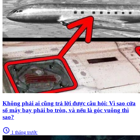
Không phải ai cũng trả lời được câu hỏi: Vì sao cửa
sổ máy bay phải bo tròn, và nếu là góc vuông thì
sao?
schedule
1 tháng trước