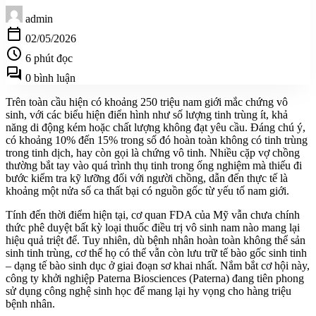
admin
calendar_today
02/05/2026
schedule
6 phút đọc
forum
0 bình luận
Trên toàn cầu hiện có khoảng 250 triệu nam giới mắc chứng vô
sinh, với các biểu hiện điển hình như số lượng tinh trùng ít, khả
năng di động kém hoặc chất lượng không đạt yêu cầu. Đáng chú ý,
có khoảng 10% đến 15% trong số đó hoàn toàn không có tinh trùng
trong tinh dịch, hay còn gọi là chứng vô tinh. Nhiều cặp vợ chồng
thường bắt tay vào quá trình thụ tinh trong ống nghiệm mà thiếu đi
bước kiểm tra kỹ lưỡng đối với người chồng, dẫn đến thực tế là
khoảng một nửa số ca thất bại có nguồn gốc từ yếu tố nam giới.
Tính đến thời điểm hiện tại, cơ quan FDA của Mỹ vẫn chưa chính
thức phê duyệt bất kỳ loại thuốc điều trị vô sinh nam nào mang lại
hiệu quả triệt để. Tuy nhiên, dù bệnh nhân hoàn toàn không thể sản
sinh tinh trùng, cơ thể họ có thể vẫn còn lưu trữ tế bào gốc sinh tinh
– dạng tế bào sinh dục ở giai đoạn sơ khai nhất. Nắm bắt cơ hội này,
công ty khởi nghiệp Paterna Biosciences (Paterna) đang tiên phong
sử dụng công nghệ sinh học để mang lại hy vọng cho hàng triệu
bệnh nhân.