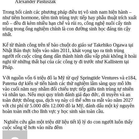
Alexander Pastuszak
Trong bối cảnh các phương pháp điều trị vô sinh nam hiện hành –
như tiêm hormone, tiêm tinh trùng trực tiếp hay phẫu thuật trích xuất
mô – đều đi kèm nhiều hạn chế và rủi ro, công nghệ nuôi cấy tinh
trùng trong ống nghiệm chính là con đường sinh học đáng tin cậy
nhất.
Kể từ thành công trên tế bào chuột do giáo sư Takehiko Ogawa tại
Nhật Bản thực hiện vào năm 2011, khát vọng tạo ra tinh trùng
người rốt cuộc cũng đang dần thành hình dẫu vấp phải không ít hoài
nghi từ những thất bại của các công ty đi trước như Kallistem tại
Pháp.
Với nguồn vốn 6 triệu đô la Mỹ từ quỹ Springtide Ventures và e184,
Paterna dự kiến sẽ tiến hành các thử nghiệm lâm sàng quy mô lớn
vào cuối năm nay nhằm đối chiếu trực tiếp giữa tinh trùng tự nhiên
và nhân tạo. Nếu mọi quy trình đánh giá đạo đức, di truyền và an
toàn được thông qua, dịch vụ này có thể sớm ra mắt vào năm 2027
với chi phí từ 5.000 đến 12.000 đô la Mỹ, đánh dấu một kỷ nguyên
hoàn toàn mới cho lĩnh vực y học sinh sản toàn cầu.
Nghiên cứu gần một triệu dữ liệu tiết lộ lý do con người luôn thấy
cuộc sống tệ hơn vào nửa đêm