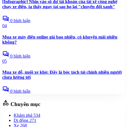
[Infographic] Nhìn vào số dư tài khoản của tài xế công nghệ
chạy xe điện, ta thấy ngay tại sao họ lại "chuyển đổi xanh"
forum
0 bình luận
04
Mua xe máy điện online giá bao nhiêu, có khuyến mãi nhiều
không?
forum
0 bình luận
05
Mua xe dễ, nuôi xe khó: Đây là bóc tách tài chính nhiều người
chưa lường tới
forum
0 bình luận
category
Chuyên mục
Khám phá
534
Di động
271
Xe
268