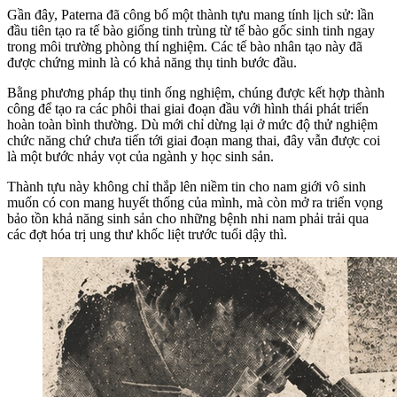
Gần đây, Paterna đã công bố một thành tựu mang tính lịch sử: lần
đầu tiên tạo ra tế bào giống tinh trùng từ tế bào gốc sinh tinh ngay
trong môi trường phòng thí nghiệm. Các tế bào nhân tạo này đã
được chứng minh là có khả năng thụ tinh bước đầu.
Bằng phương pháp thụ tinh ống nghiệm, chúng được kết hợp thành
công để tạo ra các phôi thai giai đoạn đầu với hình thái phát triển
hoàn toàn bình thường. Dù mới chỉ dừng lại ở mức độ thử nghiệm
chức năng chứ chưa tiến tới giai đoạn mang thai, đây vẫn được coi
là một bước nhảy vọt của ngành y học sinh sản.
Thành tựu này không chỉ thắp lên niềm tin cho nam giới vô sinh
muốn có con mang huyết thống của mình, mà còn mở ra triển vọng
bảo tồn khả năng sinh sản cho những bệnh nhi nam phải trải qua
các đợt hóa trị ung thư khốc liệt trước tuổi dậy thì.