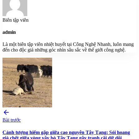
Biên tập viên
admin
Là một biên tập viên nhiệt huyết tại Công Nghệ Nhanh, luôn mang
đến cho độc giả những góc nhìn sâu sắc về thế giới công nghệ.
arrow_back
Bài trước
Cảnh tượng hiếm gặp giữa cao nguyên Tây Tạng: Sói hoang
giả chết giữa vòng vây bò Tây Tạng gây tranh cãi dữ dội