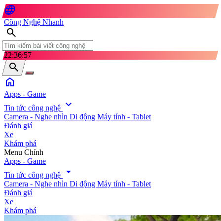
language
Công Nghệ Nhanh
search
22:37:00
search
home
Apps - Game
expand_more
Tin tức công nghệ
Camera - Nghe nhìn
Di động
Máy tính - Tablet
Đánh giá
Xe
Khám phá
search
Menu Chính
Apps - Game
arrow_drop_down
Tin tức công nghệ
Camera - Nghe nhìn
Di động
Máy tính - Tablet
Đánh giá
Xe
Khám phá