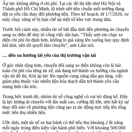
Áp lực không dừng ở chi phí. Tại các đô thị lớn như Hà Nội và
Thành phố Hồ Chí Minh, lộ trình siết tiêu chuẩn môi trường đang
đặt ra yêu cầu thay đổi phương tiện. Theo kế hoạch, từ 1/7/2026, xe
máy chạy xăng sẽ bị hạn chế tại một số khu vực trung tâm.
Trước bối cảnh này, nhiều tài xế bắt đầu tính đến phương án chuyển
sang xe điện để duy trì công việc dài hạn. “Thấy anh em chạy xe
điện chi phí ổn định hơn, không lo giá xăng lên xuống hay quy định
khí thải, nên tôi quyết tâm chuyển”, anh Lâm nói.
… đến xu hướng tất yếu của thị trường vận tải
Ở góc nhìn rộng hơn, chuyển đổi sang xe điện không còn là bài
toán chi phí của từng tài xế, mà đang trở thành xu hướng của ngành
vận tải đô thị. Khi áp lực lên nguồn cung xăng dầu gia tăng, việc
giảm phụ thuộc vào nhiên liệu hóa thạch dần trở thành yêu cầu
mang tính cấu trúc.
Trong bức tranh đó, nhóm tài xế công nghệ có vai trò đáng kể. Đây
là lực lượng di chuyển với tần suất cao, cường độ lớn, nên bất kỳ sự
thay đổi nào về phương tiện cũng tạo ra tác động trực tiếp lên tổng
mức tiêu thụ nhiên liệu.
Ước tính, một tài xế xe hai bánh có thể tiêu thụ khoảng 2 lít xăng
mỗi ngày trong điều kiện vận hành phổ biến. Với khoảng 500.000