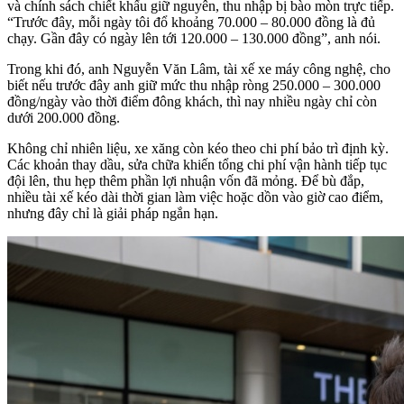
và chính sách chiết khấu giữ nguyên, thu nhập bị bào mòn trực tiếp.
“Trước đây, mỗi ngày tôi đổ khoảng 70.000 – 80.000 đồng là đủ
chạy. Gần đây có ngày lên tới 120.000 – 130.000 đồng”, anh nói.
Trong khi đó, anh Nguyễn Văn Lâm, tài xế xe máy công nghệ, cho
biết nếu trước đây anh giữ mức thu nhập ròng 250.000 – 300.000
đồng/ngày vào thời điểm đông khách, thì nay nhiều ngày chỉ còn
dưới 200.000 đồng.
Không chỉ nhiên liệu, xe xăng còn kéo theo chi phí bảo trì định kỳ.
Các khoản thay dầu, sửa chữa khiến tổng chi phí vận hành tiếp tục
đội lên, thu hẹp thêm phần lợi nhuận vốn đã mỏng. Để bù đắp,
nhiều tài xế kéo dài thời gian làm việc hoặc dồn vào giờ cao điểm,
nhưng đây chỉ là giải pháp ngắn hạn.