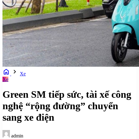
home
chevron_right
Xe
Xe
Green SM tiếp sức, tài xế công
nghệ “rộng đường” chuyển
sang xe điện
admin