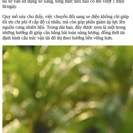
tài xế vẫn sử dụng xe xăng, tổng mức tiêu hao có thể vượt 1 triệu
lít/ngày.
Quy mô này cho thấy, việc chuyển đổi sang xe điện không chỉ giúp
tối ưu chi phí ở cấp độ cá nhân, mà còn góp phần giảm áp lực lên
nguồn cung nhiên liệu. Trong dài hạn, đây được xem là một trong
những hướng đi giúp cân bằng bài toán năng lượng, đồng thời tái
định hình cấu trúc vận tải đô thị theo hướng bền vững hơn.