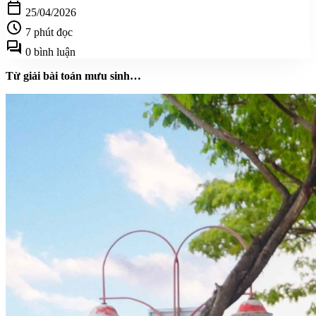
calendar_today
25/04/2026
schedule
7 phút đọc
forum
0 bình luận
Từ giải bài toán mưu sinh…