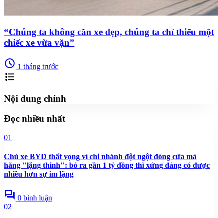
“Chúng ta không cần xe đẹp, chúng ta chỉ thiếu một
chiếc xe vừa vặn”
schedule
1 tháng trước
format_list_bulleted
Nội dung chính
Đọc nhiều nhất
01
Chủ xe BYD thất vọng vì chi nhánh đột ngột đóng cửa mà
hãng "lặng thinh": bỏ ra gần 1 tỷ đồng thì xứng đáng có được
nhiều hơn sự im lặng
forum
0 bình luận
02