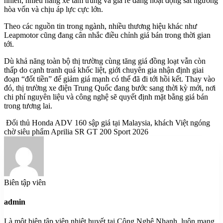
nhiên, nhiều hãng xe tầm trung và giá rẻ đang hoạt động sát ngưỡng
hòa vốn và chịu áp lực cực lớn.
Theo các nguồn tin trong ngành, nhiều thương hiệu khác như
Leapmotor cũng đang cân nhắc điều chỉnh giá bán trong thời gian
tới.
Dù khả năng toàn bộ thị trường cùng tăng giá đồng loạt vẫn còn
thấp do cạnh tranh quá khốc liệt, giới chuyên gia nhận định giai
đoạn “đốt tiền” để giảm giá mạnh có thể đã đi tới hồi kết. Thay vào
đó, thị trường xe điện Trung Quốc đang bước sang thời kỳ mới, nơi
chi phí nguyên liệu và công nghệ sẽ quyết định mặt bằng giá bán
trong tương lai.
Đối thủ Honda ADV 160 sập giá tại Malaysia, khách Việt ngóng
chờ siêu phẩm Aprilia SR GT 200 Sport 2026
Biên tập viên
admin
Là một biên tập viên nhiệt huyết tại Công Nghệ Nhanh, luôn mang