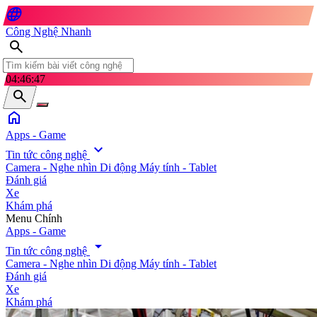
language
Công Nghệ Nhanh
search
04:46:49
search
home
Apps - Game
expand_more
Tin tức công nghệ
Camera - Nghe nhìn
Di động
Máy tính - Tablet
Đánh giá
Xe
Khám phá
search
Menu Chính
Apps - Game
arrow_drop_down
Tin tức công nghệ
Camera - Nghe nhìn
Di động
Máy tính - Tablet
Đánh giá
Xe
Khám phá