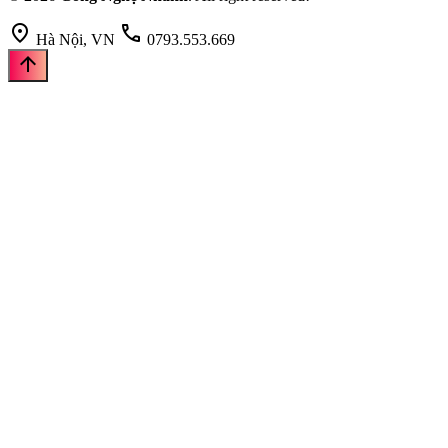
location_on
call
Hà Nội, VN
0793.553.669
arrow_upward