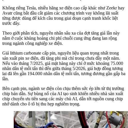
Không riêng Tesla, nhiều hãng xe điện cao cấp khác như Zeekr hay
Avatr cũng bắt đầu cắt giảm các chương trình vay không lãi suất
từng được dùng để kích cầu trong giai đoạn cạnh tranh khốc liệt
trước đây.
Theo giới phân tích, nguyên nhân sâu xa của đợt tăng giá lần này
nằm ở cuộc khủng hoảng chi phí chuỗi cung ứng đang lan rộng
trong ngành công nghiệp xe điện.
Giá lithium carbonate cấp pin, nguyên liệu quan trọng nhất trong
sản xuất pin xe điện, đã tăng phi mã chỉ trong chưa đầy một năm.
Nếu vào tháng 7/2025, giá mặt hàng này chỉ ở mức khoảng 75.000
nhân dân tệ mỗi tấn thì đến giữa tháng 5/2026, giá hợp đồng tương
lai đã lên gần 194.000 nhân dân tệ mỗi tấn, tương đương gần gấp ba
lần.
Bên cạnh pin, ngành xe điện còn chịu thêm sức ép lớn từ thị trường
chip bán dẫn. Sự bùng nổ của AI tạo sinh khiến nhiều nhà sản xuất
chip chuyển ưu tiên sang các máy chủ AI, dẫn tới nguồn cung chip
nhớ dành cho ô tô bị thu hẹp nghiêm trọng.