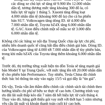
các dòng xe chủ lực sẽ tăng từ 9.900 lên 12.000 nhân
dân tệ, tương đương mức tăng khoảng 300 đô la, có
hiệu lực từ ngày 1 tháng 5. Xiaomi tăng đồng loạt
4.000 nhân dân tệ (khoảng 600 đô la) cho cả ba phiên
bản SU7. Volkswagen tăng dòng ID. từ 4.000 đến
7.000 nhân dân tệ, Toyota bZ4X tăng 6.000 nhân dân
tệ. GAC Aion điều chỉnh một số mẫu xe từ 3.000 đến
6.000 nhân dân tệ.
Không chỉ các hãng xe nội địa Trung Quốc chịu áp lực chi phí,
nhiều liên doanh quốc tế cũng bắt đầu điều chỉnh giá bán. Dòng ID.
của Volkswagen tăng từ 4.000 tới 7.000 nhân dân tệ tùy phiên bản,
trong khi mẫu bZ4X của Toyota tăng thêm khoảng 6.000 nhân dân
tệ.
Trước đó, thị trường từng xuất hiện tin đồn Tesla sẽ tăng mạnh giá
bán Model Y tại Trung Quốc, với mức tăng lên tới 20.000 nhân dân
tệ cho phiên bản Performance. Tuy nhiên, Tesla China đã chính
thức bác bỏ thông tin này vào ngày 15/5 và gọi đây là “tin giả”.
Dù vậy, Tesla vẫn âm thầm điều chỉnh các chính sách tài chính theo
hướng khiến chi phí sở hữu xe thực tế cao hơn. Chương trình vay
ưu đãi lãi suất thấp kéo dài 7 năm đã hết hiệu lực từ cuối tháng 4.
Thay vào đó, hãng giới thiệu gói vay mới với thời hạn 5 năm nhưng
yêu cầu lãi suất và khoản thanh toán cuối kỳ cao hơn.