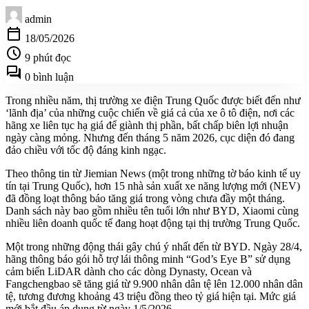
admin
calendar_today
18/05/2026
schedule
9 phút đọc
forum
0 bình luận
Trong nhiều năm, thị trường xe điện Trung Quốc được biết đến như
‘lãnh địa’ của những cuộc chiến về giá cả của xe ô tô điện, nơi các
hãng xe liên tục hạ giá để giành thị phần, bất chấp biên lợi nhuận
ngày càng mỏng. Nhưng đến tháng 5 năm 2026, cục diện đó đang
đảo chiều với tốc độ đáng kinh ngạc.
Theo thông tin từ Jiemian News (một trong những tờ báo kinh tế uy
tín tại Trung Quốc), hơn 15 nhà sản xuất xe năng lượng mới (NEV)
đã đồng loạt thông báo tăng giá trong vòng chưa đầy một tháng.
Danh sách này bao gồm nhiều tên tuổi lớn như BYD, Xiaomi cùng
nhiều liên doanh quốc tế đang hoạt động tại thị trường Trung Quốc.
Một trong những động thái gây chú ý nhất đến từ BYD. Ngày 28/4,
hãng thông báo gói hỗ trợ lái thông minh “God’s Eye B” sử dụng
cảm biến LiDAR dành cho các dòng Dynasty, Ocean và
Fangchengbao sẽ tăng giá từ 9.900 nhân dân tệ lên 12.000 nhân dân
tệ, tương đương khoảng 43 triệu đồng theo tỷ giá hiện tại. Mức giá
mới bắt đầu áp dụng từ ngày 1/5/2026.