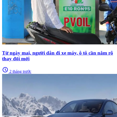
Từ ngày mai, người dân đi xe máy, ô tô cần nắm rõ
thay đổi mới
schedule
2 tháng trước