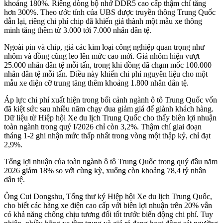
khoảng 180%. Riêng dòng bộ nhớ DDR5 cao cấp thậm chí tăng
hơn 300%. Theo ước tính của UBS được truyền thông Trung Quốc
dẫn lại, riêng chi phí chip đã khiến giá thành một mẫu xe thông
minh tăng thêm từ 3.000 tới 7.000 nhân dân tệ.
Ngoài pin và chip, giá các kim loại công nghiệp quan trọng như
nhôm và đồng cũng leo lên mức cao mới. Giá nhôm hiện vượt
25.000 nhân dân tệ mỗi tấn, trong khi đồng đã chạm mốc 100.000
nhân dân tệ mỗi tấn. Điều này khiến chi phí nguyên liệu cho một
mẫu xe điện cỡ trung tăng thêm khoảng 1.800 nhân dân tệ.
Áp lực chi phí xuất hiện trong bối cảnh ngành ô tô Trung Quốc vốn
đã kiệt sức sau nhiều năm chạy đua giảm giá để giành khách hàng.
Dữ liệu từ Hiệp hội Xe du lịch Trung Quốc cho thấy biên lợi nhuận
toàn ngành trong quý I/2026 chỉ còn 3,2%. Thậm chí giai đoạn
tháng 1-2 ghi nhận mức thấp nhất trong vòng một thập kỷ, chỉ đạt
2,9%.
Tổng lợi nhuận của toàn ngành ô tô Trung Quốc trong quý đầu năm
2026 giảm 18% so với cùng kỳ, xuống còn khoảng 78,4 tỷ nhân
dân tệ.
Ông Cui Dongshu, Tổng thư ký Hiệp hội Xe du lịch Trung Quốc,
cho biết các hãng xe điện cao cấp với biên lợi nhuận trên 20% vẫn
có khả năng chống chịu tương đối tốt trước biến động chi phí. Tuy