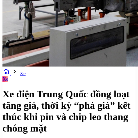
home
chevron_right
Xe
Xe
Xe điện Trung Quốc đồng loạt
tăng giá, thời kỳ “phá giá” kết
thúc khi pin và chip leo thang
chóng mặt