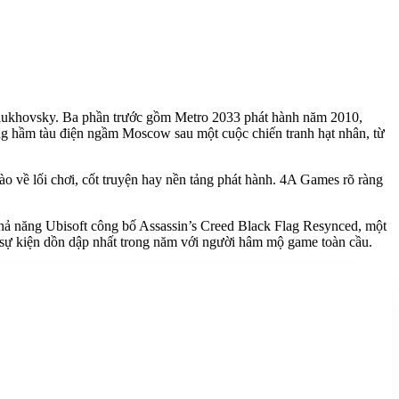
y Glukhovsky. Ba phần trước gồm Metro 2033 phát hành năm 2010,
ờng hầm tàu điện ngầm Moscow sau một cuộc chiến tranh hạt nhân, từ
o về lối chơi, cốt truyện hay nền tảng phát hành. 4A Games rõ ràng
khả năng Ubisoft công bố Assassin’s Creed Black Flag Resynced, một
y sự kiện dồn dập nhất trong năm với người hâm mộ game toàn cầu.