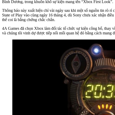
Bình Dương, trong khuôn khổ sự kiện mang tên “Xbox First Look”.
Thông báo này xuất hiện chỉ vài ngày sau khi một số nguồn tin rò r
State of Play vào cùng ngày 16 tháng 4, dù Sony chưa xác nhận điều 
thể coi là bằng chứng chắc chắn.
4A Games đã chọn Xbox làm đối tác tổ chức sự kiện công bố, thay vì 
và chúng tôi vinh dự được tiếp nối mối quan hệ đó bằng cách mang đ