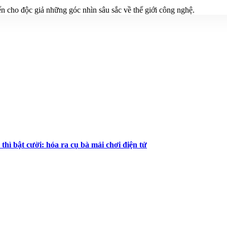
n cho độc giả những góc nhìn sâu sắc về thế giới công nghệ.
 thì bật cười: hóa ra cụ bà mải chơi điện tử