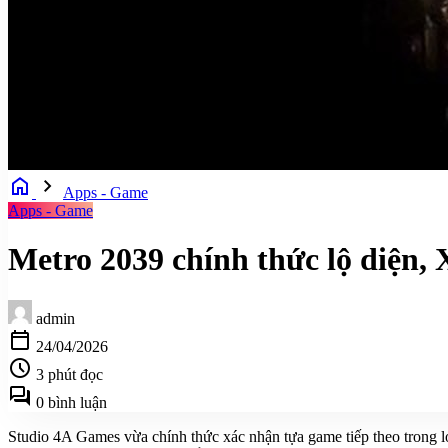
home
chevron_right
Apps - Game
Apps - Game
Metro 2039 chính thức lộ diện, 
admin
calendar_today
24/04/2026
schedule
3 phút đọc
forum
0 bình luận
Studio 4A Games vừa chính thức xác nhận tựa game tiếp theo trong l