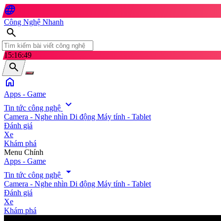
language
Công Nghệ Nhanh
search
15:16:50
search
home
Apps - Game
expand_more
Tin tức công nghệ
Camera - Nghe nhìn
Di động
Máy tính - Tablet
Đánh giá
Xe
Khám phá
search
Menu Chính
Apps - Game
arrow_drop_down
Tin tức công nghệ
Camera - Nghe nhìn
Di động
Máy tính - Tablet
Đánh giá
Xe
Khám phá