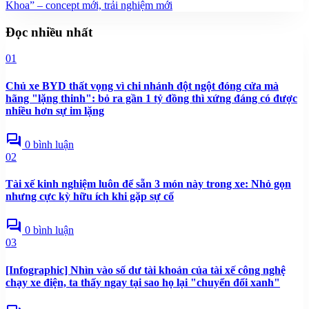
Khoa” – concept mới, trải nghiệm mới
Đọc nhiều nhất
01
Chủ xe BYD thất vọng vì chi nhánh đột ngột đóng cửa mà
hãng "lặng thinh": bỏ ra gần 1 tỷ đồng thì xứng đáng có được
nhiều hơn sự im lặng
forum
0 bình luận
02
Tài xế kinh nghiệm luôn để sẵn 3 món này trong xe: Nhỏ gọn
nhưng cực kỳ hữu ích khi gặp sự cố
forum
0 bình luận
03
[Infographic] Nhìn vào số dư tài khoản của tài xế công nghệ
chạy xe điện, ta thấy ngay tại sao họ lại "chuyển đổi xanh"