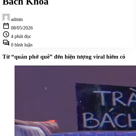
Bách Khoa
admin
calendar_today
08/05/2026
schedule
4 phút đọc
forum
0 bình luận
Từ “quán phở quê” đến hiện tượng viral hiếm có