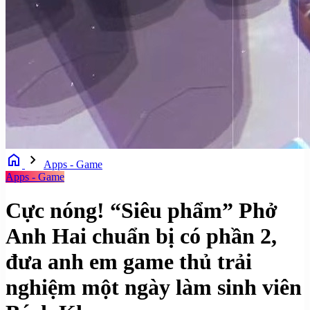
home
chevron_right
Apps - Game
Apps - Game
Cực nóng! “Siêu phẩm” Phở
Anh Hai chuẩn bị có phần 2,
đưa anh em game thủ trải
nghiệm một ngày làm sinh viên