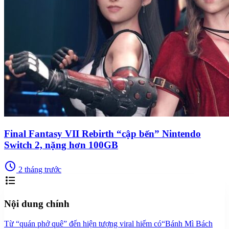
Final Fantasy VII Rebirth “cập bến” Nintendo
Switch 2, nặng hơn 100GB
schedule
2 tháng trước
format_list_bulleted
Nội dung chính
Từ “quán phở quê” đến hiện tượng viral hiếm có
“Bánh Mì Bách