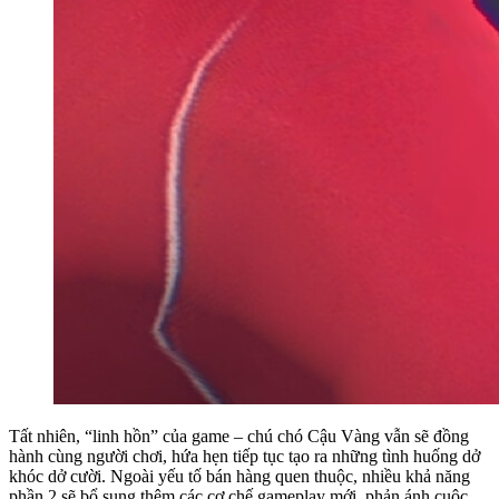
Tất nhiên, “linh hồn” của game – chú chó Cậu Vàng vẫn sẽ đồng
hành cùng người chơi, hứa hẹn tiếp tục tạo ra những tình huống dở
khóc dở cười. Ngoài yếu tố bán hàng quen thuộc, nhiều khả năng
phần 2 sẽ bổ sung thêm các cơ chế gameplay mới, phản ánh cuộc