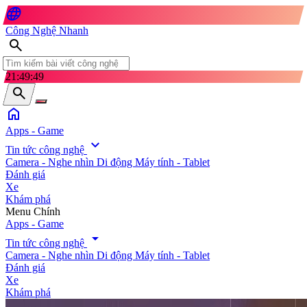
language
Công Nghệ Nhanh
search
21:49:52
search
home
Apps - Game
expand_more
Tin tức công nghệ
Camera - Nghe nhìn
Di động
Máy tính - Tablet
Đánh giá
Xe
Khám phá
search
Menu Chính
Apps - Game
arrow_drop_down
Tin tức công nghệ
Camera - Nghe nhìn
Di động
Máy tính - Tablet
Đánh giá
Xe
Khám phá