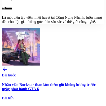
admin
Là một biên tập viên nhiệt huyết tại Công Nghệ Nhanh, luôn mang
đến cho độc giả những góc nhìn sâu sắc về thế giới công nghệ.
arrow_back
Bài trước
Nhân viên Rockstar than làm thêm giờ không lương trước
ngày phát hành GTA 6
Bài tiếp