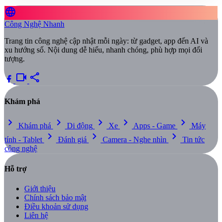
language
Công Nghệ Nhanh
Trang tin công nghệ cập nhật mỗi ngày: từ gadget, app đến AI và
xu hướng số. Nội dung dễ hiểu, nhanh chóng, phù hợp mọi đối
tượng.
videocam
share
Khám phá
chevron_right
chevron_right
chevron_right
chevron_right
chevron_right
Khám phá
Di động
Xe
Apps - Game
Máy
chevron_right
chevron_right
chevron_right
tính - Tablet
Đánh giá
Camera - Nghe nhìn
Tin tức
công nghệ
Hỗ trợ
Giới thiệu
Chính sách bảo mật
Điều khoản sử dụng
Liên hệ