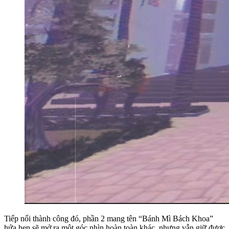
Tiếp nối thành công đó, phần 2 mang tên “Bánh Mì Bách Khoa”
hứa hẹn sẽ mở ra một góc nhìn hoàn toàn khác, nhưng vẫn giữ được