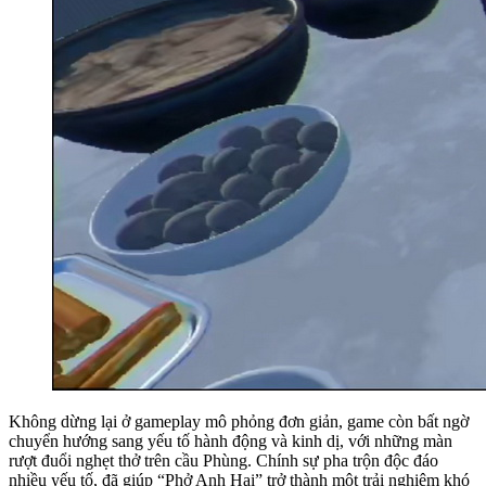
Không dừng lại ở gameplay mô phỏng đơn giản, game còn bất ngờ
chuyển hướng sang yếu tố hành động và kinh dị, với những màn
rượt đuổi nghẹt thở trên cầu Phùng. Chính sự pha trộn độc đáo
nhiều yếu tố, đã giúp “Phở Anh Hai” trở thành một trải nghiệm khó