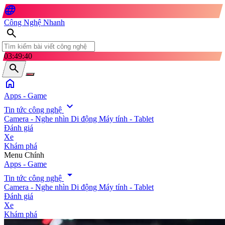
language
Công Nghệ Nhanh
search
03:49:42
search
home
Apps - Game
expand_more
Tin tức công nghệ
Camera - Nghe nhìn
Di động
Máy tính - Tablet
Đánh giá
Xe
Khám phá
search
Menu Chính
Apps - Game
arrow_drop_down
Tin tức công nghệ
Camera - Nghe nhìn
Di động
Máy tính - Tablet
Đánh giá
Xe
Khám phá