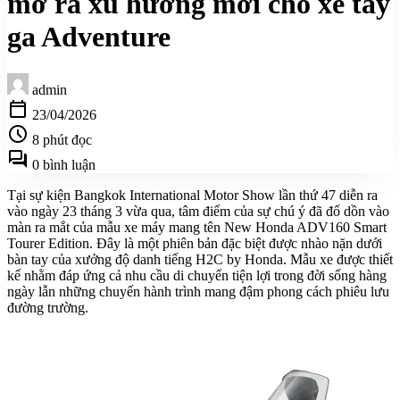
mở ra xu hướng mới cho xe tay
ga Adventure
admin
calendar_today
23/04/2026
schedule
8 phút đọc
forum
0 bình luận
Tại sự kiện Bangkok International Motor Show lần thứ 47 diễn ra
vào ngày 23 tháng 3 vừa qua, tâm điểm của sự chú ý đã đổ dồn vào
màn ra mắt của mẫu xe máy mang tên New Honda ADV160 Smart
Tourer Edition. Đây là một phiên bản đặc biệt được nhào nặn dưới
bàn tay của xưởng độ danh tiếng H2C by Honda. Mẫu xe được thiết
kế nhằm đáp ứng cả nhu cầu di chuyển tiện lợi trong đời sống hàng
ngày lẫn những chuyến hành trình mang đậm phong cách phiêu lưu
đường trường.