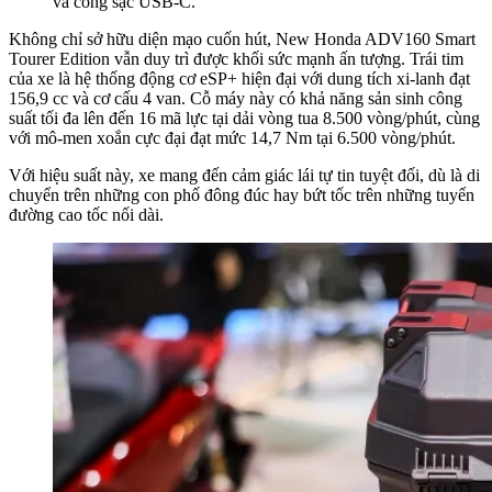
và cổng sạc USB-C.
Không chỉ sở hữu diện mạo cuốn hút, New Honda ADV160 Smart
Tourer Edition vẫn duy trì được khối sức mạnh ấn tượng. Trái tim
của xe là hệ thống động cơ eSP+ hiện đại với dung tích xi-lanh đạt
156,9 cc và cơ cấu 4 van. Cỗ máy này có khả năng sản sinh công
suất tối đa lên đến 16 mã lực tại dải vòng tua 8.500 vòng/phút, cùng
với mô-men xoắn cực đại đạt mức 14,7 Nm tại 6.500 vòng/phút.
Với hiệu suất này, xe mang đến cảm giác lái tự tin tuyệt đối, dù là di
chuyển trên những con phố đông đúc hay bứt tốc trên những tuyến
đường cao tốc nối dài.