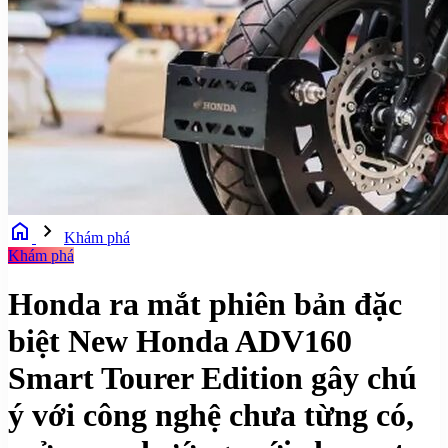
home
chevron_right
Khám phá
Khám phá
Honda ra mắt phiên bản đặc
biệt New Honda ADV160
Smart Tourer Edition gây chú
ý với công nghệ chưa từng có,