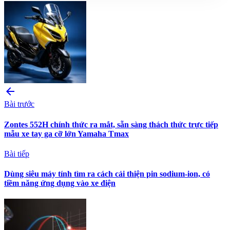
arrow_back
Bài trước
Zontes 552H chính thức ra mắt, sẵn sàng thách thức trực tiếp
mẫu xe tay ga cỡ lớn Yamaha Tmax
Bài tiếp
Dùng siêu máy tính tìm ra cách cải thiện pin sodium-ion, có
tiềm năng ứng dụng vào xe điện