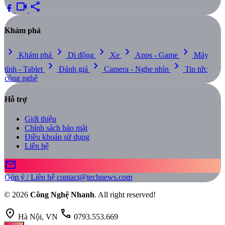
videocam
share
Khám phá
chevron_right
chevron_right
chevron_right
chevron_right
chevron_right
Khám phá
Di động
Xe
Apps - Game
Máy
chevron_right
chevron_right
chevron_right
tính - Tablet
Đánh giá
Camera - Nghe nhìn
Tin tức
công nghệ
Hỗ trợ
Giới thiệu
Chính sách bảo mật
Điều khoản sử dụng
Liên hệ
mail
Góp ý / Liên hệ
contact@technews.com
© 2026
Công Nghệ Nhanh
. All right reserved!
location_on
call
Hà Nội, VN
0793.553.669