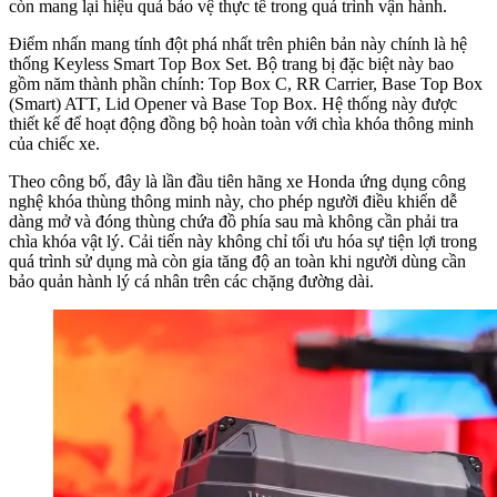
còn mang lại hiệu quả bảo vệ thực tế trong quá trình vận hành.
Điểm nhấn mang tính đột phá nhất trên phiên bản này chính là hệ
thống Keyless Smart Top Box Set. Bộ trang bị đặc biệt này bao
gồm năm thành phần chính: Top Box C, RR Carrier, Base Top Box
(Smart) ATT, Lid Opener và Base Top Box. Hệ thống này được
thiết kế để hoạt động đồng bộ hoàn toàn với chìa khóa thông minh
của chiếc xe.
Theo công bố, đây là lần đầu tiên hãng xe Honda ứng dụng công
nghệ khóa thùng thông minh này, cho phép người điều khiển dễ
dàng mở và đóng thùng chứa đồ phía sau mà không cần phải tra
chìa khóa vật lý. Cải tiến này không chỉ tối ưu hóa sự tiện lợi trong
quá trình sử dụng mà còn gia tăng độ an toàn khi người dùng cần
bảo quản hành lý cá nhân trên các chặng đường dài.