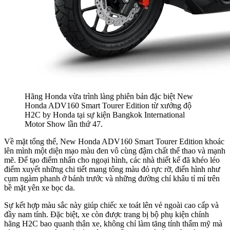
Hãng Honda vừa trình làng phiên bản đặc biệt New
Honda ADV160 Smart Tourer Edition từ xưởng độ
H2C by Honda tại sự kiện Bangkok International
Motor Show lần thứ 47.
Về mặt tổng thể, New Honda ADV160 Smart Tourer Edition khoác
lên mình một diện mạo màu đen vô cùng đậm chất thể thao và mạnh
mẽ. Để tạo điểm nhấn cho ngoại hình, các nhà thiết kế đã khéo léo
điểm xuyết những chi tiết mang tông màu đỏ rực rỡ, điển hình như
cụm ngàm phanh ở bánh trước và những đường chỉ khâu tỉ mỉ trên
bề mặt yên xe bọc da.
Sự kết hợp màu sắc này giúp chiếc xe toát lên vẻ ngoài cao cấp và
đầy nam tính. Đặc biệt, xe còn được trang bị bộ phụ kiện chính
hãng H2C bao quanh thân xe, không chỉ làm tăng tính thẩm mỹ mà