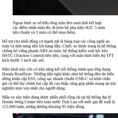
Ngoại hình xe sở hữu tông màu đen nam tính kết hợp
các điểm nhấn màu đỏ, đi kèm bộ phụ kiện H2C 5 món
tiêu chuẩn và 3 món có thể mua thêm.
Hỗ trợ cho khối động cơ mạnh mẽ là hàng loạt các công nghệ an
toàn và tính năng tiện ích hàng đầu. Chiếc xe được trang bị hệ thống
chống bó cứng phanh ABS an toàn, hệ thống kiểm soát lực kéo
HSTC (Traction Control) tiên tiến, cùng với màn hình hiển thị TFT
kích thước 5 inch sắc nét.
Màn hình này còn có khả năng kết nối thông minh qua ứng dụng
Honda RoadSync. Những tiện nghi khác như hệ thống đèn tín hiệu
dừng khẩn cấp ESS, cổng sạc nhanh chuẩn USB-C và kính chắn
gió có thể tùy chỉnh hai cấp độ cao thấp cũng góp phần mang lại trải
nghiệm trọn vẹn nhất cho người dùng.
Mẫu xe này hiện đang được phân phối rộng rãi tại hệ thống đại lý
Honda Wing Center trên toàn nước Thái Lan với mức giá đề xuất là
115.900 baht, tương đương khoảng 95 triệu đồng.