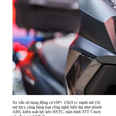
Xe vẫn sử dụng động cơ eSP+ 156,9 cc mạnh mẽ (16
mã lực), cùng hàng loạt công nghệ hiện đại như phanh
ABS, kiểm soát lực kéo HSTC, màn hình TFT 5 inch