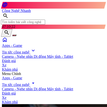
language
Công Nghệ Nhanh
search
07:10:23
search
home
Apps - Game
expand_more
Tin tức công nghệ
Camera - Nghe nhìn
Di động
Máy tính - Tablet
Đánh giá
Xe
Khám phá
search
Menu Chính
Apps - Game
arrow_drop_down
Tin tức công nghệ
Camera - Nghe nhìn
Di động
Máy tính - Tablet
Đánh giá
Xe
Khám phá