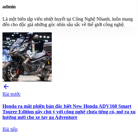
admin
Là một biên tập viên nhiệt huyết tại Công Nghệ Nhanh, luôn mang
đến cho độc giả những góc nhìn sâu sắc về thế giới công nghệ.
arrow_back
Bài trước
Honda ra mắt phiên bản đặc biệt New Honda ADV160 Smart
Tourer Edition gây chú ý với công nghệ chưa từng có, mở ra xu
hướng mới cho xe tay ga Adventure
Bài tiếp