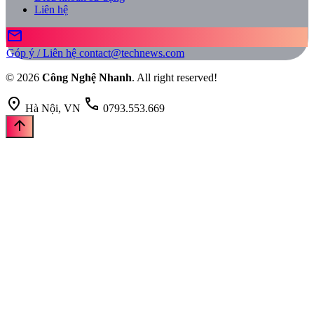
Liên hệ
mail
Góp ý / Liên hệ
contact@technews.com
© 2026
Công Nghệ Nhanh
. All right reserved!
location_on
call
Hà Nội, VN
0793.553.669
arrow_upward