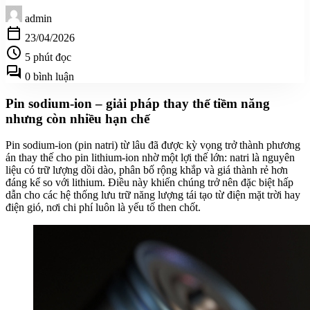
admin
calendar_today
23/04/2026
schedule
5 phút đọc
forum
0 bình luận
Pin sodium-ion – giải pháp thay thế tiềm năng
nhưng còn nhiều hạn chế
Pin sodium-ion (pin natri) từ lâu đã được kỳ vọng trở thành phương
án thay thế cho pin lithium-ion nhờ một lợi thế lớn: natri là nguyên
liệu có trữ lượng dồi dào, phân bố rộng khắp và giá thành rẻ hơn
đáng kể so với lithium. Điều này khiến chúng trở nên đặc biệt hấp
dẫn cho các hệ thống lưu trữ năng lượng tái tạo từ điện mặt trời hay
điện gió, nơi chi phí luôn là yếu tố then chốt.