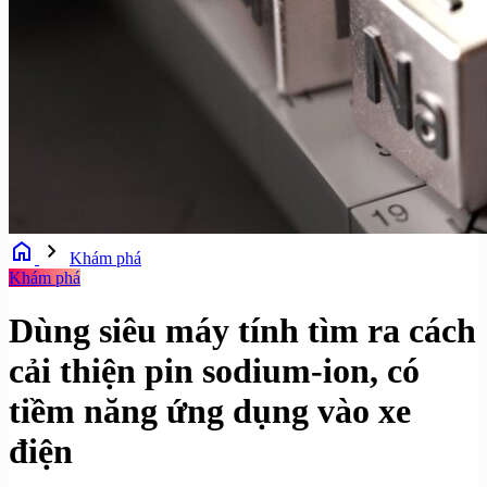
home
chevron_right
Khám phá
Khám phá
Dùng siêu máy tính tìm ra cách
cải thiện pin sodium-ion, có
tiềm năng ứng dụng vào xe
điện