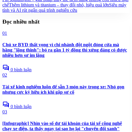
chế
Thêm lithium và titanium – thay đổi nhỏ, hiệu quả lớn
Siêu máy
tính và AI rút ngắn quá trình nghiên cứu
Đọc nhiều nhất
01
Chủ xe BYD thất vọng vì chi nhánh đột ngột đóng cửa mà
hãng "lặng thinh": bỏ ra gần 1 tỷ đồng thì xứng đáng có được
nhiều hơn sự im lặng
forum
0 bình luận
02
Tài xế kinh nghiệm luôn để sẵn 3 món này trong xe: Nhỏ gọn
nhưng cực kỳ hữu ích khi gặp sự cố
forum
0 bình luận
03
[Infographic] Nhìn vào số dư tài khoản của tài xế công nghệ
chạy xe điện, ta thấy ngay tại sao họ lại "chuyển đổi xanh"