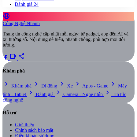
Đánh giá
24
language
Công Nghệ Nhanh
Trang tin công nghệ cập nhật mỗi ngày: từ gadget, app đến AI và
xu hướng số. Nội dung dễ hiểu, nhanh chóng, phù hợp mọi đối
tượng.
videocam
share
Khám phá
chevron_right
chevron_right
chevron_right
chevron_right
chevron_right
Khám phá
Di động
Xe
Apps - Game
Máy
chevron_right
chevron_right
chevron_right
tính - Tablet
Đánh giá
Camera - Nghe nhìn
Tin tức
công nghệ
Hỗ trợ
Giới thiệu
Chính sách bảo mật
Điều khoản sử dụng