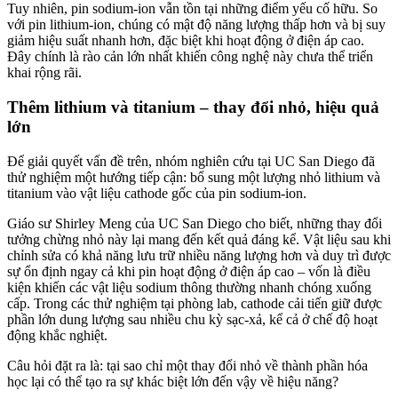
Tuy nhiên, pin sodium-ion vẫn tồn tại những điểm yếu cố hữu. So
với pin lithium-ion, chúng có mật độ năng lượng thấp hơn và bị suy
giảm hiệu suất nhanh hơn, đặc biệt khi hoạt động ở điện áp cao.
Đây chính là rào cản lớn nhất khiến công nghệ này chưa thể triển
khai rộng rãi.
Thêm lithium và titanium – thay đổi nhỏ, hiệu quả
lớn
Để giải quyết vấn đề trên, nhóm nghiên cứu tại UC San Diego đã
thử nghiệm một hướng tiếp cận: bổ sung một lượng nhỏ lithium và
titanium vào vật liệu cathode gốc của pin sodium-ion.
Giáo sư Shirley Meng của UC San Diego cho biết, những thay đổi
tưởng chừng nhỏ này lại mang đến kết quả đáng kể. Vật liệu sau khi
chỉnh sửa có khả năng lưu trữ nhiều năng lượng hơn và duy trì được
sự ổn định ngay cả khi pin hoạt động ở điện áp cao – vốn là điều
kiện khiến các vật liệu sodium thông thường nhanh chóng xuống
cấp. Trong các thử nghiệm tại phòng lab, cathode cải tiến giữ được
phần lớn dung lượng sau nhiều chu kỳ sạc-xả, kể cả ở chế độ hoạt
động khắc nghiệt.
Câu hỏi đặt ra là: tại sao chỉ một thay đổi nhỏ về thành phần hóa
học lại có thể tạo ra sự khác biệt lớn đến vậy về hiệu năng?