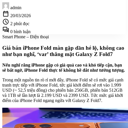
admin
calendar_today
20/03/2026
schedule
2 phút đọc
forum
0 bình luận
Smart Phone – Điện thoại
Giá bán iPhone Fold màn gập dần hé lộ, không cao
như bạn nghĩ, ‘var’ thẳng mặt Galaxy Z Fold7
Nếu nghĩ rằng iPhone gập có giá quá cao và khó tiếp cận, bạn
sẽ bất ngờ, iPhone Fold thực tế không hề đắt như tưởng tượng.
Trong một nguồn tin rò rỉ mới đây, iPhone Fold sẽ có mức giá cạnh
tranh trực tiếp với iPhone Fold, tức giá khởi điểm sẽ rơi vào 1.999
USD (~ 52,5 triệu đồng) cho phiên bản 256GB, phiên bản 512GB
và 1TB sẽ lần lượt là 2.199 USD và 2399 USD. Tức mức giá khởi
điểm của iPhone Fold ngang ngửa với Galaxy Z Fold7.