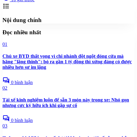
format_list_bulleted
Nội dung chính
Đọc nhiều nhất
01
Chủ xe BYD thất vọng vì chi nhánh đột ngột đóng cửa mà
hãng "lặng thinh": bỏ ra gần 1 tỷ đồng thì xứng đáng có được
nhiều hơn sự im lặng
forum
0 bình luận
02
Tài xế kinh nghiệm luôn để sẵn 3 món này trong xe: Nhỏ gọn
nhưng cực kỳ hữu ích khi gặp sự cố
forum
0 bình luận
03