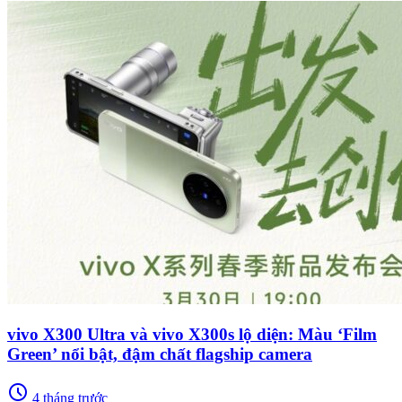
vivo X300 Ultra và vivo X300s lộ diện: Màu ‘Film
Green’ nổi bật, đậm chất flagship camera
schedule
4 tháng trước