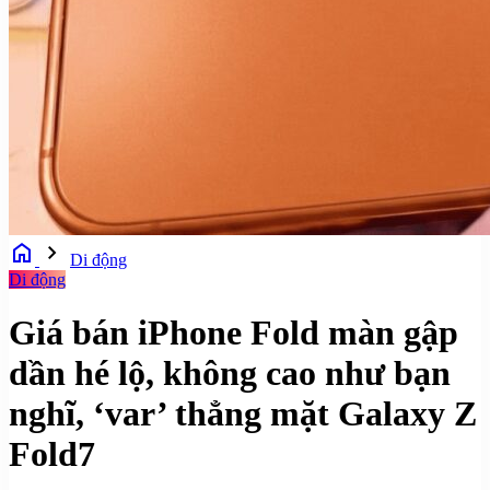
home
chevron_right
Di động
Di động
Giá bán iPhone Fold màn gập
dần hé lộ, không cao như bạn
nghĩ, ‘var’ thẳng mặt Galaxy Z
Fold7