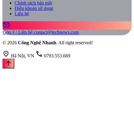
Chính sách bảo mật
Điều khoản sử dụng
Liên hệ
mail
Góp ý / Liên hệ
contact@technews.com
© 2026
Công Nghệ Nhanh
. All right reserved!
location_on
call
Hà Nội, VN
0793.553.669
arrow_upward