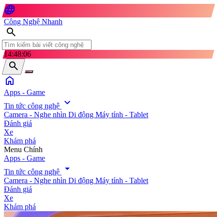
language
Công Nghệ Nhanh
search
14:48:07
search
home
Apps - Game
expand_more
Tin tức công nghệ
Camera - Nghe nhìn
Di động
Máy tính - Tablet
Đánh giá
Xe
Khám phá
search
Menu Chính
Apps - Game
arrow_drop_down
Tin tức công nghệ
Camera - Nghe nhìn
Di động
Máy tính - Tablet
Đánh giá
Xe
Khám phá