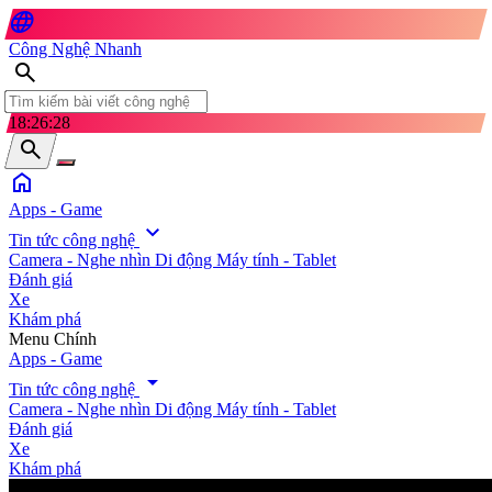
language
Công Nghệ Nhanh
search
18:26:29
search
home
Apps - Game
expand_more
Tin tức công nghệ
Camera - Nghe nhìn
Di động
Máy tính - Tablet
Đánh giá
Xe
Khám phá
search
Menu Chính
Apps - Game
arrow_drop_down
Tin tức công nghệ
Camera - Nghe nhìn
Di động
Máy tính - Tablet
Đánh giá
Xe
Khám phá