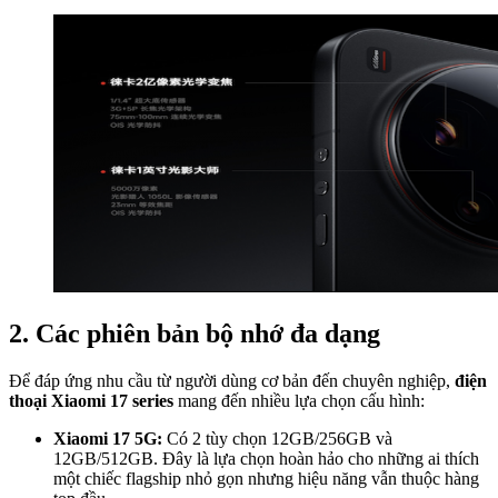
2. Các phiên bản bộ nhớ đa dạng
Để đáp ứng nhu cầu từ người dùng cơ bản đến chuyên nghiệp,
điện
thoại Xiaomi 17 series
mang đến nhiều lựa chọn cấu hình:
Xiaomi 17 5G:
Có 2 tùy chọn 12GB/256GB và
12GB/512GB. Đây là lựa chọn hoàn hảo cho những ai thích
một chiếc flagship nhỏ gọn nhưng hiệu năng vẫn thuộc hàng