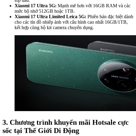
top đầu.
Xiaomi 17 Ultra 5G:
Mạnh mẽ hơn với 16GB RAM và các
mức bộ nhớ 512GB hoặc 1TB.
Xiaomi 17 Ultra Limited Leica 5G:
Phiên bản đặc biệt dành
cho các tín đồ nhiếp ảnh với cấu hình cao nhất 16GB/1TB,
kết hợp cùng bộ kit camera chuyên dụng.
3. Chương trình khuyến mãi Hotsale cực
sốc tại Thế Giới Di Động