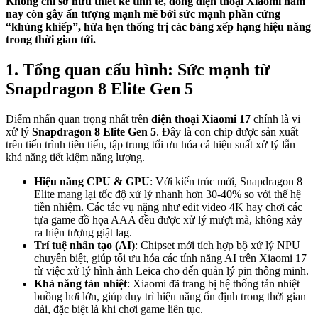
Không chỉ sở hữu thiết kế tinh tế, dòng điện thoại Xiaomi năm
nay còn gây ấn tượng mạnh mẽ bởi sức mạnh phần cứng
“khủng khiếp”, hứa hẹn thống trị các bảng xếp hạng hiệu năng
trong thời gian tới.
1. Tổng quan cấu hình: Sức mạnh từ
Snapdragon 8 Elite Gen 5
Điểm nhấn quan trọng nhất trên
điện thoại Xiaomi 17
chính là vi
xử lý
Snapdragon 8 Elite Gen 5
. Đây là con chip được sản xuất
trên tiến trình tiên tiến, tập trung tối ưu hóa cả hiệu suất xử lý lẫn
khả năng tiết kiệm năng lượng.
Hiệu năng CPU & GPU
: Với kiến trúc mới, Snapdragon 8
Elite mang lại tốc độ xử lý nhanh hơn 30-40% so với thế hệ
tiền nhiệm. Các tác vụ nặng như edit video 4K hay chơi các
tựa game đồ họa AAA đều được xử lý mượt mà, không xảy
ra hiện tượng giật lag.
Trí tuệ nhân tạo (AI)
: Chipset mới tích hợp bộ xử lý NPU
chuyên biệt, giúp tối ưu hóa các tính năng AI trên Xiaomi 17
từ việc xử lý hình ảnh Leica cho đến quản lý pin thông minh.
Khả năng tản nhiệt
: Xiaomi đã trang bị hệ thống tản nhiệt
buồng hơi lớn, giúp duy trì hiệu năng ổn định trong thời gian
dài, đặc biệt là khi chơi game liên tục.