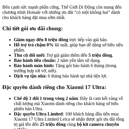
Bên cạnh sức mạnh phần cứng, Thế Giới Di Động còn mang đến
chương trình Hotsale với những ưu đãi “có một không hai” dành
cho khách hàng đặt mua sớm nhất.
Chi tiết gói ưu đãi chung:
Giảm ngay đến 8 triệu đồng
trực tiếp vào giá bán.
Hỗ trợ trả chậm 0%
lãi suất, giúp bạn dễ dàng sở hữu siêu
phẩm.
Thu cũ đổi mới:
Trợ giá giảm thêm đến
5 triệu đồng
.
Bảo hành tiêu chuẩn:
2 năm yên tâm sử dụng.
Bảo hành màn hình:
Tặng gói bảo hành 6 tháng (trong
trường hợp rơi vỡ, nứt).
Dịch vụ tận nhà:
6 tháng bảo hành tại nhà tiện lợi.
Đặc quyền dành riêng cho Xiaomi 17 Ultra:
Chế độ 1 đổi 1 trong vòng 2 năm
: Đây là cam kết vàng về
chất lượng mà Xiaomi dành riêng cho khách hàng sở hữu
phiên bản Ultra.
Đặc quyền Ultra Limited
: 100 khách hàng đầu tiên mua
Xiaomi 17 Ultra Limited Leica sẽ nhận được gói ưu đãi tổng
trị giá lên đến
25 triệu đồng
cùng
bộ kit camera chuyên