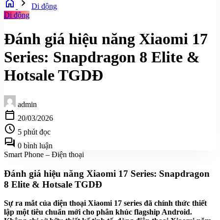
home
chevron_right
Di động
Di động
Đánh giá hiệu năng Xiaomi 17
Series: Snapdragon 8 Elite &
Hotsale TGDĐ
admin
calendar_today
20/03/2026
schedule
5 phút đọc
forum
0 bình luận
Smart Phone – Điện thoại
Đánh giá hiệu năng Xiaomi 17 Series: Snapdragon
8 Elite & Hotsale TGDĐ
Sự ra mắt của điện thoại Xiaomi 17 series đã chính thức thiết
lập một tiêu chuẩn mới cho phân khúc flagship Android.