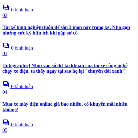
forum
0 bình luận
02
Tài xế kinh nghiệm luôn để sẵn 3 món này trong xe: Nhỏ gọn
nhưng cực kỳ hữu ích khi gặp sự cố
forum
0 bình luận
03
[Infographic] Nhìn vào số dư tài khoản của tài xế công nghệ
chạy xe điện, ta thấy ngay tại sao họ lại "chuyển đổi xanh"
forum
0 bình luận
04
Mua xe máy điện online giá bao nhiêu, có khuyến mãi nhiều
không?
forum
0 bình luận
05