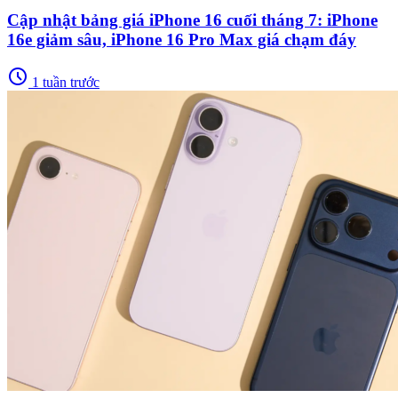
Cập nhật bảng giá iPhone 16 cuối tháng 7: iPhone
16e giảm sâu, iPhone 16 Pro Max giá chạm đáy
schedule
1 tuần trước