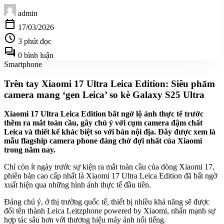
admin
calendar_today
17/03/2026
schedule
3 phút đọc
forum
0 bình luận
Smartphone
Trên tay Xiaomi 17 Ultra Leica Edition: Siêu phẩm
camera mang ‘gen Leica’ so kè Galaxy S25 Ultra
Xiaomi 17 Ultra Leica Edition bất ngờ lộ ảnh thực tế trước
thềm ra mắt toàn cầu, gây chú ý với cụm camera đậm chất
Leica và thiết kế khác biệt so với bản nội địa. Đây được xem là
mẫu flagship camera phone đáng chờ đợi nhất của Xiaomi
trong năm nay.
Chỉ còn ít ngày trước sự kiện ra mắt toàn cầu của dòng Xiaomi 17,
phiên bản cao cấp nhất là Xiaomi 17 Ultra Leica Edition đã bất ngờ
xuất hiện qua những hình ảnh thực tế đầu tiên.
Đáng chú ý, ở thị trường quốc tế, thiết bị nhiều khả năng sẽ được
đổi tên thành Leica Leitzphone powered by Xiaomi, nhấn mạnh sự
hợp tác sâu hơn với thương hiệu máy ảnh nổi tiếng.