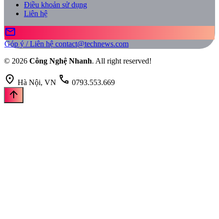
Điều khoản sử dụng
Liên hệ
mail
Góp ý / Liên hệ
contact@technews.com
© 2026
Công Nghệ Nhanh
. All right reserved!
location_on
call
Hà Nội, VN
0793.553.669
arrow_upward