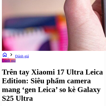
home
chevron_right
Đánh giá
Đánh giá
Trên tay Xiaomi 17 Ultra Leica
Edition: Siêu phẩm camera
mang ‘gen Leica’ so kè Galaxy
S25 Ultra