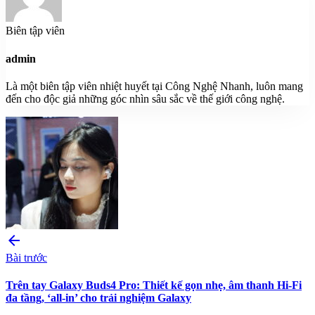
Biên tập viên
admin
Là một biên tập viên nhiệt huyết tại Công Nghệ Nhanh, luôn mang
đến cho độc giả những góc nhìn sâu sắc về thế giới công nghệ.
arrow_back
Bài trước
Trên tay Galaxy Buds4 Pro: Thiết kế gọn nhẹ, âm thanh Hi-Fi
đa tầng, ‘all-in’ cho trải nghiệm Galaxy