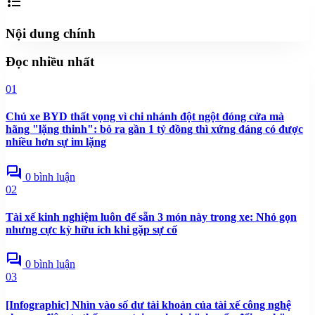
format_list_bulleted
Nội dung chính
Đọc nhiều nhất
01
Chủ xe BYD thất vọng vì chi nhánh đột ngột đóng cửa mà
hãng "lặng thinh": bỏ ra gần 1 tỷ đồng thì xứng đáng có được
nhiều hơn sự im lặng
forum
0 bình luận
02
Tài xế kinh nghiệm luôn để sẵn 3 món này trong xe: Nhỏ gọn
nhưng cực kỳ hữu ích khi gặp sự cố
forum
0 bình luận
03
[Infographic] Nhìn vào số dư tài khoản của tài xế công nghệ