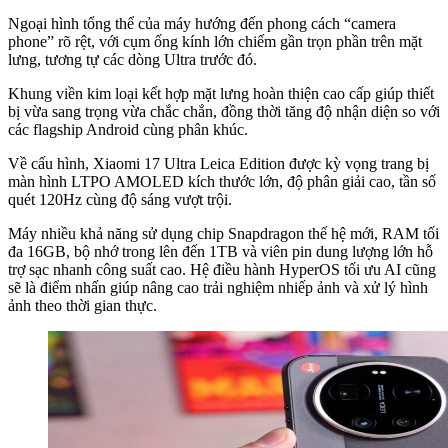
Ngoại hình tổng thể của máy hướng đến phong cách “camera
phone” rõ rệt, với cụm ống kính lớn chiếm gần trọn phần trên mặt
lưng, tương tự các dòng Ultra trước đó.
Khung viền kim loại kết hợp mặt lưng hoàn thiện cao cấp giúp thiết
bị vừa sang trọng vừa chắc chắn, đồng thời tăng độ nhận diện so với
các flagship Android cùng phân khúc.
Về cấu hình, Xiaomi 17 Ultra Leica Edition được kỳ vọng trang bị
màn hình LTPO AMOLED kích thước lớn, độ phân giải cao, tần số
quét 120Hz cùng độ sáng vượt trội.
Máy nhiều khả năng sử dụng chip Snapdragon thế hệ mới, RAM tối
đa 16GB, bộ nhớ trong lên đến 1TB và viên pin dung lượng lớn hỗ
trợ sạc nhanh công suất cao. Hệ điều hành HyperOS tối ưu AI cũng
sẽ là điểm nhấn giúp nâng cao trải nghiệm nhiếp ảnh và xử lý hình
ảnh theo thời gian thực.