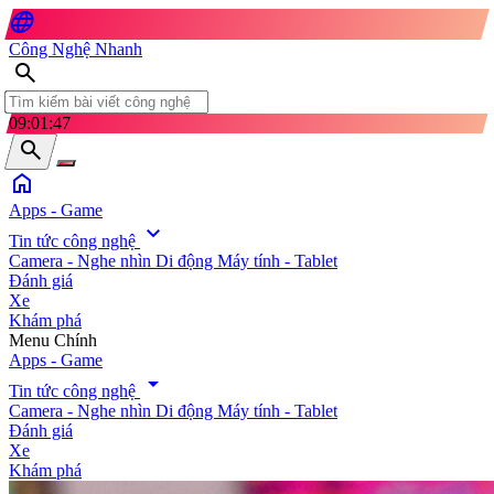
language
Công Nghệ Nhanh
search
09:01:48
search
home
Apps - Game
expand_more
Tin tức công nghệ
Camera - Nghe nhìn
Di động
Máy tính - Tablet
Đánh giá
Xe
Khám phá
search
Menu Chính
Apps - Game
arrow_drop_down
Tin tức công nghệ
Camera - Nghe nhìn
Di động
Máy tính - Tablet
Đánh giá
Xe
Khám phá