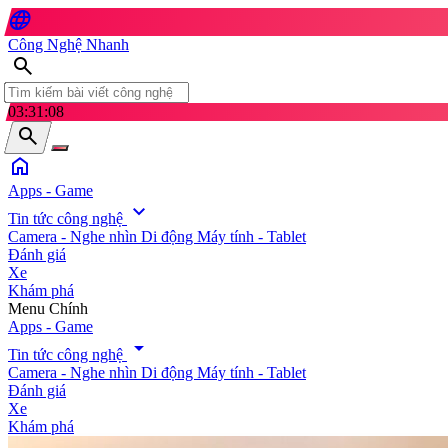
language
Công Nghệ Nhanh
search
03:31:10
search
home
Apps - Game
expand_more
Tin tức công nghệ
Camera - Nghe nhìn
Di động
Máy tính - Tablet
Đánh giá
Xe
Khám phá
search
Menu Chính
Apps - Game
arrow_drop_down
Tin tức công nghệ
Camera - Nghe nhìn
Di động
Máy tính - Tablet
Đánh giá
Xe
Khám phá