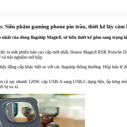
 Siêu phẩm gaming phone pin trâu, thiết kế lấy cảm 
 nhất của dòng flagship Magic8, sở hữu thiết kế gốm sang trọng
g việc ra mắt phiên bản cao cấp mới nhất, Honor Magic8 RSR Porsche 
ế và trải nghiệm mở hộp.
 đẳng cấp khác biệt so với các flagship thông thường. Hộp bán lẻ đượ
gồm củ sạc nhanh 120W, cáp USB-A sang USB-C dạng bện, ốp lưng mỏn
t bị xa xỉ.