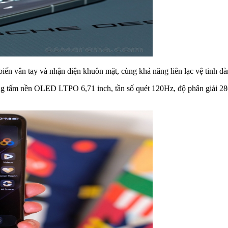
iến vân tay và nhận diện khuôn mặt, cùng khả năng liên lạc vệ tinh d
tấm nền OLED LTPO 6,71 inch, tần số quét 120Hz, độ phân giải 2808 x 