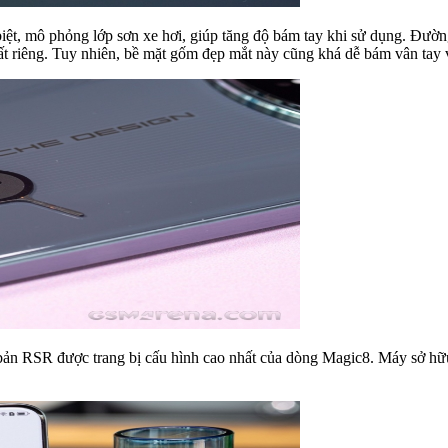
biệt, mô phỏng lớp sơn xe hơi, giúp tăng độ bám tay khi sử dụng. Đư
ất riêng. Tuy nhiên, bề mặt gốm đẹp mắt này cũng khá dễ bám vân tay 
iên bản RSR được trang bị cấu hình cao nhất của dòng Magic8. Máy 