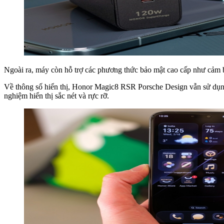
Ngoài ra, máy còn hỗ trợ các phương thức bảo mật cao cấp như cảm b
Về thông số hiển thị, Honor Magic8 RSR Porsche Design vẫn sử dụng 
nghiệm hiển thị sắc nét và rực rỡ.