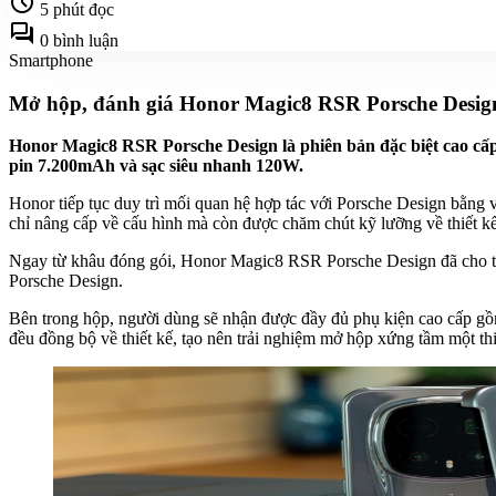
schedule
5 phút đọc
forum
0 bình luận
Smartphone
Mở hộp, đánh giá Honor Magic8 RSR Porsche Design:
Honor Magic8 RSR Porsche Design là phiên bản đặc biệt cao cấp
pin 7.200mAh và sạc siêu nhanh 120W.
Honor tiếp tục duy trì mối quan hệ hợp tác với Porsche Design bằn
chỉ nâng cấp về cấu hình mà còn được chăm chút kỹ lưỡng về thiết k
Ngay từ khâu đóng gói, Honor Magic8 RSR Porsche Design đã cho thấy
Porsche Design.
Bên trong hộp, người dùng sẽ nhận được đầy đủ phụ kiện cao cấp 
đều đồng bộ về thiết kế, tạo nên trải nghiệm mở hộp xứng tầm một thiế