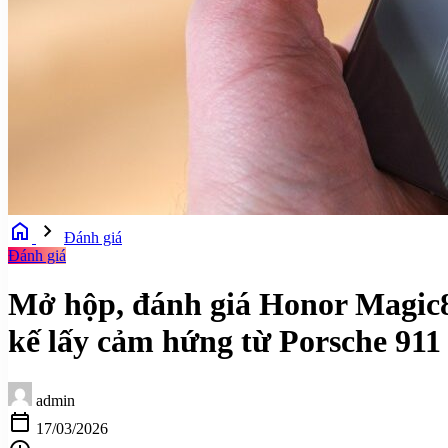
home
chevron_right
Đánh giá
Đánh giá
Mở hộp, đánh giá Honor Magic8
kế lấy cảm hứng từ Porsche 911
admin
calendar_today
17/03/2026