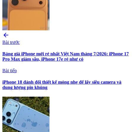
arrow_back
Bài trước
Bảng giá iPhone mới rẻ nhất Việt Nam tháng 7/2026: iPhone 17
Pro Max giảm sâu, iPhone 17e rẻ như cỏ
Bài tiếp
iPhone 18 đánh đổi thiết kế mỏng nhẹ để lấy siêu camera và
dung lượng pin khủng