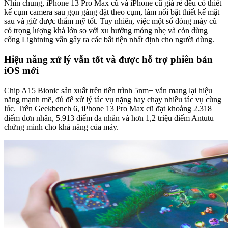
Nhìn chung, iPhone 13 Pro Max cũ và iPhone cũ giá rẻ đều có thiết
kế cụm camera sau gọn gàng đặt theo cụm, làm nổi bật thiết kế mặt
sau và giữ được thẩm mỹ tốt. Tuy nhiên, việc một số dòng máy cũ
có trọng lượng khá lớn so với xu hướng mỏng nhẹ và còn dùng
cổng Lightning vẫn gây ra các bất tiện nhất định cho người dùng.
Hiệu năng xử lý vẫn tốt và được hỗ trợ phiên bản
iOS mới
Chip A15 Bionic sản xuất trên tiến trình 5nm+ vẫn mang lại hiệu
năng mạnh mẽ, đủ để xử lý tác vụ nặng hay chạy nhiều tác vụ cùng
lúc. Trên Geekbench 6, iPhone 13 Pro Max cũ đạt khoảng 2.318
điểm đơn nhân, 5.913 điểm đa nhân và hơn 1,2 triệu điểm Antutu
chứng minh cho khả năng của máy.