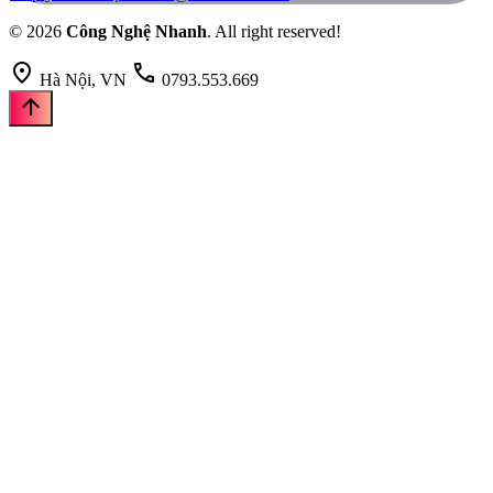
© 2026
Công Nghệ Nhanh
. All right reserved!
location_on
call
Hà Nội, VN
0793.553.669
arrow_upward