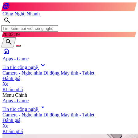
language
Công Nghệ Nhanh
search
20:02:41
search
home
Apps - Game
expand_more
Tin tức công nghệ
Camera - Nghe nhìn
Di động
Máy tính - Tablet
Đánh giá
Xe
Khám phá
search
Menu Chính
Apps - Game
arrow_drop_down
Tin tức công nghệ
Camera - Nghe nhìn
Di động
Máy tính - Tablet
Đánh giá
Xe
Khám phá