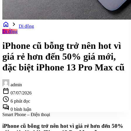
home
chevron_right
Di động
Di động
iPhone cũ bỗng trở nên hot vì
giá rẻ hơn đến 50% giá mới,
đặc biệt iPhone 13 Pro Max cũ
admin
calendar_today
07/07/2026
schedule
6 phút đọc
forum
0 bình luận
Smart Phone – Điện thoại
iPhone cũ bỗng trở nên hot vì giá rẻ hơn đến 50%