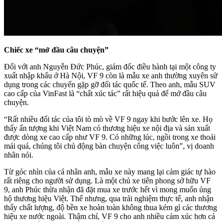
Chiếc xe “mở đầu câu chuyện”
Đối với anh Nguyễn Đức Phúc, giám đốc điều hành tại một công ty
xuất nhập khẩu ở Hà Nội, VF 9 còn là mẫu xe anh thường xuyên sử
dụng trong các chuyến gặp gỡ đối tác quốc tế. Theo anh, mẫu SUV
cao cấp của VinFast là “chất xúc tác” rất hiệu quả để mở đầu câu
chuyện.
“Rất nhiều đối tác của tôi tò mò về VF 9 ngay khi bước lên xe. Họ
thấy ấn tượng khi Việt Nam có thương hiệu xe nội địa và sản xuất
được dòng xe cao cấp như VF 9. Có những lúc, ngồi trong xe thoải
mái quá, chúng tôi chủ động bàn chuyện công việc luôn”, vị doanh
nhân nói.
Từ góc nhìn của cá nhân anh, mẫu xe này mang lại cảm giác tự hào
rất riêng cho người sử dụng. Là một chủ xe tiên phong sở hữu VF
9, anh Phúc thừa nhận đã đặt mua xe trước hết vì mong muốn ủng
hộ thương hiệu Việt. Thế nhưng, qua trải nghiệm thực tế, anh nhận
thấy chất lượng, độ bền xe hoàn toàn không thua kém gì các thương
hiệu xe nước ngoài. Thậm chí, VF 9 cho anh nhiều cảm xúc hơn cả