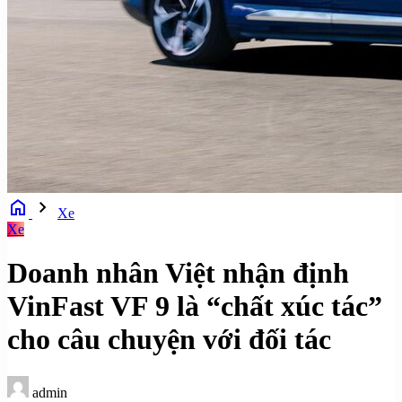
home
chevron_right
Xe
Xe
Doanh nhân Việt nhận định
VinFast VF 9 là “chất xúc tác”
cho câu chuyện với đối tác
admin