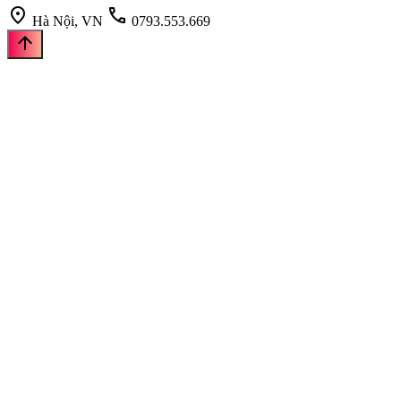
location_on
call
Hà Nội, VN
0793.553.669
arrow_upward