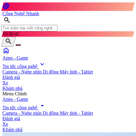
language
Công Nghệ Nhanh
search
10:30:44
search
home
Apps - Game
expand_more
Tin tức công nghệ
Camera - Nghe nhìn
Di động
Máy tính - Tablet
Đánh giá
Xe
Khám phá
search
Menu Chính
Apps - Game
arrow_drop_down
Tin tức công nghệ
Camera - Nghe nhìn
Di động
Máy tính - Tablet
Đánh giá
Xe
Khám phá