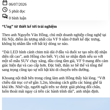
calendar_today
06/07/2026
schedule
5 phút đọc
forum
0 bình luận
“Ưng” từ thiết kế tới trải nghiệm
Theo anh Nguyễn Văn Hồng, chủ một doanh nghiệp công nghệ tại
Hà Nội, điểm ấn tượng nhất của VF 9 nằm ở thiết kế đặc trưng,
không bị nhầm lẫn với bất kỳ dòng xe nào.
“Dải LED hình cánh chim trải dài ở đầu và đuôi xe tạo nên độ nhận
diện rất cao”, anh Hồng cho biết. Vị chủ xe nhận định nếu so với
một số mẫu SUV chạy xăng, dầu cùng tầm giá, VF 9 mang đến cảm
giác hiện đại và cao cấp hơn. Đặc biệt, thân xe bề thế và tổng thể
sang trọng cũng tạo sự nổi bật khi di chuyển trên đường.
Khoang nội thất bên trong cũng làm anh Hồng thấy hài lòng. “Với
chiều dài trục cơ sở gần 3,2m, khoảng cách giữa các hàng ghế là
khá lớn. Nhờ vậy, người ngồi trên xe được giải phóng đôi chân,
luôn thoải mái ngay cả trên các hành trình dài”, anh nhận định.