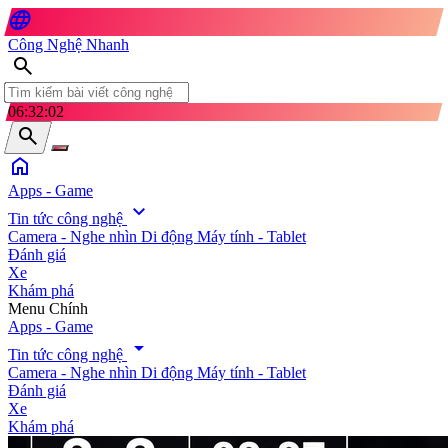
language
Công Nghệ Nhanh
search
06:32:05
search
home
Apps - Game
expand_more
Tin tức công nghệ
Camera - Nghe nhìn
Di động
Máy tính - Tablet
Đánh giá
Xe
Khám phá
search
Menu Chính
Apps - Game
arrow_drop_down
Tin tức công nghệ
Camera - Nghe nhìn
Di động
Máy tính - Tablet
Đánh giá
Xe
Khám phá