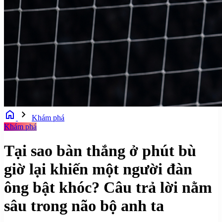
home
chevron_right
Khám phá
Khám phá
Tại sao bàn thắng ở phút bù
giờ lại khiến một người đàn
ông bật khóc? Câu trả lời nằm
sâu trong não bộ anh ta