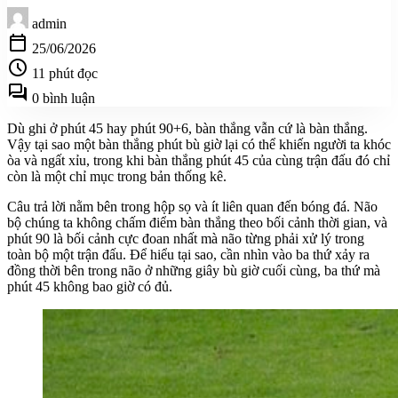
admin
calendar_today
25/06/2026
schedule
11 phút đọc
forum
0 bình luận
Dù ghi ở phút 45 hay phút 90+6, bàn thắng vẫn cứ là bàn thắng.
Vậy tại sao một bàn thắng phút bù giờ lại có thể khiến người ta khóc
òa và ngất xỉu, trong khi bàn thắng phút 45 của cùng trận đấu đó chỉ
còn là một chỉ mục trong bản thống kê.
Câu trả lời nằm bên trong hộp sọ và ít liên quan đến bóng đá. Não
bộ chúng ta không chấm điểm bàn thắng theo bối cảnh thời gian, và
phút 90 là bối cảnh cực đoan nhất mà não từng phải xử lý trong
toàn bộ một trận đấu. Để hiểu tại sao, cần nhìn vào ba thứ xảy ra
đồng thời bên trong não ở những giây bù giờ cuối cùng, ba thứ mà
phút 45 không bao giờ có đủ.