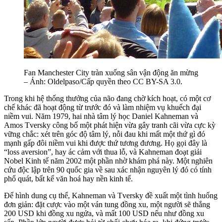
Fan Manchester City tràn xuống sân vận động ăn mừng
– Ảnh: Oldelpaso/Cấp quyền theo CC BY-SA 3.0.
Trong khi hệ thống thưởng của não đang chờ kích hoạt, có một cơ
chế khác đã hoạt động từ trước đó và làm nhiệm vụ khuếch đại
niềm vui. Năm 1979, hai nhà tâm lý học Daniel Kahneman và
Amos Tversky công bố một phát hiện vừa gây tranh cãi vừa cực kỳ
vững chắc: xét trên góc độ tâm lý, nỗi đau khi mất một thứ gì đó
mạnh gấp đôi niềm vui khi được thứ tương đương. Họ gọi đây là
“loss aversion”, hay ác cảm với thua lỗ, và Kahneman đoạt giải
Nobel Kinh tế năm 2002 một phần nhờ khám phá này. Một nghiên
cứu độc lập trên 90 quốc gia về sau xác nhận nguyên lý đó có tính
phổ quát, bất kể văn hoá hay nền kinh tế.
Để hình dung cụ thể, Kahneman và Tversky đề xuất một tình huống
đơn giản: đặt cược vào một ván tung đồng xu, một người sẽ thắng
200 USD khi đồng xu ngửa, và mất 100 USD nếu như đồng xu