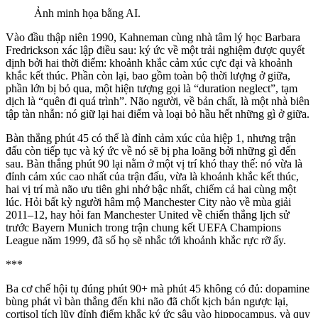
Ảnh minh họa bằng AI.
Vào đầu thập niên 1990, Kahneman cùng nhà tâm lý học Barbara
Fredrickson xác lập điều sau: ký ức về một trải nghiệm được quyết
định bởi hai thời điểm: khoảnh khắc cảm xúc cực đại và khoảnh
khắc kết thúc. Phần còn lại, bao gồm toàn bộ thời lượng ở giữa,
phần lớn bị bỏ qua, một hiện tượng gọi là “duration neglect”, tạm
dịch là “quên đi quá trình”. Não người, về bản chất, là một nhà biên
tập tàn nhẫn: nó giữ lại hai điểm và loại bỏ hầu hết những gì ở giữa.
Bàn thắng phút 45 có thể là đỉnh cảm xúc của hiệp 1, nhưng trận
đấu còn tiếp tục và ký ức về nó sẽ bị pha loãng bởi những gì đến
sau. Bàn thắng phút 90 lại nằm ở một vị trí khó thay thế: nó vừa là
đỉnh cảm xúc cao nhất của trận đấu, vừa là khoảnh khắc kết thúc,
hai vị trí mà não ưu tiên ghi nhớ bậc nhất, chiếm cả hai cùng một
lúc. Hỏi bất kỳ người hâm mộ Manchester City nào về mùa giải
2011–12, hay hỏi fan Manchester United về chiến thắng lịch sử
trước Bayern Munich trong trận chung kết UEFA Champions
League năm 1999, đã số họ sẽ nhắc tới khoảnh khắc rực rỡ ấy.
***
Ba cơ chế hội tụ đúng phút 90+ mà phút 45 không có đủ: dopamine
bùng phát vì bàn thắng đến khi não đã chốt kịch bản ngược lại,
cortisol tích lũy đỉnh điểm khắc ký ức sâu vào hippocampus, và quy