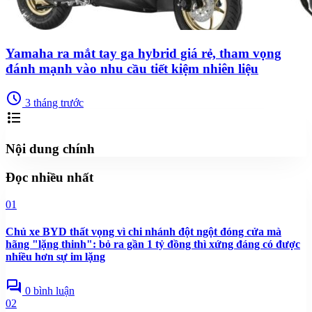
Yamaha ra mắt tay ga hybrid giá rẻ, tham vọng
đánh mạnh vào nhu cầu tiết kiệm nhiên liệu
schedule
3 tháng trước
format_list_bulleted
Nội dung chính
Đọc nhiều nhất
01
Chủ xe BYD thất vọng vì chi nhánh đột ngột đóng cửa mà
hãng "lặng thinh": bỏ ra gần 1 tỷ đồng thì xứng đáng có được
nhiều hơn sự im lặng
forum
0 bình luận
02