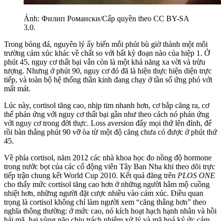
Ảnh: Филип Романски/Cấp quyền theo CC BY-SA
3.0.
Trong bóng đá, nguyên lý ấy biến mỗi phút bù giờ thành một môi
trường cảm xúc khác về chất so với bất kỳ đoạn nào của hiệp 1. Ở
phút 45, nguy cơ thất bại vẫn còn là một khả năng xa vời và trừu
tượng. Nhưng ở phút 90, nguy cơ đó đã là hiện thực hiện diện trực
tiếp, và toàn bộ hệ thống thần kinh đang chạy ở tần số ứng phó với
mất mát.
Lúc này, cortisol tăng cao, nhịp tim nhanh hơn, cơ bắp căng ra, cơ
thể phản ứng với nguy cơ thất bại gần như theo cách nó phản ứng
với nguy cơ trong đời thực. Loss aversion đẩy mọi thứ lên đỉnh, để
rồi bàn thắng phút 90 vỡ òa từ một độ căng chưa có được ở phút thứ
45.
Về phía cortisol, năm 2012 các nhà khoa học đo nồng độ hormone
trong nước bọt của các cổ động viên Tây Ban Nha khi theo dõi trực
tiếp trận chung kết World Cup 2010. Kết quả đăng trên
PLOS ONE
cho thấy mức cortisol tăng cao hơn ở những người hâm mộ cuồng
nhiệt hơn, những người đặt cược nhiều vào cảm xúc. Điều quan
trọng là cortisol không chỉ làm người xem “căng thẳng hơn” theo
nghĩa thông thường: ở mức cao, nó kích hoạt hạch hạnh nhân và hồi
hải mã, hai vùng não chịu trách nhiệm xử lý và mã hoá ký ức cảm