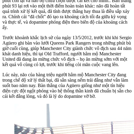
phút còn lại và não bộ chưa chọn được cái kết cho mình.. Bàn thắng
phút 93 lại rơi vào một thời điểm hoàn toàn khác: não đã hoàn tất
quá trình xử lý kết quả, đã tính được thắng hay thua là điều sắp xảy
ra. Chính cái “đã chốt” đó tạo ra khoảng cách tối đa giữa kỳ vọng
và thực tế, và dopamine phóng điện theo biên độ của khoảng cách
ấy.
Trước khoảnh khắc lịch sử của ngày 13/5/2012, trước khi khi Sergio
Agüero ghi bàn vào lưới Queens Park Rangers trong những phút bù
giờ cuối cùng, giúp Manchester City giành chức vô địch sau 44 năm
khát danh hiệu, thì tại Old Trafford, người hâm mộ Manchester
United đã đang ăn mừng chức vô địch – họ ăn mừng sớm với một
kết quả vô cùng có lợi, trước khi tiếng còi mãn cuộc vang lên.
Lúc này, não của hàng triệu người hâm mộ Manchester City đang
trong chế độ xử lý thất bại, đã sẵn sàng nếm trái đắng như vẫn làm
suốt bao năm nay. Bàn thắng của Agüero giống như một tín hiệu
điện cực đột ngột phóng vào hệ thống thần kinh đã chuẩn bị sẵn cho
cái kết đắng lòng, và đó là lý do dopamine vỡ bờ.