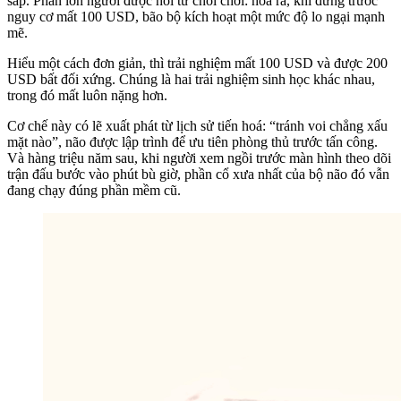
sấp. Phần lớn người được hỏi từ chối chơi: hóa ra, khi đứng trước
nguy cơ mất 100 USD, bão bộ kích hoạt một mức độ lo ngại mạnh
mẽ.
Hiểu một cách đơn giản, thì trải nghiệm mất 100 USD và được 200
USD bất đối xứng. Chúng là hai trải nghiệm sinh học khác nhau,
trong đó mất luôn nặng hơn.
Cơ chế này có lẽ xuất phát từ lịch sử tiến hoá: “tránh voi chẳng xấu
mặt nào”, não được lập trình để ưu tiên phòng thủ trước tấn công.
Và hàng triệu năm sau, khi người xem ngồi trước màn hình theo dõi
trận đấu bước vào phút bù giờ, phần cổ xưa nhất của bộ não đó vẫn
đang chạy đúng phần mềm cũ.