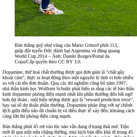
Bàn thắng quý như vàng của Mario Götzeở phút 113,
giúp đội tuyển Đức đánh bại Argentina và đăng quang
World Cup 2014 – Ảnh: Danilo Borges/Portal da
Copa/Cấp quyền theo CC BY 3.0.
Dopamine, thứ hoá chất thường được gọi đơn giản là “chất gây
khoái cảm”, thực ra hoạt động theo một nguyên lý tinh vi hơn nhiều
so với cái tên đơn thuần. Qua các thí nghiệm công bố năm 1997,
nhà thần kinh học Wolfram Schultz phát hiện ra rằng các tế bào thần
kinh dopamine phóng điện mạnh nhất khi phần thưởng đến bất ngờ
hơn dự đoán , một hiện tượng được gọi là “reward prediction error”,
hay sai số dự đoán phần thưởng. Dopamine phản ứng với sự chênh
lệch giữa điều não đã chuẩn bị và điều thực tế xảy đến, khoảng cách
càng lớn thì phóng điện càng mạnh.
Bàn thắng phút 45 rơi vào lúc não vẫn đang ở trạng thái mở. Trận
mới đi qua một nửa chặng đường, mọi kịch bản đều khả dĩ trong 45