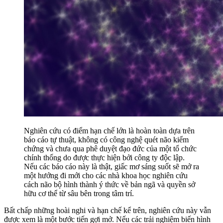
Nghiên cứu có điểm hạn chế lớn là hoàn toàn dựa trên
báo cáo tự thuật, không có công nghệ quét não kiểm
chứng và chưa qua phê duyệt đạo đức của một tổ chức
chính thống do được thực hiện bởi công ty độc lập.
Nếu các báo cáo này là thật, giấc mơ sáng suốt sẽ mở ra
một hướng đi mới cho các nhà khoa học nghiên cứu
cách não bộ hình thành ý thức về bản ngã và quyền sở
hữu cơ thể từ sâu bên trong tâm trí.
Bất chấp những hoài nghi và hạn chế kể trên, nghiên cứu này vẫn
được xem là một bước tiến gợi mở. Nếu các trải nghiệm biến hình