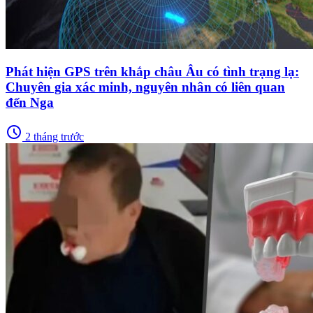
Phát hiện GPS trên khắp châu Âu có tình trạng lạ:
Chuyên gia xác minh, nguyên nhân có liên quan
đến Nga
schedule
2 tháng trước