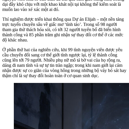
dại đầy khó chịu với một khao khát nội tại không thể kiểm soát là
muốn lao vào xé xác một ai đó.
Thí nghiệm được triển khai thông qua Dự án Elijah – một nền tảng
trực tuyến chuyên sâu về giấc mơ ‘tỉnh táo’. Trong số 98 người
tham gia thử thách hóa sói, có tới 32 người tuyên bố đã biến hình
thành công và 85 phần trăm ghi nhận sự thay đổi cơ thể ở các mức
độ khác nhau.
Ở phần thứ hai của nghiên cứu, khi 99 tình nguyện viên được yêu
cầu chuyển đổi sang cơ thể giới tính ngược lại, tỷ lệ thành công
cũng lên tới 79 người. Nhiều phụ nữ mô tả bờ vai của họ rộng ra,
dáng đi nam tính và sự tự tin tràn ngập; trong khi nam giới lại cảm
nhận được sự co giãn của vòng hông trong những bộ váy bó sát hay
thậm chí là sự thay đổi hoàn toàn ở cơ quan sinh dục.