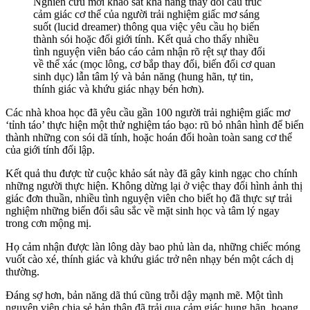
Nghiên cứu mới khảo sát khả năng thay đổi cấu trúc
cảm giác cơ thể của người trải nghiệm giấc mơ sáng
suốt (lucid dreamer) thông qua việc yêu cầu họ biến
thành sói hoặc đổi giới tính. Kết quả cho thấy nhiều
tình nguyện viên báo cáo cảm nhận rõ rệt sự thay đổi
về thể xác (mọc lông, cơ bắp thay đổi, biến đổi cơ quan
sinh dục) lẫn tâm lý và bản năng (hung hãn, tự tin,
thính giác và khứu giác nhạy bén hơn).
Các nhà khoa học đã yêu cầu gần 100 người trải nghiệm giấc mơ
‘tỉnh táo’ thực hiện một thử nghiệm táo bạo: rũ bỏ nhân hình để biến
thành những con sói dã tính, hoặc hoán đổi hoàn toàn sang cơ thể
của giới tính đối lập.
Kết quả thu được từ cuộc khảo sát này đã gây kinh ngạc cho chính
những người thực hiện. Không dừng lại ở việc thay đổi hình ảnh thị
giác đơn thuần, nhiều tình nguyện viên cho biết họ đã thực sự trải
nghiệm những biến đổi sâu sắc về mặt sinh học và tâm lý ngay
trong cơn mộng mị.
Họ cảm nhận được làn lông dày bao phủ làn da, những chiếc móng
vuốt cào xé, thính giác và khứu giác trở nên nhạy bén một cách dị
thường.
Đáng sợ hơn, bản năng dã thú cũng trỗi dậy mạnh mẽ. Một tình
nguyện viên chia sẻ bản thân đã trải qua cảm giác hung hãn, hoang