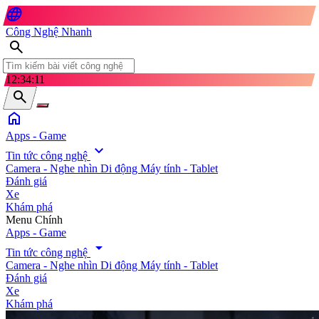
language
Công Nghệ Nhanh
search
12:34:13
search
home
Apps - Game
expand_more
Tin tức công nghệ
Camera - Nghe nhìn
Di động
Máy tính - Tablet
Đánh giá
Xe
Khám phá
search
Menu Chính
Apps - Game
arrow_drop_down
Tin tức công nghệ
Camera - Nghe nhìn
Di động
Máy tính - Tablet
Đánh giá
Xe
Khám phá