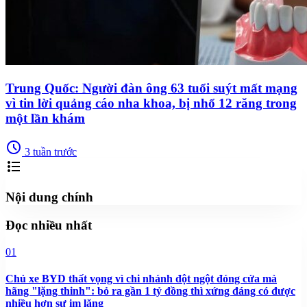
Trung Quốc: Người đàn ông 63 tuổi suýt mất mạng
vì tin lời quảng cáo nha khoa, bị nhổ 12 răng trong
một lần khám
schedule
3 tuần trước
format_list_bulleted
Nội dung chính
Đọc nhiều nhất
01
Chủ xe BYD thất vọng vì chi nhánh đột ngột đóng cửa mà
hãng "lặng thinh": bỏ ra gần 1 tỷ đồng thì xứng đáng có được
nhiều hơn sự im lặng