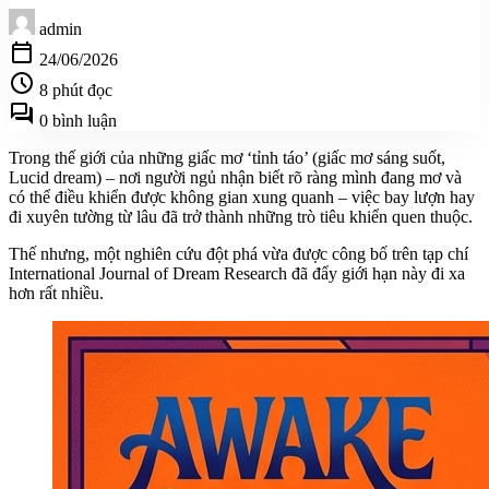
admin
calendar_today
24/06/2026
schedule
8 phút đọc
forum
0 bình luận
Trong thế giới của những giấc mơ ‘tỉnh táo’ (giấc mơ sáng suốt,
Lucid dream) – nơi người ngủ nhận biết rõ ràng mình đang mơ và
có thể điều khiển được không gian xung quanh – việc bay lượn hay
đi xuyên tường từ lâu đã trở thành những trò tiêu khiển quen thuộc.
Thế nhưng, một nghiên cứu đột phá vừa được công bố trên tạp chí
International Journal of Dream Research đã đẩy giới hạn này đi xa
hơn rất nhiều.