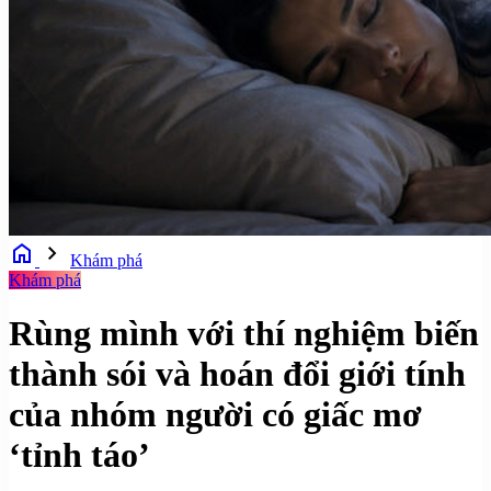
home
chevron_right
Khám phá
Khám phá
Rùng mình với thí nghiệm biến
thành sói và hoán đổi giới tính
của nhóm người có giấc mơ
‘tỉnh táo’