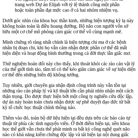
trang web Dự án Elijah với tỷ lệ thành công một phần
hoặc toàn phần đạt mức cao ở cả hai nhóm nhiệm vụ.
Dưới góc nhìn của khoa học thần kinh, những hiện tượng kỳ lạ này
không hoàn toàn là điều hoang đường. Bộ não con người vốn sở
hữu một cơ chế mô phỏng cảm giác cơ thể vô cùng mạnh mẽ.
Minh chứng rõ ràng nhất chính là hiện tượng chi ma ở các bệnh
nhân bị đoạn chi, khi họ vẫn cảm nhận được phần cơ thể đã mất
hiện diện và hoạt động bình thường trong cả đời thực lẫn giấc mơ.
Thử nghiệm hoán đổi này cho thấy, khi thoát khỏi các rào cản vật lý
của thế giới tỉnh táo, tâm trí có thể kéo giãn cảm giác về sự hiện diện
cơ thể đến những biên độ không tưởng.
Tuy nhiên, giới chuyên gia nhận định công trình này vẫn tồn tại
những rào cản pháp lý và kỹ thuật lớn cần phải nhìn nhận một cách
thận trọng. Do được thực hiện bởi một công ty nghiên cứu độc lập,
dự án này hoàn toàn chưa nhận được sự phê duyệt đạo đức từ bất
kỳ tổ chức học thuật chính thống nào.
Thêm vào đó, toàn bộ dữ liệu hiện tại đều dựa trên các báo cáo tự
thuật từ phía các tình nguyện viên. Ở thời điểm hiện tại, nền khoa
học thế giới vẫn chưa thể phát minh ra bất kỳ công nghệ quét não
nào có khả năng kiểm chứng độc lập và tái hiện lại nội dung giấc