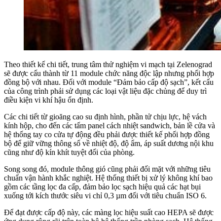
Theo thiết kế chi tiết, trung tâm thử nghiệm vi mạch tại Zelenograd
sẽ được cấu thành từ 11 module chức năng độc lập nhưng phối hợp
đồng bộ với nhau. Đối với module “Đảm bảo cấp độ sạch”, kết cấu
của công trình phải sử dụng các loại vật liệu đặc chủng để duy trì
điều kiện vi khí hậu ổn định.
Các chi tiết từ gioăng cao su định hình, phần tử chịu lực, hệ vách
kính hộp, cho đến các tấm panel cách nhiệt sandwich, bản lề cửa và
hệ thống tay co cửa tự động đều phải được thiết kế phối hợp đồng
bộ để giữ vững thông số về nhiệt độ, độ ẩm, áp suất dương nội khu
cũng như độ kín khít tuyệt đối của phòng.
Song song đó, module thông gió cũng phải đối mặt với những tiêu
chuẩn vận hành khắc nghiệt. Hệ thống thiết bị xử lý không khí bao
gồm các tầng lọc đa cấp, đảm bảo lọc sạch hiệu quả các hạt bụi
xuống tới kích thước siêu vi chỉ 0,3 µm đối với tiêu chuẩn ISO 6.
Để đạt được cấp độ này, các màng lọc hiệu suất cao HEPA sẽ được