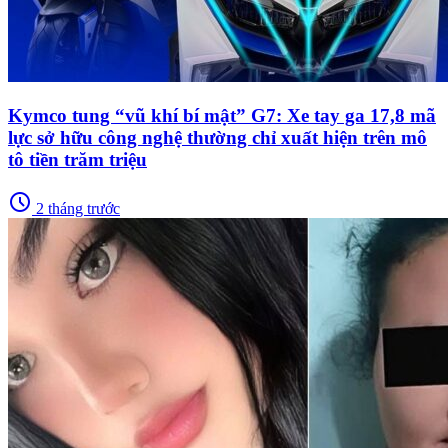
Kymco tung “vũ khí bí mật” G7: Xe tay ga 17,8 mã
lực sở hữu công nghệ thường chỉ xuất hiện trên mô
tô tiền trăm triệu
schedule
2 tháng trước