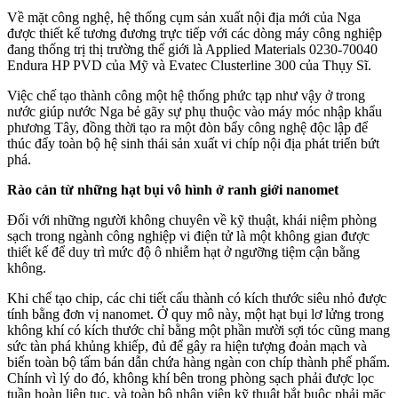
Về mặt công nghệ, hệ thống cụm sản xuất nội địa mới của Nga
được thiết kế tương đương trực tiếp với các dòng máy công nghiệp
đang thống trị thị trường thế giới là Applied Materials 0230-70040
Endura HP PVD của Mỹ và Evatec Clusterline 300 của Thụy Sĩ.
Việc chế tạo thành công một hệ thống phức tạp như vậy ở trong
nước giúp nước Nga bẻ gãy sự phụ thuộc vào máy móc nhập khẩu
phương Tây, đồng thời tạo ra một đòn bẩy công nghệ độc lập để
thúc đẩy toàn bộ hệ sinh thái sản xuất vi chíp nội địa phát triển bứt
phá.
Rào cản từ những hạt bụi vô hình ở ranh giới nanomet
Đối với những người không chuyên về kỹ thuật, khái niệm phòng
sạch trong ngành công nghiệp vi điện tử là một không gian được
thiết kế để duy trì mức độ ô nhiễm hạt ở ngưỡng tiệm cận bằng
không.
Khi chế tạo chip, các chi tiết cấu thành có kích thước siêu nhỏ được
tính bằng đơn vị nanomet. Ở quy mô này, một hạt bụi lơ lửng trong
không khí có kích thước chỉ bằng một phần mười sợi tóc cũng mang
sức tàn phá khủng khiếp, đủ để gây ra hiện tượng đoản mạch và
biến toàn bộ tấm bán dẫn chứa hàng ngàn con chíp thành phế phẩm.
Chính vì lý do đó, không khí bên trong phòng sạch phải được lọc
tuần hoàn liên tục, và toàn bộ nhân viên kỹ thuật bắt buộc phải mặc