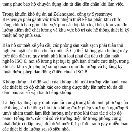
trang phục bảo hộ chuyên dụng kín từ đầu đến chân khi làm việc.
Trong khuôn khổ dự án tại Zelenograd, công ty Systemnye
Resheniya phải gánh vác trách nhiệm thiết kế ba phân khu chức
năng chính bao gồm khu vực phủ các lớp kim loại hóa, khu vực đo
lường kiểm thử chất lượng và khu vực bố trí các hệ thống thiết bị kỹ
thuật hỗ trợ phía sau.
Bản hồ sơ thiết kế yêu cầu các phòng sản xuất sạch phải tuân thủ
nghiêm ngặt các tiêu chuẩn quốc tế. Cụ thể, không gian buồng máy
trực tiếp diễn ra quy trình phủ kim loại phải đạt tiêu chuẩn ngặt
nghèo ISO 6, nơi số lượng hạt bụi bị giới hạn ở mức cực thấp, trong
khi các khu vực phụ trợ xung quanh như đo lường và hạ tầng kỹ
thuật được phép dao động ở tiêu chuẩn ISO 8.
Không dừng lại ở độ sạch của không khí, môi trường vận hành của
các thiết bị có độ chính xác cao cũng được đẩy lên mức tối đa để
đảm bảo sai số vận hành bằng không.
Tài liệu kỹ thuật quy định vận tốc rung trung bình bình phương của
hệ thống sàn bê tông chịu lực không được phép vượt quá ngưỡng 6
µm/s nhằm tránh làm lệch hướng máy móc khi thao tác ở cấp độ
nano. Đồng thời, các chỉ số về trường điện từ trong phòng cũng
phải được cô lập tuyệt đối dưới mức 0,1 µT để tránh gây nhiễu loạn
các thiết bị đo lường sai số siêu nhỏ.