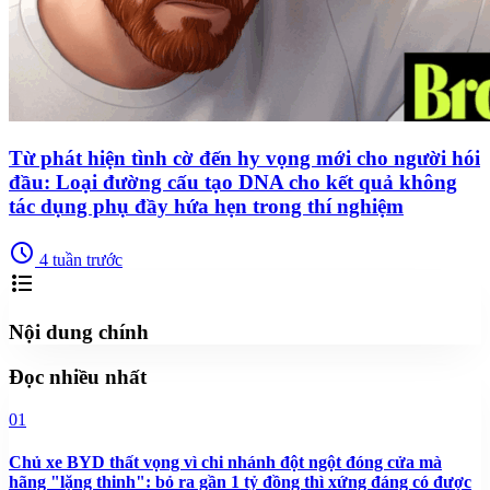
Từ phát hiện tình cờ đến hy vọng mới cho người hói
đầu: Loại đường cấu tạo DNA cho kết quả không
tác dụng phụ đầy hứa hẹn trong thí nghiệm
schedule
4 tuần trước
format_list_bulleted
Nội dung chính
Đọc nhiều nhất
01
Chủ xe BYD thất vọng vì chi nhánh đột ngột đóng cửa mà
hãng "lặng thinh": bỏ ra gần 1 tỷ đồng thì xứng đáng có được