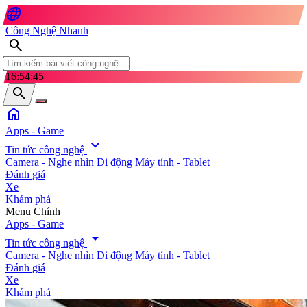
language
Công Nghệ Nhanh
search
16:54:48
search
home
Apps - Game
expand_more
Tin tức công nghệ
Camera - Nghe nhìn
Di động
Máy tính - Tablet
Đánh giá
Xe
Khám phá
search
Menu Chính
Apps - Game
arrow_drop_down
Tin tức công nghệ
Camera - Nghe nhìn
Di động
Máy tính - Tablet
Đánh giá
Xe
Khám phá