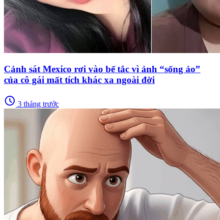
Cảnh sát Mexico rơi vào bế tắc vì ảnh “sống ảo”
của cô gái mất tích khác xa ngoài đời
schedule
3 tháng trước