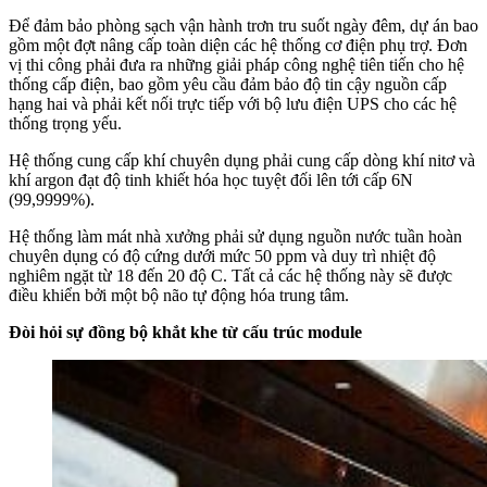
Để đảm bảo phòng sạch vận hành trơn tru suốt ngày đêm, dự án bao
gồm một đợt nâng cấp toàn diện các hệ thống cơ điện phụ trợ. Đơn
vị thi công phải đưa ra những giải pháp công nghệ tiên tiến cho hệ
thống cấp điện, bao gồm yêu cầu đảm bảo độ tin cậy nguồn cấp
hạng hai và phải kết nối trực tiếp với bộ lưu điện UPS cho các hệ
thống trọng yếu.
Hệ thống cung cấp khí chuyên dụng phải cung cấp dòng khí nitơ và
khí argon đạt độ tinh khiết hóa học tuyệt đối lên tới cấp 6N
(99,9999%).
Hệ thống làm mát nhà xưởng phải sử dụng nguồn nước tuần hoàn
chuyên dụng có độ cứng dưới mức 50 ppm và duy trì nhiệt độ
nghiêm ngặt từ 18 đến 20 độ C. Tất cả các hệ thống này sẽ được
điều khiển bởi một bộ não tự động hóa trung tâm.
Đòi hỏi sự đồng bộ khắt khe từ cấu trúc module