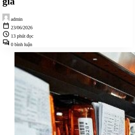
giá
admin
calendar_today
23/06/2026
schedule
13 phút đọc
forum
0 bình luận