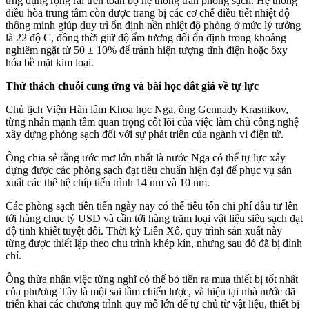
ứng dụng rộng rãi trên toàn bộ hệ thống trần phòng sạch. Hệ thống
điều hòa trung tâm còn được trang bị các cơ chế điều tiết nhiệt độ
thông minh giúp duy trì ổn định nền nhiệt độ phòng ở mức lý tưởng
là 22 độ C, đồng thời giữ độ ẩm tương đối ổn định trong khoảng
nghiêm ngặt từ 50 ± 10% để tránh hiện tượng tĩnh điện hoặc ôxy
hóa bề mặt kim loại.
Thử thách chuỗi cung ứng và bài học đắt giá về tự lực
Chủ tịch Viện Hàn lâm Khoa học Nga, ông Gennady Krasnikov,
từng nhấn mạnh tầm quan trọng cốt lõi của việc làm chủ công nghệ
xây dựng phòng sạch đối với sự phát triển của ngành vi điện tử.
Ông chia sẻ rằng ước mơ lớn nhất là nước Nga có thể tự lực xây
dựng được các phòng sạch đạt tiêu chuẩn hiện đại để phục vụ sản
xuất các thế hệ chíp tiến trình 14 nm và 10 nm.
Các phòng sạch tiên tiến ngày nay có thể tiêu tốn chi phí đầu tư lên
tới hàng chục tỷ USD và cần tới hàng trăm loại vật liệu siêu sạch đạt
độ tinh khiết tuyệt đối. Thời kỳ Liên Xô, quy trình sản xuất này
từng được thiết lập theo chu trình khép kín, nhưng sau đó đã bị đình
chỉ.
Ông thừa nhận việc từng nghĩ có thể bỏ tiền ra mua thiết bị tốt nhất
của phương Tây là một sai lầm chiến lược, và hiện tại nhà nước đã
triển khai các chương trình quy mô lớn để tự chủ từ vật liệu, thiết bị