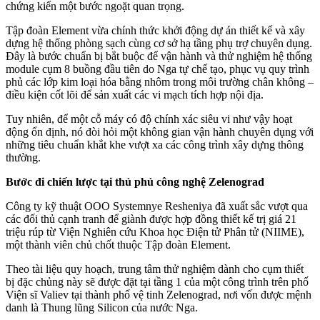
chứng kiến một bước ngoặt quan trọng.
Tập đoàn Element vừa chính thức khởi động dự án thiết kế và xây
dựng hệ thống phòng sạch cùng cơ sở hạ tầng phụ trợ chuyên dụng.
Đây là bước chuẩn bị bắt buộc để vận hành và thử nghiệm hệ thống
module cụm 8 buồng đầu tiên do Nga tự chế tạo, phục vụ quy trình
phủ các lớp kim loại hóa bằng nhôm trong môi trường chân không –
điều kiện cốt lõi để sản xuất các vi mạch tích hợp nội địa.
Tuy nhiên, để một cỗ máy có độ chính xác siêu vi như vậy hoạt
động ổn định, nó đòi hỏi một không gian vận hành chuyên dụng với
những tiêu chuẩn khắt khe vượt xa các công trình xây dựng thông
thường.
Bước đi chiến lược tại thủ phủ công nghệ Zelenograd
Công ty kỹ thuật OOO Systemnye Resheniya đã xuất sắc vượt qua
các đối thủ cạnh tranh để giành được hợp đồng thiết kế trị giá 21
triệu rúp từ Viện Nghiên cứu Khoa học Điện tử Phân tử (NIIME),
một thành viên chủ chốt thuộc Tập đoàn Element.
Theo tài liệu quy hoạch, trung tâm thử nghiệm dành cho cụm thiết
bị đặc chủng này sẽ được đặt tại tầng 1 của một công trình trên phố
Viện sĩ Valiev tại thành phố vệ tinh Zelenograd, nơi vốn được mệnh
danh là Thung lũng Silicon của nước Nga.