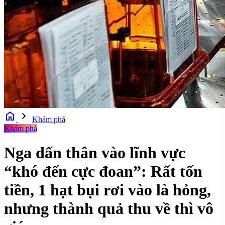
home
chevron_right
Khám phá
Khám phá
Nga dấn thân vào lĩnh vực
“khó đến cực đoan”: Rất tốn
tiền, 1 hạt bụi rơi vào là hỏng,
nhưng thành quả thu về thì vô