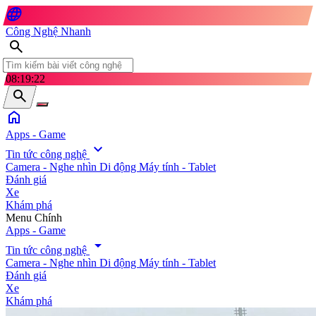
language
Công Nghệ Nhanh
search
08:19:24
search
home
Apps - Game
expand_more
Tin tức công nghệ
Camera - Nghe nhìn
Di động
Máy tính - Tablet
Đánh giá
Xe
Khám phá
search
Menu Chính
Apps - Game
arrow_drop_down
Tin tức công nghệ
Camera - Nghe nhìn
Di động
Máy tính - Tablet
Đánh giá
Xe
Khám phá