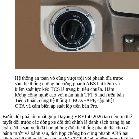
Hệ thống an toàn vô cùng vượt trội với phanh đĩa trước
sau, hệ thống chống bó cứng phanh ABS hai kênh và
kiểm soát lực kéo TCS là trang bị tiêu chuẩn. Hàm
lượng công nghệ cao với màn hình TFT 5 inch trên bản
Tiêu chuẩn, cùng hệ thống T-BOX+APP, cập nhật
OTA và cảm biến áp suất lốp trên bản Pro.
Bước đột phá lớn nhất giúp Dayang VRF150 2026 tạo nên ưu thế
tuyệt đối trước các dòng xe đối thủ chính là danh sách trang bị an
toàn. Nhà sản xuất đã hào phóng đưa hệ thống phanh đĩa cho cả
bánh trước và bánh sau, tích hợp chống bó cứng phanh ABS hai
kênh và hệ thống kiểm soát lực kéo TCS thành những trang bị tiêu