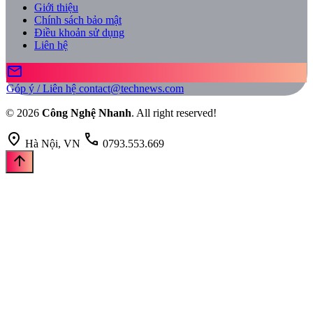
Giới thiệu
Chính sách bảo mật
Điều khoản sử dụng
Liên hệ
mail
Góp ý / Liên hệ
contact@technews.com
© 2026
Công Nghệ Nhanh
. All right reserved!
location_on
call
Hà Nội, VN
0793.553.669
arrow_upward