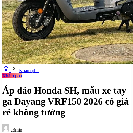
home
chevron_right
Khám phá
Khám phá
Áp đảo Honda SH, mẫu xe tay
ga Dayang VRF150 2026 có giá
rẻ không tưởng
admin