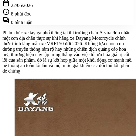
calendar_today
22/06/2026
schedule
8 phút đọc
forum
0 bình luận
Phân khúc xe tay ga phổ thông tại thị trường châu Á vừa đón nhận
một cơn địa chấn thực sự khi hãng xe Dayang Motorcycle chính
thức trình làng mẫu xe VRF150 đời 2026. Không lựa chọn con
đường truyền thông rầm rộ hay những chiến dịch quảng cáo hoa
mỹ, thương hiệu này tập trung thẳng vào việc tối ưu hóa giá trị cốt
lõi của sản phẩm. đó là sự kết hợp giữa một khối động cơ mạnh mẽ,
hệ thống an toàn tối tân và một mức giá khiến các đối thủ lớn phải
dè chừng.