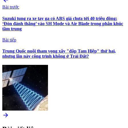
arrow_back
Bài trước
Suzuki tung ra xe tay ga có ABS giá chưa tới 40 triệu đồng:
‘Đòn đánh thẳng’ vào SH Mode và Air Blade trong phân khúc
tầm trung
Bài tiếp
Trung Quốc nuôi tham vọng xây "đập Tam Hiệp" thứ hai,
nhưng lần này công trình không ở Trái Đất?
arrow_forward