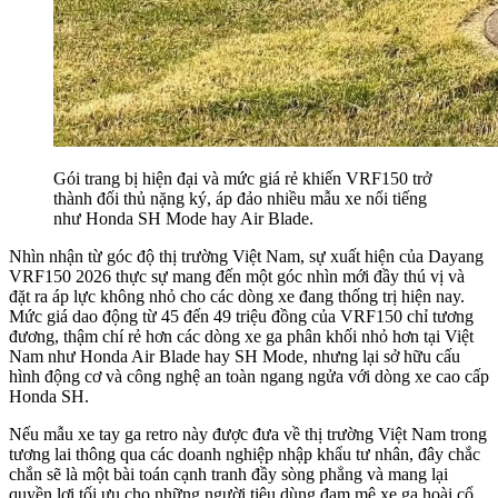
Gói trang bị hiện đại và mức giá rẻ khiến VRF150 trở
thành đối thủ nặng ký, áp đảo nhiều mẫu xe nổi tiếng
như Honda SH Mode hay Air Blade.
Nhìn nhận từ góc độ thị trường Việt Nam, sự xuất hiện của Dayang
VRF150 2026 thực sự mang đến một góc nhìn mới đầy thú vị và
đặt ra áp lực không nhỏ cho các dòng xe đang thống trị hiện nay.
Mức giá dao động từ 45 đến 49 triệu đồng của VRF150 chỉ tương
đương, thậm chí rẻ hơn các dòng xe ga phân khối nhỏ hơn tại Việt
Nam như Honda Air Blade hay SH Mode, nhưng lại sở hữu cấu
hình động cơ và công nghệ an toàn ngang ngửa với dòng xe cao cấp
Honda SH.
Nếu mẫu xe tay ga retro này được đưa về thị trường Việt Nam trong
tương lai thông qua các doanh nghiệp nhập khẩu tư nhân, đây chắc
chắn sẽ là một bài toán cạnh tranh đầy sòng phẳng và mang lại
quyền lợi tối ưu cho những người tiêu dùng đam mê xe ga hoài cổ.