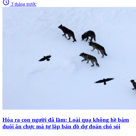
schedule
3 tháng trước
Hóa ra con người đã lầm: Loài quạ không hề bám
đuôi ăn chực mà tự lập bản đồ dự đoán chó sói