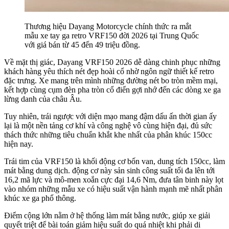
Thương hiệu Dayang Motorcycle chính thức ra mắt
mẫu xe tay ga retro VRF150 đời 2026 tại Trung Quốc
với giá bán từ 45 đến 49 triệu đồng.
Về mặt thị giác, Dayang VRF150 2026 dễ dàng chinh phục những
khách hàng yêu thích nét đẹp hoài cổ nhờ ngôn ngữ thiết kế retro
đặc trưng. Xe mang trên mình những đường nét bo tròn mềm mại,
kết hợp cùng cụm đèn pha tròn cổ điển gợi nhớ đến các dòng xe ga
lừng danh của châu Âu.
Tuy nhiên, trái ngược với diện mạo mang đậm dấu ấn thời gian ấy
lại là một nền tảng cơ khí và công nghệ vô cùng hiện đại, đủ sức
thách thức những tiêu chuẩn khắt khe nhất của phân khúc 150cc
hiện nay.
Trái tim của VRF150 là khối động cơ bốn van, dung tích 150cc, làm
mát bằng dung dịch. động cơ này sản sinh công suất tối đa lên tới
16,2 mã lực và mô-men xoắn cực đại 14,6 Nm, đưa tân binh này lọt
vào nhóm những mẫu xe có hiệu suất vận hành mạnh mẽ nhất phân
khúc xe ga phổ thông.
Điểm cộng lớn nằm ở hệ thống làm mát bằng nước, giúp xe giải
quyết triệt để bài toán giảm hiệu suất do quá nhiệt khi phải di