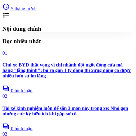
schedule
5 tháng trước
format_list_bulleted
Nội dung chính
Đọc nhiều nhất
01
Chủ xe BYD thất vọng vì chi nhánh đột ngột đóng cửa mà
hãng "lặng thinh": bỏ ra gần 1 tỷ đồng thì xứng đáng có được
nhiều hơn sự im lặng
forum
0 bình luận
02
Tài xế kinh nghiệm luôn để sẵn 3 món này trong xe: Nhỏ gọn
nhưng cực kỳ hữu ích khi gặp sự cố
forum
0 bình luận
03