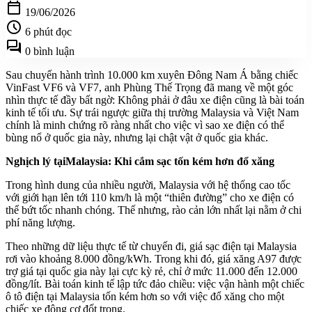
calendar_today
19/06/2026
schedule
6 phút đọc
forum
0 bình luận
Sau chuyến hành trình 10.000 km xuyên Đông Nam Á bằng chiếc
VinFast VF6 và VF7, anh Phùng Thế Trọng đã mang về một góc
nhìn thực tế đầy bất ngờ: Không phải ở đâu xe điện cũng là bài toán
kinh tế tối ưu. Sự trái ngược giữa thị trường Malaysia và Việt Nam
chính là minh chứng rõ ràng nhất cho việc vì sao xe điện có thể
bùng nổ ở quốc gia này, nhưng lại chật vật ở quốc gia khác.
Nghịch lý tạiMalaysia: Khi cắm sạc tốn kém hơn đổ xăng
Trong hình dung của nhiều người, Malaysia với hệ thống cao tốc
với giới hạn lên tới 110 km/h là một “thiên đường” cho xe điện có
thể bứt tốc nhanh chóng. Thế nhưng, rào cản lớn nhất lại nằm ở chi
phí năng lượng.
Theo những dữ liệu thực tế từ chuyến đi, giá sạc điện tại Malaysia
rơi vào khoảng 8.000 đồng/kWh. Trong khi đó, giá xăng A97 được
trợ giá tại quốc gia này lại cực kỳ rẻ, chỉ ở mức 11.000 đến 12.000
đồng/lít. Bài toán kinh tế lập tức đảo chiều: việc vận hành một chiếc
ô tô điện tại Malaysia tốn kém hơn so với việc đổ xăng cho một
chiếc xe động cơ đốt trong.