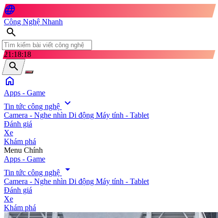
language
Công Nghệ Nhanh
search
21:18:19
search
home
Apps - Game
expand_more
Tin tức công nghệ
Camera - Nghe nhìn
Di động
Máy tính - Tablet
Đánh giá
Xe
Khám phá
search
Menu Chính
Apps - Game
arrow_drop_down
Tin tức công nghệ
Camera - Nghe nhìn
Di động
Máy tính - Tablet
Đánh giá
Xe
Khám phá