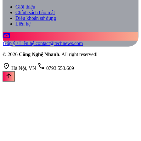
Giới thiệu
Chính sách bảo mật
Điều khoản sử dụng
Liên hệ
mail
Góp ý / Liên hệ
contact@technews.com
© 2026
Công Nghệ Nhanh
. All right reserved!
location_on
call
Hà Nội, VN
0793.553.669
arrow_upward