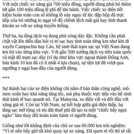
Với một chiếc xe xăng giá 700 triệu đồng, người dùng phải bỏ thêm
tới gần 100 triệu đồng lệ phí để lăn bánh. Việc chiếc xe điện tiết
kiệm hoàn toàn con số khổng lồ này ngay từ lúc đập hộp đã trực
tiếp xóa bỏ những lo ngại về độ chênh lệch mất giá hay tính thanh
khoản so với xe xăng truyền thống.
Thứ ba, hạ tầng dịch vụ đang phủ sóng dày đặc. Không cần phải
chật vật lên diễn đàn hỏi vị trí sạc hay tính toán từng km như khi đi
xuyên Campuchia hay Lào, hệ sinh thái trạm sạc tại Việt Nam đang
len lỏi vào từng khu vực. Với gần 500 xưởng dịch vụ trên toàn quốc
và mật độ trạm sạc dày (ví dụ như khu vực ngoại thành Đông Anh,
bán kính 10 km đã có ít nhất 4 lựa chọn), sự tiện lợi đã vượt qua
ngưỡng e ngại ban đầu của người dùng.
***
Sự thành bại của xe điện không chỉ nằm ở bản thân công nghệ, mô-
men xoắn hay khả năng tăng tốc, mà phụ thuộc trực tiếp vào hệ sinh
thái kinh tế bao quanh nó. Tại Malaysia, xe điện vất vả đối đầu với
xăng giá rẻ. Còn tại Việt Nam, sự kết hợp giữa giá điện thấp, hạ
tầng sạc mở rộng và ưu đãi thuế phí đã tạo ra một “chiếc bẫy ngọt
ngào” làm thay đổi hoàn toàn hành vi người dùng.
Giống như lời khẳng định của chủ xe sau 60.000 km trải nghiệm:
“Vì rẻ nên bây giờ rất khó quay lại xe xăng. Đã quen rẻ rồi thì sẽ rất