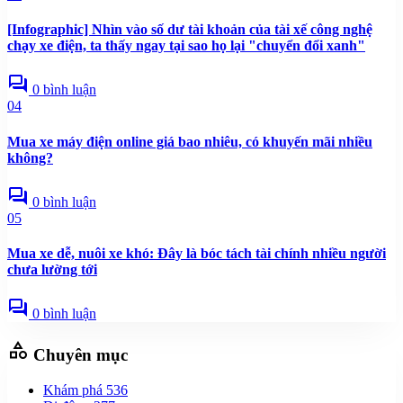
[Infographic] Nhìn vào số dư tài khoản của tài xế công nghệ
chạy xe điện, ta thấy ngay tại sao họ lại "chuyển đổi xanh"
forum
0 bình luận
04
Mua xe máy điện online giá bao nhiêu, có khuyến mãi nhiều
không?
forum
0 bình luận
05
Mua xe dễ, nuôi xe khó: Đây là bóc tách tài chính nhiều người
chưa lường tới
forum
0 bình luận
category
Chuyên mục
Khám phá
536