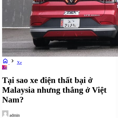
home
chevron_right
Xe
Xe
Tại sao xe điện thất bại ở
Malaysia nhưng thắng ở Việt
Nam?
admin