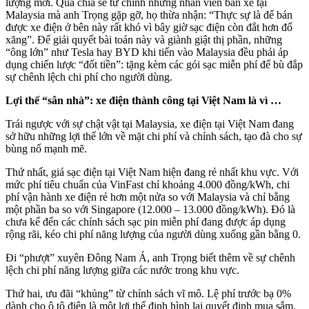
lượng mới. Qua chia sẻ từ chính những nhân viên bán xe tại
Malaysia mà anh Trọng gặp gỡ, họ thừa nhận: “Thực sự là để bán
được xe điện ở bên này rất khó vì bây giờ sạc điện còn đắt hơn đổ
xăng”. Để giải quyết bài toán này và giành giật thị phần, những
“ông lớn” như Tesla hay BYD khi tiến vào Malaysia đều phải áp
dụng chiến lược “đốt tiền”: tặng kèm các gói sạc miễn phí để bù đắp
sự chênh lệch chi phí cho người dùng.
Lợi thế “sân nhà”: xe điện thành công tại Việt Nam là vì …
Trái ngược với sự chật vật tại Malaysia, xe điện tại Việt Nam đang
sở hữu những lợi thế lớn về mặt chi phí và chính sách, tạo đà cho sự
bùng nổ mạnh mẽ.
Thứ nhất, giá sạc điện tại Việt Nam hiện đang rẻ nhất khu vực. Với
mức phí tiêu chuẩn của VinFast chỉ khoảng 4.000 đồng/kWh, chi
phí vận hành xe điện rẻ hơn một nửa so với Malaysia và chỉ bằng
một phần ba so với Singapore (12.000 – 13.000 đồng/kWh). Đó là
chưa kể đến các chính sách sạc pin miễn phí đang được áp dụng
rộng rãi, kéo chi phí năng lượng của người dùng xuống gần bằng 0.
Đi “phượt” xuyên Đông Nam Á, anh Trọng biết thêm về sự chênh
lệch chi phí năng lượng giữa các nước trong khu vực.
Thứ hai, ưu đãi “khủng” từ chính sách vĩ mô. Lệ phí trước bạ 0%
dành cho ô tô điện là một lợi thế định hình lại quyết định mua sắm.