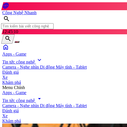
language
Công Nghệ Nhanh
search
12:45:12
search
home
Apps - Game
expand_more
Tin tức công nghệ
Camera - Nghe nhìn
Di động
Máy tính - Tablet
Đánh giá
Xe
Khám phá
search
Menu Chính
Apps - Game
arrow_drop_down
Tin tức công nghệ
Camera - Nghe nhìn
Di động
Máy tính - Tablet
Đánh giá
Xe
Khám phá