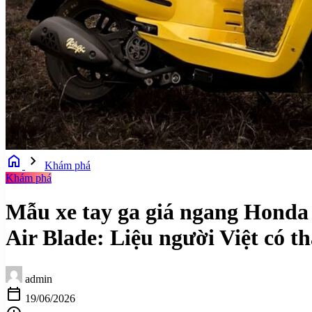
home
chevron_right
Khám phá
Khám phá
Mẫu xe tay ga giá ngang Honda 
Air Blade: Liệu người Việt có t
admin
calendar_today
19/06/2026