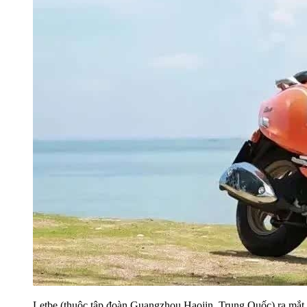
Letbe (thuộc tập đoàn Guangzhou Haojin, Trung Quốc) ra mắt 