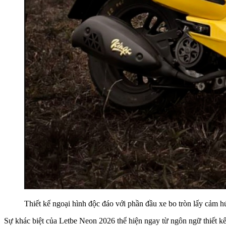
Thiết kế ngoại hình độc đáo với phần đầu xe bo tròn lấy cảm h
Sự khác biệt của Letbe Neon 2026 thể hiện ngay từ ngôn ngữ thiết kế