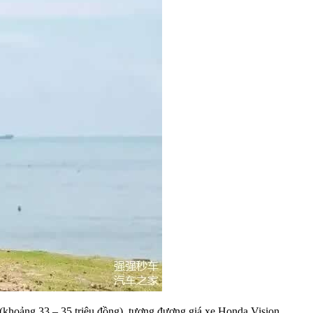
(khoảng 33 – 35 triệu đồng), tương đương giá xe Honda Vision