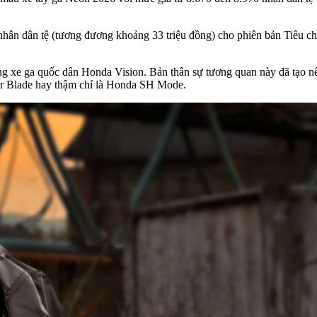
hân dân tệ (tương đương khoảng 33 triệu đồng) cho phiên bản Tiêu ch
g xe ga quốc dân Honda Vision. Bản thân sự tương quan này đã tạo nên 
r Blade hay thậm chí là Honda SH Mode.