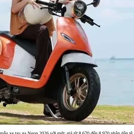
mẫu xe tay ga Neon 2026 với mức giá từ 8.670 đến 8.970 nhân dân tệ 