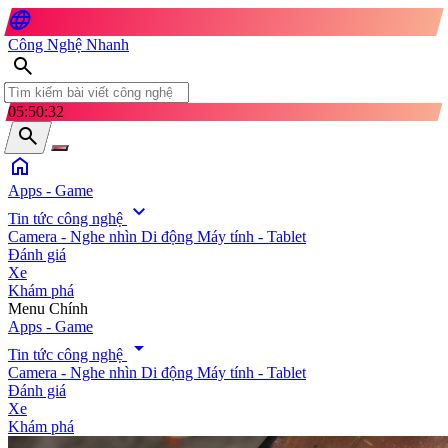
language
Công Nghệ Nhanh
search
05:50:35
search
home
Apps - Game
expand_more
Tin tức công nghệ
Camera - Nghe nhìn
Di động
Máy tính - Tablet
Đánh giá
Xe
Khám phá
search
Menu Chính
Apps - Game
arrow_drop_down
Tin tức công nghệ
Camera - Nghe nhìn
Di động
Máy tính - Tablet
Đánh giá
Xe
Khám phá