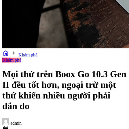
home
chevron_right
Khám phá
Khám phá
Mọi thứ trên Boox Go 10.3 Gen
II đều tốt hơn, ngoại trừ một
thứ khiến nhiều người phải
đắn đo
admin