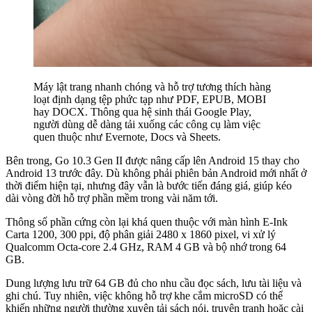
Máy lật trang nhanh chóng và hỗ trợ tương thích hàng
loạt định dạng tệp phức tạp như PDF, EPUB, MOBI
hay DOCX. Thông qua hệ sinh thái Google Play,
người dùng dễ dàng tải xuống các công cụ làm việc
quen thuộc như Evernote, Docs và Sheets.
Bên trong, Go 10.3 Gen II được nâng cấp lên Android 15 thay cho
Android 13 trước đây. Dù không phải phiên bản Android mới nhất ở
thời điểm hiện tại, nhưng đây vẫn là bước tiến đáng giá, giúp kéo
dài vòng đời hỗ trợ phần mềm trong vài năm tới.
Thông số phần cứng còn lại khá quen thuộc với màn hình E-Ink
Carta 1200, 300 ppi, độ phân giải 2480 x 1860 pixel, vi xử lý
Qualcomm Octa-core 2.4 GHz, RAM 4 GB và bộ nhớ trong 64
GB.
Dung lượng lưu trữ 64 GB đủ cho nhu cầu đọc sách, lưu tài liệu và
ghi chú. Tuy nhiên, việc không hỗ trợ khe cắm microSD có thể
khiến những người thường xuyên tải sách nói, truyện tranh hoặc cài