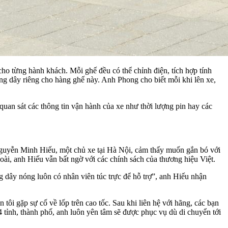
cho từng hành khách. Mỗi ghế đều có thể chỉnh điện, tích hợp tính
ông dây riêng cho hàng ghế này. Anh Phong cho biết mỗi khi lên xe,
quan sát các thông tin vận hành của xe như thời lượng pin hay các
 Nguyễn Minh Hiếu, một chủ xe tại Hà Nội, cảm thấy muốn gắn bó với
ài, anh Hiếu vẫn bất ngờ với các chính sách của thương hiệu Việt.
 dây nóng luôn có nhân viên túc trực để hỗ trợ”, anh Hiếu nhận
tôi gặp sự cố về lốp trên cao tốc. Sau khi liên hệ với hãng, các bạn
 tỉnh, thành phố, anh luôn yên tâm sẽ được phục vụ dù di chuyển tới