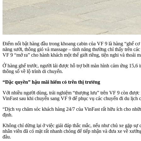
Điểm nổi bật hàng đầu trong khoang cabin của VF 9 là hàng “ghế cơ tr
năng sưởi, thông gió và massage – tính năng thường chỉ thấy trên các
VF 9 “mở ra” cho hành khách một thế giới riêng, tiện nghi và thoải m
Ở hàng ghế trước, người lái được hỗ trợ bởi màn hình cảm ứng 15,6 in
thông số về lộ trình di chuyển.
“Đặc quyền” hậu mãi hiếm có trên thị trường
Với nhiều người dùng, trải nghiệm “thượng lưu” trên VF 9 còn được 
VinFast sau khi chuyển sang VF 9 để phục vụ các chuyến đi du lịch c
“Dịch vụ chăm sóc khách hàng 24/7 của VinFast rất hữu ích cho nhữn
định.
Không chỉ dừng lại ở việc giải đáp thắc mắc, nếu như chủ xe gặp sự cố
nhân viên đã có mặt rất nhanh chóng để tiếp nhận và đưa xe về xưởng
đâu.