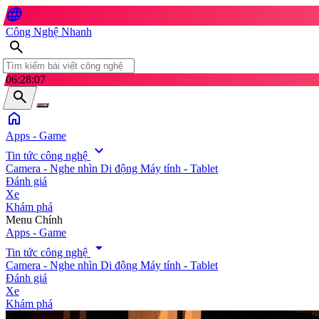
language
Công Nghệ Nhanh
search
06:28:10
search
home
Apps - Game
expand_more
Tin tức công nghệ
Camera - Nghe nhìn
Di động
Máy tính - Tablet
Đánh giá
Xe
Khám phá
search
Menu Chính
Apps - Game
arrow_drop_down
Tin tức công nghệ
Camera - Nghe nhìn
Di động
Máy tính - Tablet
Đánh giá
Xe
Khám phá