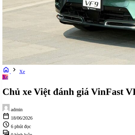
home
chevron_right
Xe
Xe
Chủ xe Việt đánh giá VinFast VF
admin
calendar_today
18/06/2026
schedule
6 phút đọc
forum
0 bình luận