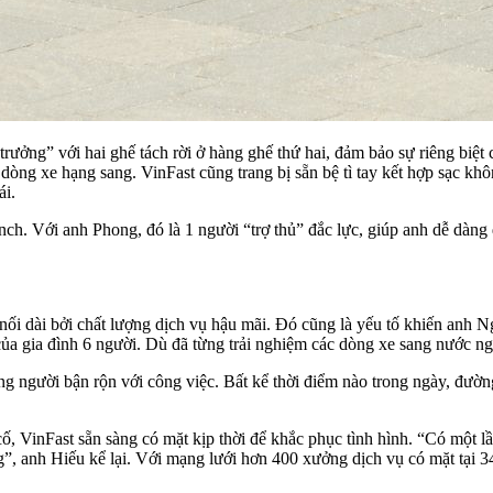
ưởng” với hai ghế tách rời ở hàng ghế thứ hai, đảm bảo sự riêng biệt 
 dòng xe hạng sang. VinFast cũng trang bị sẵn bệ tì tay kết hợp sạc kh
ái.
ch. Với anh Phong, đó là 1 người “trợ thủ” đắc lực, giúp anh dễ dàng 
nối dài bởi chất lượng dịch vụ hậu mãi. Đó cũng là yếu tố khiến anh
ủa gia đình 6 người. Dù đã từng trải nghiệm các dòng xe sang nước ngo
g người bận rộn với công việc. Bất kể thời điểm nào trong ngày, đường
, VinFast sẵn sàng có mặt kịp thời để khắc phục tình hình. “Có một lần 
”, anh Hiếu kể lại. Với mạng lưới hơn 400 xưởng dịch vụ có mặt tại 34