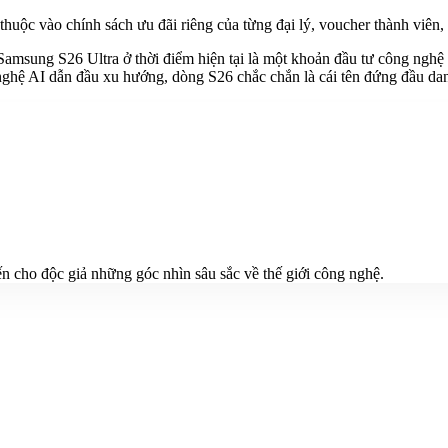
huộc vào chính sách ưu đãi riêng của từng đại lý, voucher thành viên, 
msung S26 Ultra ở thời điểm hiện tại là một khoản đầu tư công nghệ 
 nghệ AI dẫn đầu xu hướng, dòng S26 chắc chắn là cái tên đứng đầu da
n cho độc giả những góc nhìn sâu sắc về thế giới công nghệ.