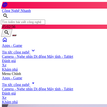
language
Công Nghệ Nhanh
search
05:02:58
search
home
Apps - Game
expand_more
Tin tức công nghệ
Camera - Nghe nhìn
Di động
Máy tính - Tablet
Đánh giá
Xe
Khám phá
search
Menu Chính
Apps - Game
arrow_drop_down
Tin tức công nghệ
Camera - Nghe nhìn
Di động
Máy tính - Tablet
Đánh giá
Xe
Khám phá