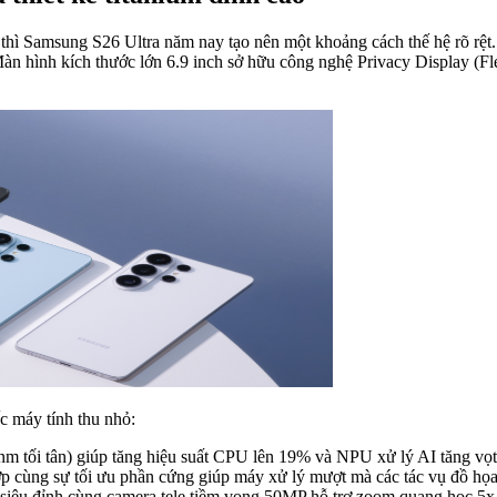
thì Samsung S26 Ultra năm nay tạo nên một khoảng cách thế hệ rõ rệt.
àn hình kích thước lớn 6.9 inch sở hữu công nghệ Privacy Display (F
c máy tính thu nhỏ:
3nm tối tân) giúp tăng hiệu suất CPU lên 19% và NPU xử lý AI tăng vọt
 hợp cùng sự tối ưu phần cứng giúp máy xử lý mượt mà các tác vụ đồ h
iêu đỉnh cùng camera tele tiềm vọng 50MP hỗ trợ zoom quang học 5x, 