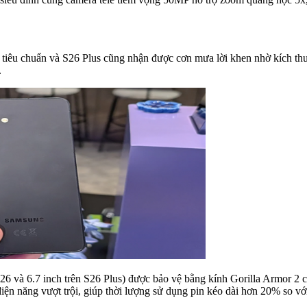
tiêu chuẩn và S26 Plus cũng nhận được cơn mưa lời khen nhờ kích th
.
 và 6.7 inch trên S26 Plus) được bảo vệ bằng kính Gorilla Armor 2 
iện năng vượt trội, giúp thời lượng sử dụng pin kéo dài hơn 20% so với