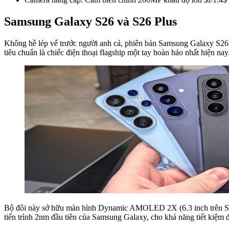
Samsung Galaxy S26 và S26 Plus
Không hề lép vế trước người anh cả, phiên bản Samsung Galaxy S26 
tiêu chuẩn là chiếc điện thoại flagship một tay hoàn hảo nhất hiện nay
Bộ đôi này sở hữu màn hình Dynamic AMOLED 2X (6.3 inch trên S26
tiến trình 2nm đầu tiên của Samsung Galaxy, cho khả năng tiết kiệm đ