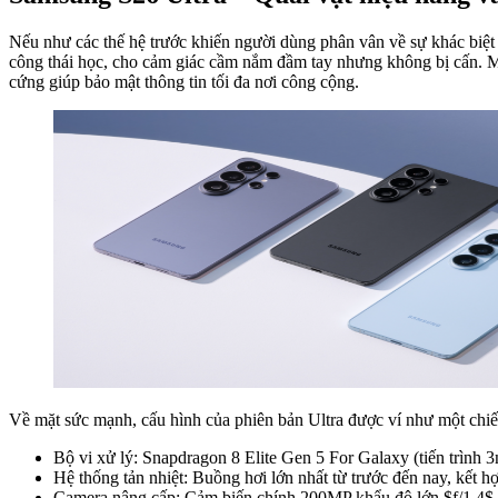
Nếu như các thế hệ trước khiến người dùng phân vân về sự khác biệt 
công thái học, cho cảm giác cầm nắm đầm tay nhưng không bị cấn. M
cứng giúp bảo mật thông tin tối đa nơi công cộng.
Về mặt sức mạnh, cấu hình của phiên bản Ultra được ví như một chiế
Bộ vi xử lý: Snapdragon 8 Elite Gen 5 For Galaxy (tiến trình 
Hệ thống tản nhiệt: Buồng hơi lớn nhất từ trước đến nay, kết
Camera nâng cấp: Cảm biến chính 200MP khẩu độ lớn $f/1.4$ s