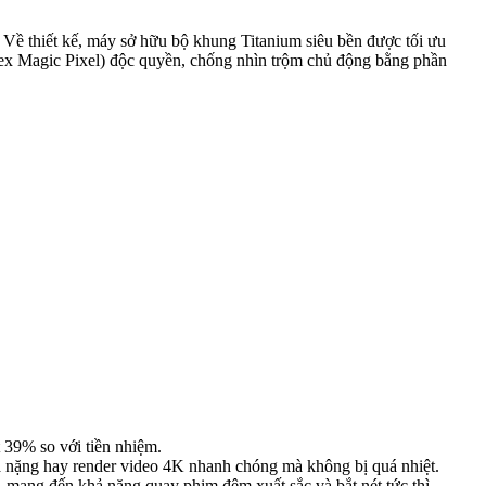
 Về thiết kế, máy sở hữu bộ khung Titanium siêu bền được tối ưu
lex Magic Pixel) độc quyền, chống nhìn trộm chủ động bằng phần
 39% so với tiền nhiệm.
ọa nặng hay render video 4K nhanh chóng mà không bị quá nhiệt.
mang đến khả năng quay phim đêm xuất sắc và bắt nét tức thì.