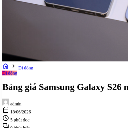
home
chevron_right
Di động
Di động
Bảng giá Samsung Galaxy S26 m
admin
calendar_today
18/06/2026
schedule
5 phút đọc
forum
0 bình luận