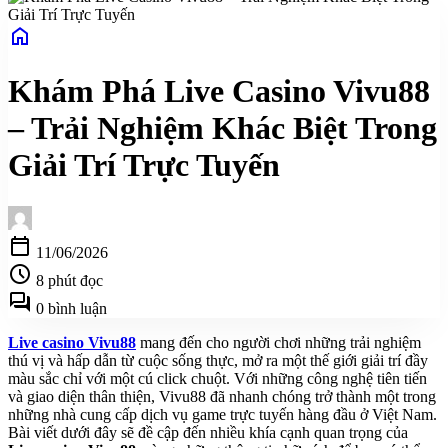
home
Khám Phá Live Casino Vivu88
– Trải Nghiệm Khác Biệt Trong
Giải Trí Trực Tuyến
calendar_today
11/06/2026
schedule
8 phút đọc
forum
0 bình luận
Live casino Vivu88
mang đến cho người chơi những trải nghiệm
thú vị và hấp dẫn từ cuộc sống thực, mở ra một thế giới giải trí đầy
màu sắc chỉ với một cú click chuột. Với những công nghệ tiên tiến
và giao diện thân thiện, Vivu88 đã nhanh chóng trở thành một trong
những nhà cung cấp dịch vụ game trực tuyến hàng đầu ở Việt Nam.
Bài viết dưới đây sẽ đề cập đến nhiều khía cạnh quan trọng của