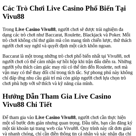
Các Trò Chơi Live Casino Phổ Biến Tại
Vivu88
Trong
Live Casino Vivu88
, người chơi sẽ được trải nghiệm đa
dạng các trò chơi như Baccarat, Roulette, Blackjack và Poker. Mỗi
trò chơi không chỉ thư giãn mà còn mang tính chiến lược, thử thách
người chơi suy nghĩ và quyết định một cách khôn ngoan.
Baccarat là một trong những trò chơi phổ biến nhất tại Vivu88, nơi
người chơi có thể cảm nhận sự hồi hộp khi trận đấu diễn ra. Những
người yêu thích cảm giác may rủi có thể tìm đến Roulette, nơi mà
vận may có thể thay đổi chỉ trong tích tắc. Sự phong phú này không
chỉ đáp ứng nhu cầu giải trí mà còn giúp người chơi lựa chọn trò
chơi phù hợp với sở thích và kỹ năng của mình.
Hướng Dẫn Tham Gia Live Casino
Vivu88 Chi Tiết
Để tham gia vào
Live Casino Vivu88
, người chơi cần thực hiện
một số bước đơn giản nhưng quan trọng. Đầu tiên, bạn cần đăng ký
một tài khoản tại trang web của Vivu88. Quy trình này rất đơn giản
và nhanh chóng, chỉ cần điền thông tin cá nhân và xác nhận địa chỉ