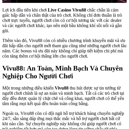
Lợi ích đầu tiên khi chơi
Live Casino Vivu88
chắc chắn là cảm
giác hấp dẫn và chân thật của trò chơi. Không chỉ đơn thuần là trò
chơi trực tuyến, người chơi còn có cơ hội tương tác với các dealer
và các người chơi khác, tạo nên một bầu không khí sôi nổi và gần
gũi.
Thêm vào đó, Vivu88 còn có nhiều chương trình khuyến mãi và ưu
đãi hấp dẫn cho người mới tham gia cũng như những người chơi lâu
năm. Các bonus và ưu đãi này không chỉ giúp tiết kiệm chi phí mà
còn tăng thêm cơ hội thắng lớn cho người chơi.
Vivu88: An Toàn, Minh Bạch Và Chuyên
Nghiệp Cho Người Chơi
Một trong những điều khiến
Vivu88
thu hút được sự tin tưởng từ
người chơi chính là sự an toàn và minh bạch. Tất cả các trò chơi tại
đây đều được quản lý chặt chẽ và công khai, người chơi có thể yên
tâm rằng mọi kết quả đều hoàn toàn công bằng.
Ngoài ra, Vivu88 còn có đội ngũ hỗ trợ khách hàng chuyên nghiệp
24/7, sẵn sàng đáp ứng mọi thắc mắc và hỗ trợ người chơi bất cứ
khi nào cần. Sự chuyên nghiệp này không chỉ giúp người chơi có
trải nghiệm tốt hơn mà còn tạo dựng lòng tin vững chắc từ phía