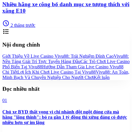
Nhiều hãng xe công bố danh mục xe tương thích với
xăng E10
schedule
2 tháng trước
format_list_bulleted
Nội dung chính
Giới Thiệu Về Live Casino Vivu88: Trải Nghiệm Đỉnh Cao
Vivu88:
Nền Tảng Giải Trí Trực Tuyến Hàng Đầu
Các Trò Chơi Live Casino
Phổ Biến Tại Vivu88
Hướng Dẫn Tham Gia Live Casino Vivu88
Chi Tiết
Lợi Ích Khi Chơi Live Casino Tại Vivu88
Vivu88: An Toàn,
Minh Bạch Và Chuyên Nghiệp Cho Người Chơi
Kết luận
Đọc nhiều nhất
01
Chủ xe BYD thất vọng vì chi nhánh đột ngột đóng cửa mà
hãng "lặng thinh": bỏ ra gần 1 tỷ đồng thì xứng đáng có được
nhiều hơn sự im lặng