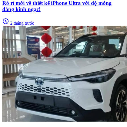
Rò rỉ mới về thiết kế iPhone Ultra với độ mỏng
đáng kinh ngạc!
schedule
2 tháng trước