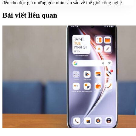
đến cho độc giả những góc nhìn sâu sắc về thế giới công nghệ.
Bài viết liên quan