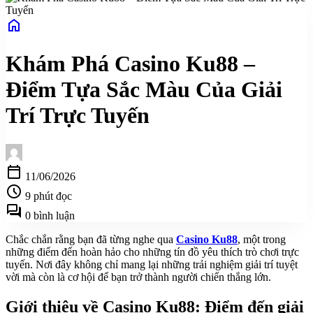
home
Khám Phá Casino Ku88 –
Điểm Tựa Sắc Màu Của Giải
Trí Trực Tuyến
calendar_today
11/06/2026
schedule
9 phút đọc
forum
0 bình luận
Chắc chắn rằng bạn đã từng nghe qua
Casino
Ku88
, một trong
những điểm đến hoàn hảo cho những tín đồ yêu thích trò chơi trực
tuyến. Nơi đây không chỉ mang lại những trải nghiệm giải trí tuyệt
vời mà còn là cơ hội để bạn trở thành người chiến thắng lớn.
Giới thiệu về
Casino
Ku88
: Điểm đến giải