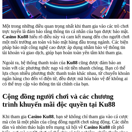
Một trong những điều quan trọng nhất khi tham gia vào các trò chơi
trực tuyến là đảm bảo rằng thông tin cá nhân của bạn được bảo mật.
Casino
Ku88
hiểu rõ điều này và cam kết mang đến cho người chơi
một môi trường an toàn và bảo mật hàng đầu trong ngành. Các biện
pháp bảo mật công nghệ cao được áp dụng nhằm bảo vệ thông tin
tài khoản và giao dịch, giúp bạn hoàn toàn yên tâm khi tham gia.
Ngoài ra, hệ thống thanh toán của
Ku88
cũng được đảm bảo an
toàn với các phương thức nạp và rút tiền nhanh chóng. Bạn có thể
lựa chọn nhiều phương thức thanh toán khác nhau, từ chuyển khoản
ngân hàng cho đến ví điện tử, đều được mã hóa bảo vệ để không ai
có thể truy cập vào thông tin tài chính của bạn.
Cộng đồng người chơi và các chương
trình khuyến mãi độc quyền tại
Ku88
Khi tham gia
Casino
Ku88
, bạn sẽ không chỉ tham gia vào cá cược
mà còn là một phần của cộng đồng người chơi năng động. Các diễn
đàn và nhóm thảo luận trên mạng xã hội về
Casino
Ku88
rất phổ