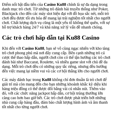
Điểm nổi bật đầu tiên của
Casino
Ku88
chính là sự đa dạng trong
danh mục trò chơi. Từ những trò đánh bài truyền thống như Poker,
Blackjack cho đến các máy slot hiện đại với đồ họa sắc nét, mỗi trò
chơi đều được tối ưu hóa để mang lại trải nghiệm tốt nhất cho người
chơi. Chất lượng dịch vụ cũng là một yếu tố không thể quên, với sự
hỗ trợ khách hàng 24/7 và khả năng xử lý vấn đề nhanh chóng.
Các trò chơi hấp dẫn tại
Ku88
Casino
Khi đến với
Casino
Ku88
, bạn sẽ vô cùng ngạc nhiên với kho tàng
trò chơi phong phú mà nơi đây cung cấp. Bên cạnh những trò cá
cược thể thao hấp dẫn, người chơi còn có thể tận hưởng các trò chơi
đánh bài như Baccarat, Roulette, và nhiều game slot với chủ đề đa
dạng. Mỗi trò chơi đều có những quy tắc riêng, nhưng đều hướng
đến việc mang lại niềm vui và các cơ hội thắng lớn cho người chơi.
Các máy đánh bạc trong
Ku88
không chỉ đơn thuần là trò chơi để
giải trí mà còn mang đến cho bạn những khoảnh khắc kỳ diệu khi
hàng triệu đồng có thể được đổi bằng vài cú nhấn nút. Thêm vào
đó, với các chức năng jackpot hấp dẫn, cơ hội trúng thưởng lớn
càng cao hơn bao giờ hết. Các trò chơi được phát triển bởi những
nhà cung cấp hàng đầu, đảm bảo chất lượng hình ảnh và âm thanh
tốt nhất cho từng người chơi.