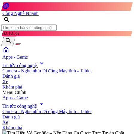
language
Công Nghệ Nhanh
search
02:12:36
search
home
Apps - Game
expand_more
Tin tức công nghệ
Camera - Nghe nhìn
Di động
Máy tính - Tablet
Đánh giá
Xe
Khám phá
search
Menu Chính
Apps - Game
arrow_drop_down
Tin tức công nghệ
Camera - Nghe nhìn
Di động
Máy tính - Tablet
Đánh giá
Xe
Khám phá