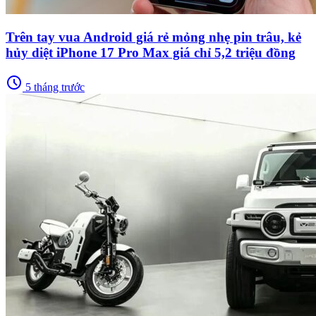
Trên tay vua Android giá rẻ mỏng nhẹ pin trâu, kẻ
hủy diệt iPhone 17 Pro Max giá chỉ 5,2 triệu đồng
schedule
5 tháng trước