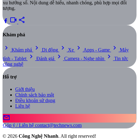
xu hướng số. Nội dung dễ hiểu, nhanh chóng, phù hợp mọi đối
tượng.
videocam
share
Khám phá
chevron_right
chevron_right
chevron_right
chevron_right
chevron_right
Khám phá
Di động
Xe
Apps - Game
Máy
chevron_right
chevron_right
chevron_right
tính - Tablet
Đánh giá
Camera - Nghe nhìn
Tin tức
công nghệ
Hỗ trợ
Giới thiệu
Chính sách bảo mật
Điều khoản sử dụng
Liên hệ
mail
Góp ý / Liên hệ
contact@technews.com
© 2026
Công Nghệ Nhanh
. All right reserved!