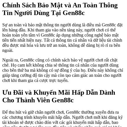
Chính Sách Bảo Mật và An Toàn Thông
Tin Người Dùng Tại Gen88c
Sự an toàn và bảo mật thông tin người dùng là điều mà Gen88c đặt
lên hàng đầu. Khi tham gia vào nền tảng này, người chơi có thể
hoàn toàn yên tâm vì Gen88c áp dụng những công nghệ bảo mật
tiên tiến nhất hiện nay. Tất cả thông tin cá nhân và dữ liệu tài chính
đều được mã hóa và lưu trữ an toàn, không dễ dàng bị rò rỉ ra bên
ngoài.
Ngoài ra, Gen88c cũng có chính sách bảo vệ người chơi rất chặt
chẽ. Họ cam kết không chia sẻ thông tin cá nhân của người dùng
cho bên thứ ba mà không có sự đồng ý của họ. Điều này không chỉ
giúp tăng cường độ tin cậy mà còn tạo cảm giác an toàn cho người
chơi khi tham gia cá cược trực tuyến.
Ưu Đãi và Khuyến Mãi Hấp Dẫn Dành
Cho Thành Viên Gen88c
Để thu hút và giữ chân người chơi, Gen88c thường xuyên đưa ra
các chương trình khuyến mãi hấp dẫn. Người chơi mới khi đăng ký
tài khoản sẽ được chào đón với các gói khuyến mãi hấp dẫn, bao