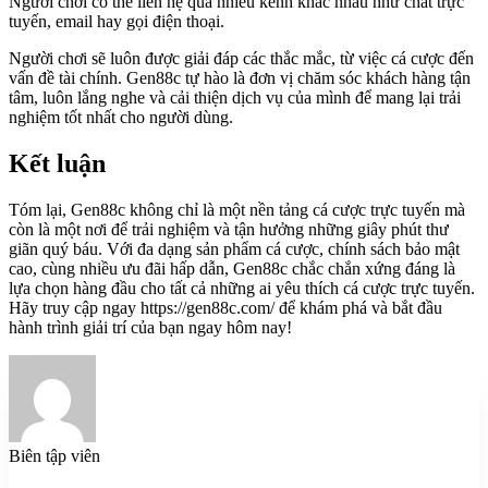
Người chơi có thể liên hệ qua nhiều kênh khác nhau như chat trực
tuyến, email hay gọi điện thoại.
Người chơi sẽ luôn được giải đáp các thắc mắc, từ việc cá cược đến
vấn đề tài chính. Gen88c tự hào là đơn vị chăm sóc khách hàng tận
tâm, luôn lắng nghe và cải thiện dịch vụ của mình để mang lại trải
nghiệm tốt nhất cho người dùng.
Kết luận
Tóm lại, Gen88c không chỉ là một nền tảng cá cược trực tuyến mà
còn là một nơi để trải nghiệm và tận hưởng những giây phút thư
giãn quý báu. Với đa dạng sản phẩm cá cược, chính sách bảo mật
cao, cùng nhiều ưu đãi hấp dẫn, Gen88c chắc chắn xứng đáng là
lựa chọn hàng đầu cho tất cả những ai yêu thích cá cược trực tuyến.
Hãy truy cập ngay https://gen88c.com/ để khám phá và bắt đầu
hành trình giải trí của bạn ngay hôm nay!
Biên tập viên