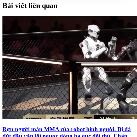
Bài viết liên quan
Rợn người màn MMA của robot hình người: Bị đá
đứt đầu vẫn lội ngược dòng hạ gục đối thủ, Chân