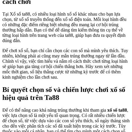
cách chơi
Tại Xổ số ta88, có nhiều loại hình xổ số khác nhau cho bạn lựa
chọn, từ xổ số truyền thống đến xổ số điện toán. Mỗi loại hình đều
có những đặc điểm riêng biệt nhưng đều mang lại cơ hội trúng
thưởng hấp dẫn. Bạn có thể dễ dàng tìm kiếm thông tin cụ thể về
từng loại hình trên trang web của ta88, giúp bạn đưa ra quyết định
đúng đắn.
Để chơi xổ số, bạn chỉ cần chọn các con số mà mình yêu thích. Tuy
nhiên, không phải ai cũng may mắn trúng thưởng ngay từ lần đầu.
Chính vì vậy, việc tìm hiểu và nắm rõ cách thức chơi từng loại hình
sẽ giúp bạn gia tăng cơ hội chiến thắng hơn. Hãy xem xét những
mốc thời gian, số liệu thắng cược từ những kỳ trước để có thêm
kinh nghiệm cho lần chơi sau.
Bí quyết chọn số và chiến lược chơi xổ số
hiệu quả trên Ta88
Để có thể nâng cao khả năng trúng thưởng khi tham gia
xổ số ta88
,
việc lựa chọn số là một yếu tố quan trọng. Có rất nhiều chiến lược
để chọn số, từ việc dựa vào các con số yêu thích, số ngày tháng sinh
cho đến việc phân tích các số đã xuất hiện trong các kỳ trước. Tùy
thuộc vào mỗi cá nhân, bạn có thể tìm cho mình một cách chọn số