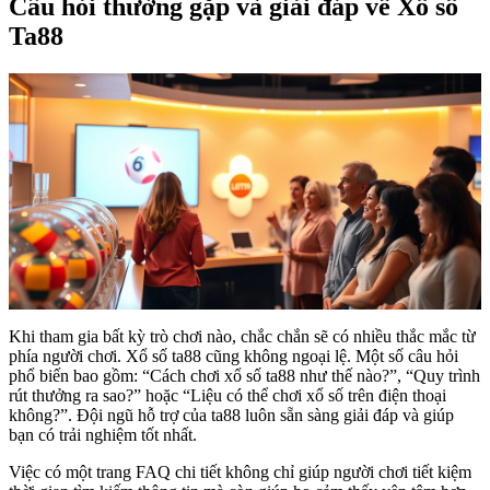
Câu hỏi thường gặp và giải đáp về Xổ số
Ta88
Khi tham gia bất kỳ trò chơi nào, chắc chắn sẽ có nhiều thắc mắc từ
phía người chơi. Xổ số ta88 cũng không ngoại lệ. Một số câu hỏi
phổ biến bao gồm: “Cách chơi xổ số ta88 như thế nào?”, “Quy trình
rút thưởng ra sao?” hoặc “Liệu có thể chơi xổ số trên điện thoại
không?”. Đội ngũ hỗ trợ của ta88 luôn sẵn sàng giải đáp và giúp
bạn có trải nghiệm tốt nhất.
Việc có một trang FAQ chi tiết không chỉ giúp người chơi tiết kiệm