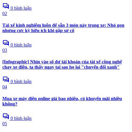
forum
0 bình luận
02
Tài xế kinh nghiệm luôn để sẵn 3 món này trong xe: Nhỏ gọn
nhưng cực kỳ hữu ích khi gặp sự cố
forum
0 bình luận
03
[Infographic] Nhìn vào số dư tài khoản của tài xế công nghệ
chạy xe điện, ta thấy ngay tại sao họ lại "chuyển đổi xanh"
forum
0 bình luận
04
Mua xe máy điện online giá bao nhiêu, có khuyến mãi nhiều
không?
forum
0 bình luận
05