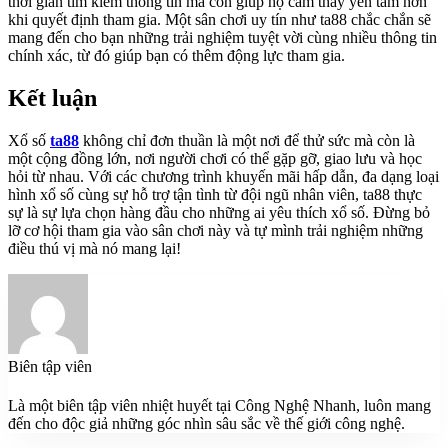
thời gian tìm kiếm thông tin mà còn giúp họ cảm thấy yên tâm hơn
khi quyết định tham gia. Một sân chơi uy tín như ta88 chắc chắn sẽ
mang đến cho bạn những trải nghiệm tuyệt vời cùng nhiều thông tin
chính xác, từ đó giúp bạn có thêm động lực tham gia.
Kết luận
Xổ số
ta88
không chỉ đơn thuần là một nơi để thử sức mà còn là
một cộng đồng lớn, nơi người chơi có thể gặp gỡ, giao lưu và học
hỏi từ nhau. Với các chương trình khuyến mãi hấp dẫn, đa dạng loại
hình xổ số cùng sự hỗ trợ tận tình từ đội ngũ nhân viên, ta88 thực
sự là sự lựa chọn hàng đầu cho những ai yêu thích xổ số. Đừng bỏ
lỡ cơ hội tham gia vào sân chơi này và tự mình trải nghiệm những
điều thú vị mà nó mang lại!
Biên tập viên
Là một biên tập viên nhiệt huyết tại Công Nghệ Nhanh, luôn mang
đến cho độc giả những góc nhìn sâu sắc về thế giới công nghệ.