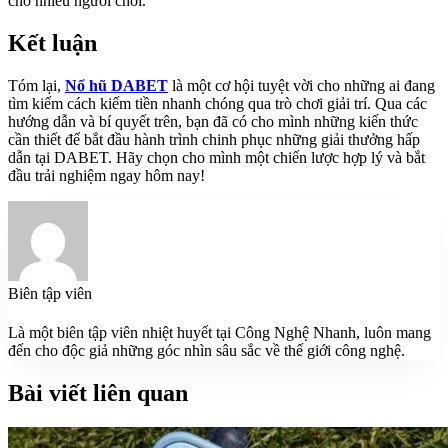
cho nhiều người chơi.
Kết luận
Tóm lại,
Nổ hũ DABET
là một cơ hội tuyệt vời cho những ai đang
tìm kiếm cách kiếm tiền nhanh chóng qua trò chơi giải trí. Qua các
hướng dẫn và bí quyết trên, bạn đã có cho mình những kiến thức
cần thiết để bắt đầu hành trình chinh phục những giải thưởng hấp
dẫn tại DABET. Hãy chọn cho mình một chiến lược hợp lý và bắt
đầu trải nghiệm ngay hôm nay!
Biên tập viên
Là một biên tập viên nhiệt huyết tại Công Nghệ Nhanh, luôn mang
đến cho độc giả những góc nhìn sâu sắc về thế giới công nghệ.
Bài viết liên quan