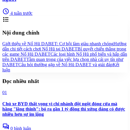
schedule
4 tuần trước
format_list_bulleted
Nội dung chính
Giới thiệu về Nổ Hũ DABET: Cơ hội làm giàu nhanh chóng
Hướng
dẫn chi tiết cách chơi Nổ Hũ tại DABET
Bí quyết chiến thắng trong
các game Nổ Hũ DABET
Các loại hình Nổ Hũ phổ biến và hấp dẫn
trên DABET
Tầm quan trọng của việc lựa chọn nhà cái uy tín như
DABET
Câu hỏi thường gặp về Nổ Hũ DABET và giải đáp
Kết
luận
Đọc nhiều nhất
01
Chủ xe BYD thất vọng vì chi nhánh đột ngột đóng cửa mà
hãng "lặng thinh": bỏ ra gần 1 tỷ đồng thì xứng đáng có được
nhiều hơn sự im lặng
forum
0 bình luận