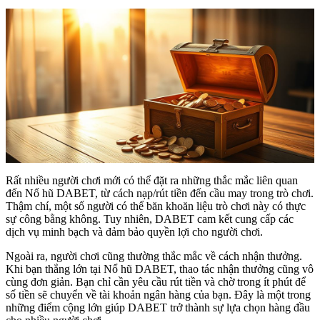
Rất nhiều người chơi mới có thể đặt ra những thắc mắc liên quan
đến Nổ hũ DABET, từ cách nạp/rút tiền đến cầu may trong trò chơi.
Thậm chí, một số người có thể băn khoăn liệu trò chơi này có thực
sự công bằng không. Tuy nhiên, DABET cam kết cung cấp các
dịch vụ minh bạch và đảm bảo quyền lợi cho người chơi.
Ngoài ra, người chơi cũng thường thắc mắc về cách nhận thưởng.
Khi bạn thắng lớn tại Nổ hũ DABET, thao tác nhận thưởng cũng vô
cùng đơn giản. Bạn chỉ cần yêu cầu rút tiền và chờ trong ít phút để
số tiền sẽ chuyển về tài khoản ngân hàng của bạn. Đây là một trong
những điểm cộng lớn giúp DABET trở thành sự lựa chọn hàng đầu