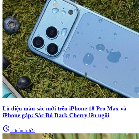
Lộ diện màu sắc mới trên iPhone 18 Pro Max và
iPhone gập: Sắc Đỏ Dark Cherry lên ngôi
schedule
2 tuần trước