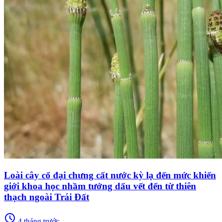
Loài cây cổ đại chưng cất nước kỳ lạ đến mức khiến
giới khoa học nhầm tưởng dấu vết đến từ thiên
thạch ngoài Trái Đất
schedule
4 tháng trước