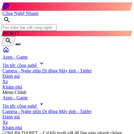
language
Công Nghệ Nhanh
search
09:28:18
search
home
Apps - Game
expand_more
Tin tức công nghệ
Camera - Nghe nhìn
Di động
Máy tính - Tablet
Đánh giá
Xe
Khám phá
search
Menu Chính
Apps - Game
arrow_drop_down
Tin tức công nghệ
Camera - Nghe nhìn
Di động
Máy tính - Tablet
Đánh giá
Xe
Khám phá