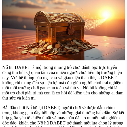
Nổ hũ DABET là một trong những trò chơi đánh bạc trực tuyến
đang thu hút sự quan tâm của nhiều người chơi trên thị trường hiện
nay. Với hệ thống bảo mật cao và giao diện thân thiện, DABET
không chỉ mang đến sự tiện lợi mà còn giúp người chơi trải nghiệm
một môi trường chơi game an toàn và thú vị. Nổ hũ không chỉ là
một trò chơi giải trí mà còn là cơ hội để kiếm tiền cho những ai dám
thử sức và kiên trì.
Bắt đầu chơi Nổ hũ tại DABET, người chơi sẽ được đắm chìm
trong không gian đầy hồi hộp và những giải thưởng hấp dẫn. Sự kết
hợp giữa yếu tố chiến thuật và may mắn đã tạo ra một trải nghiệm
độc đáo, khiến cho Nổ hũ DABET trở thành một lựa chọn lý tưởng