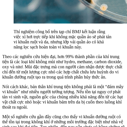
Thí nghiệm công bố trên tạp chí BMJ kết luận rằng
việc xì hơi trực tiếp khi không mặc quần áo sẽ phát tán
vi khuẩn ruột và da, nhưng lớp vải quần áo có khả
năng lọc sạch hoàn toàn vi khuẩn này.
Theo các nghiên cứu hiện đại, hơn 99% thành phần của khí trung
tiện là các loại khí không mùi như hydro, methane, carbon dioxide,
oxy và nitơ. Mùi đặc trưng mà con người cảm nhận được thực chất
chỉ đến từ một lượng cực nhỏ các hợp chất chứa lưu huỳnh do vi
khuẩn đường ruột tạo ra trong quá trình phân hủy thức ăn.
Nói cách khác, bản thân khí trung tiện không phải là một “đám mây
vi khuẩn” như nhiều người tưởng tượng. Nếu tồn tại nguy cơ phát
tán vi sinh vật, nguồn gốc của chúng nhiều khả năng đến từ các hạt
vật chất cực nhỏ hoặc vi khuẩn bám trên da bị cuốn theo luồng khí
thoát ra ngoài.
Một số nghiên cứu gần đây cũng cho thấy vi khuẩn đường ruột có
thể tồn tại trong không khí ở những môi trường đặc biệt như nhà vệ
sinh sau khi đại tiện. Tuy nhiên, đến nay vẫn chưa có bằng chứng rõ