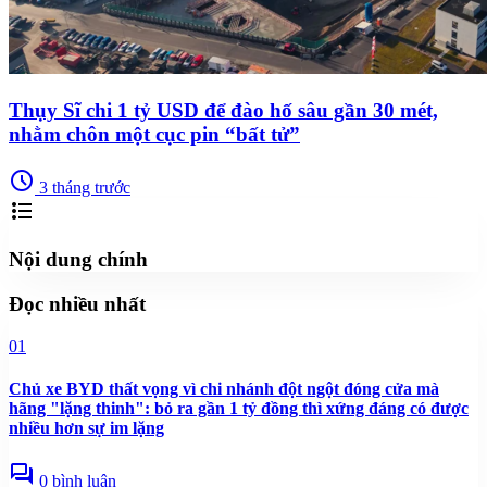
Thụy Sĩ chi 1 tỷ USD để đào hố sâu gần 30 mét,
nhằm chôn một cục pin “bất tử”
schedule
3 tháng trước
format_list_bulleted
Nội dung chính
Đọc nhiều nhất
01
Chủ xe BYD thất vọng vì chi nhánh đột ngột đóng cửa mà
hãng "lặng thinh": bỏ ra gần 1 tỷ đồng thì xứng đáng có được
nhiều hơn sự im lặng
forum
0 bình luận