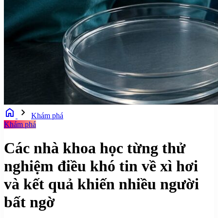
home
chevron_right
Khám phá
Khám phá
Các nhà khoa học từng thử
nghiệm điều khó tin về xì hơi
và kết quả khiến nhiều người
bất ngờ