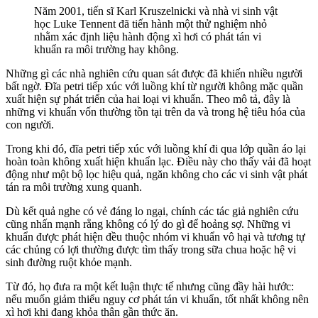
Năm 2001, tiến sĩ Karl Kruszelnicki và nhà vi sinh vật
học Luke Tennent đã tiến hành một thử nghiệm nhỏ
nhằm xác định liệu hành động xì hơi có phát tán vi
khuẩn ra môi trường hay không.
Những gì các nhà nghiên cứu quan sát được đã khiến nhiều người
bất ngờ. Đĩa petri tiếp xúc với luồng khí từ người không mặc quần
xuất hiện sự phát triển của hai loại vi khuẩn. Theo mô tả, đây là
những vi khuẩn vốn thường tồn tại trên da và trong hệ tiêu hóa của
con người.
Trong khi đó, đĩa petri tiếp xúc với luồng khí đi qua lớp quần áo lại
hoàn toàn không xuất hiện khuẩn lạc. Điều này cho thấy vải đã hoạt
động như một bộ lọc hiệu quả, ngăn không cho các vi sinh vật phát
tán ra môi trường xung quanh.
Dù kết quả nghe có vẻ đáng lo ngại, chính các tác giả nghiên cứu
cũng nhấn mạnh rằng không có lý do gì để hoảng sợ. Những vi
khuẩn được phát hiện đều thuộc nhóm vi khuẩn vô hại và tương tự
các chủng có lợi thường được tìm thấy trong sữa chua hoặc hệ vi
sinh đường ruột khỏe mạnh.
Từ đó, họ đưa ra một kết luận thực tế nhưng cũng đầy hài hước:
nếu muốn giảm thiểu nguy cơ phát tán vi khuẩn, tốt nhất không nên
xì hơi khi đang khỏa thân gần thức ăn.