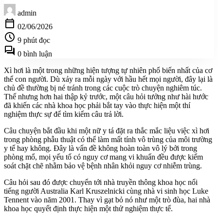
admin
calendar_today
02/06/2026
schedule
9 phút đọc
forum
0 bình luận
Xì hơi là một trong những hiện tượng tự nhiên phổ biến nhất của cơ
thể con người. Dù xảy ra mỗi ngày với hầu hết mọi người, đây lại là
chủ đề thường bị né tránh trong các cuộc trò chuyện nghiêm túc.
Thế nhưng hơn hai thập kỷ trước, một câu hỏi tưởng như hài hước
đã khiến các nhà khoa học phải bắt tay vào thực hiện một thí
nghiệm thực sự để tìm kiếm câu trả lời.
Câu chuyện bắt đầu khi một nữ y tá đặt ra thắc mắc liệu việc xì hơi
trong phòng phẫu thuật có thể làm mất tính vô trùng của môi trường
y tế hay không. Đây là vấn đề không hoàn toàn vô lý bởi trong
phòng mổ, mọi yếu tố có nguy cơ mang vi khuẩn đều được kiểm
soát chặt chẽ nhằm bảo vệ bệnh nhân khỏi nguy cơ nhiễm trùng.
Câu hỏi sau đó được chuyển tới nhà truyền thông khoa học nổi
tiếng người Australia Karl Kruszelnicki cùng nhà vi sinh học Luke
Tennent vào năm 2001. Thay vì gạt bỏ nó như một trò đùa, hai nhà
khoa học quyết định thực hiện một thử nghiệm thực tế.