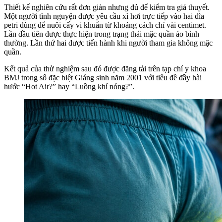
Thiết kế nghiên cứu rất đơn giản nhưng đủ để kiểm tra giả thuyết.
Một người tình nguyện được yêu cầu xì hơi trực tiếp vào hai đĩa
petri dùng để nuôi cấy vi khuẩn từ khoảng cách chỉ vài centimet.
Lần đầu tiên được thực hiện trong trạng thái mặc quần áo bình
thường. Lần thứ hai được tiến hành khi người tham gia không mặc
quần.
Kết quả của thử nghiệm sau đó được đăng tải trên tạp chí y khoa
BMJ trong số đặc biệt Giáng sinh năm 2001 với tiêu đề đầy hài
hước “Hot Air?” hay “Luồng khí nóng?”.