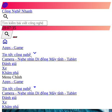
language
Công Nghệ Nhanh
search
18:07:37
search
home
Apps - Game
expand_more
Tin tức công nghệ
Camera - Nghe nhìn
Di động
Máy tính - Tablet
Đánh giá
Xe
Khám phá
search
Menu Chính
Apps - Game
arrow_drop_down
Tin tức công nghệ
Camera - Nghe nhìn
Di động
Máy tính - Tablet
Đánh giá
Xe
Khám phá