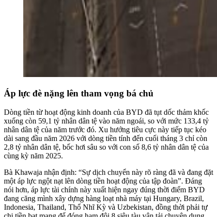
Áp lực đè nặng lên tham vọng bá chủ
Dòng tiền từ hoạt động kinh doanh của BYD đã tụt dốc thảm khốc
xuống còn 59,1 tỷ nhân dân tệ vào năm ngoái, so với mức 133,4 tỷ
nhân dân tệ của năm trước đó. Xu hướng tiêu cực này tiếp tục kéo
dài sang đầu năm 2026 với dòng tiền tính đến cuối tháng 3 chỉ còn
2,8 tỷ nhân dân tệ, bốc hơi sâu so với con số 8,6 tỷ nhân dân tệ của
cùng kỳ năm 2025.
Bà Khawaja nhận định: “Sự dịch chuyển này rõ ràng đã và đang đặt
một áp lực ngột nạt lên dòng tiền hoạt động của tập đoàn”. Đáng
nói hơn, áp lực tài chính này xuất hiện ngay đúng thời điểm BYD
đang căng mình xây dựng hàng loạt nhà máy tại Hungary, Brazil,
Indonesia, Thailand, Thổ Nhĩ Kỳ và Uzbekistan, đồng thời phải tự
chi tiền bạt mạng để đóng hạm đội 8 siêu tàu vận tải chuyên dụng