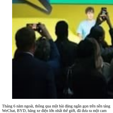
Tháng 6 năm ngoái, thông qua một bài đăng ngắn gọn trên nền tảng
WeChat, BYD, hãng xe điện lớn nhất thế giới, đã đưa ra một cam