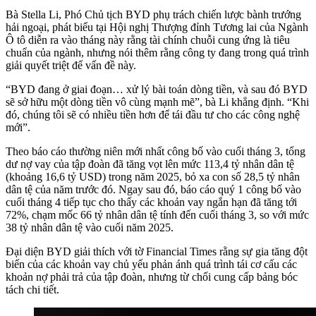
Bà Stella Li, Phó Chủ tịch BYD phụ trách chiến lược bành trướng
hải ngoại, phát biểu tại Hội nghị Thượng đỉnh Tương lai của Ngành
Ô tô diễn ra vào tháng này rằng tài chính chuỗi cung ứng là tiêu
chuẩn của ngành, nhưng nói thêm rằng công ty đang trong quá trình
giải quyết triệt để vấn đề này.
“BYD đang ở giai đoạn… xử lý bài toán dòng tiền, và sau đó BYD
sẽ sở hữu một dòng tiền vô cùng mạnh mẽ”, bà Li khẳng định. “Khi
đó, chúng tôi sẽ có nhiều tiền hơn để tái đầu tư cho các công nghệ
mới”.
Theo báo cáo thường niên mới nhất công bố vào cuối tháng 3, tổng
dư nợ vay của tập đoàn đã tăng vọt lên mức 113,4 tỷ nhân dân tệ
(khoảng 16,6 tỷ USD) trong năm 2025, bỏ xa con số 28,5 tỷ nhân
dân tệ của năm trước đó. Ngay sau đó, báo cáo quý 1 công bố vào
cuối tháng 4 tiếp tục cho thấy các khoản vay ngắn hạn đã tăng tới
72%, chạm mốc 66 tỷ nhân dân tệ tính đến cuối tháng 3, so với mức
38 tỷ nhân dân tệ vào cuối năm 2025.
Đại diện BYD giải thích với tờ Financial Times rằng sự gia tăng đột
biến của các khoản vay chủ yếu phản ánh quá trình tái cơ cấu các
khoản nợ phải trả của tập đoàn, nhưng từ chối cung cấp bảng bóc
tách chi tiết.