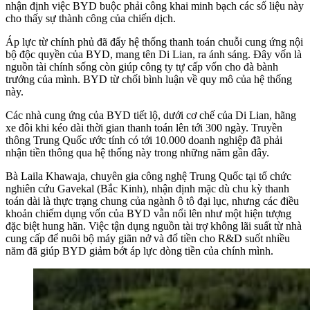
nhận định việc BYD buộc phải công khai minh bạch các số liệu này
cho thấy sự thành công của chiến dịch.
Áp lực từ chính phủ đã đẩy hệ thống thanh toán chuỗi cung ứng nội
bộ độc quyền của BYD, mang tên Di Lian, ra ánh sáng. Đây vốn là
nguồn tài chính sống còn giúp công ty tự cấp vốn cho đà bành
trướng của mình. BYD từ chối bình luận về quy mô của hệ thống
này.
Các nhà cung ứng của BYD tiết lộ, dưới cơ chế của Di Lian, hãng
xe đôi khi kéo dài thời gian thanh toán lên tới 300 ngày. Truyền
thông Trung Quốc ước tính có tới 10.000 doanh nghiệp đã phải
nhận tiền thông qua hệ thống này trong những năm gần đây.
Bà Laila Khawaja, chuyên gia công nghệ Trung Quốc tại tổ chức
nghiên cứu Gavekal (Bắc Kinh), nhận định mặc dù chu kỳ thanh
toán dài là thực trạng chung của ngành ô tô đại lục, nhưng các điều
khoản chiếm dụng vốn của BYD vẫn nổi lên như một hiện tượng
đặc biệt hung hãn. Việc tận dụng nguồn tài trợ không lãi suất từ nhà
cung cấp để nuôi bộ máy giãn nở và đổ tiền cho R&D suốt nhiều
năm đã giúp BYD giảm bớt áp lực dòng tiền của chính mình.