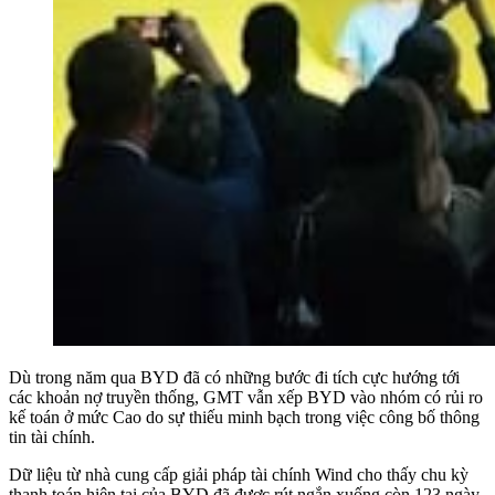
Dù trong năm qua BYD đã có những bước đi tích cực hướng tới
các khoản nợ truyền thống, GMT vẫn xếp BYD vào nhóm có rủi ro
kế toán ở mức Cao do sự thiếu minh bạch trong việc công bố thông
tin tài chính.
Dữ liệu từ nhà cung cấp giải pháp tài chính Wind cho thấy chu kỳ
thanh toán hiện tại của BYD đã được rút ngắn xuống còn 123 ngày,