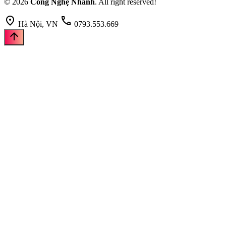
© 2026
Công Nghệ Nhanh
. All right reserved!
location_on
call
Hà Nội, VN
0793.553.669
arrow_upward