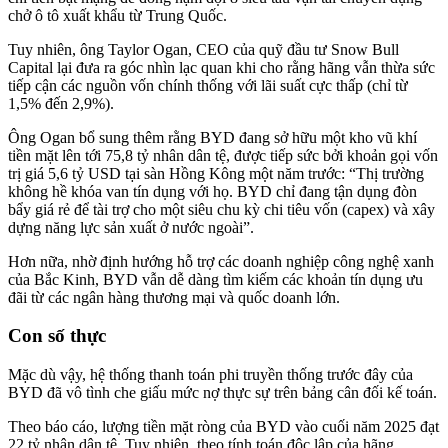
chở ô tô xuất khẩu từ Trung Quốc.
Tuy nhiên, ông Taylor Ogan, CEO của quỹ đầu tư Snow Bull
Capital lại đưa ra góc nhìn lạc quan khi cho rằng hãng vẫn thừa sức
tiếp cận các nguồn vốn chính thống với lãi suất cực thấp (chỉ từ
1,5% đến 2,9%).
Ông Ogan bổ sung thêm rằng BYD đang sở hữu một kho vũ khí
tiền mặt lên tới 75,8 tỷ nhân dân tệ, được tiếp sức bởi khoản gọi vốn
trị giá 5,6 tỷ USD tại sàn Hồng Kông một năm trước: “Thị trường
không hề khóa van tín dụng với họ. BYD chỉ đang tận dụng đòn
bẩy giá rẻ để tài trợ cho một siêu chu kỳ chi tiêu vốn (capex) và xây
dựng năng lực sản xuất ở nước ngoài”.
Hơn nữa, nhờ định hướng hỗ trợ các doanh nghiệp công nghệ xanh
của Bắc Kinh, BYD vẫn dễ dàng tìm kiếm các khoản tín dụng ưu
đãi từ các ngân hàng thương mại và quốc doanh lớn.
Con số thực
Mặc dù vậy, hệ thống thanh toán phi truyền thống trước đây của
BYD đã vô tình che giấu mức nợ thực sự trên bảng cân đối kế toán.
Theo báo cáo, lượng tiền mặt ròng của BYD vào cuối năm 2025 đạt
22 tỷ nhân dân tệ. Tuy nhiên, theo tính toán độc lập của hãng