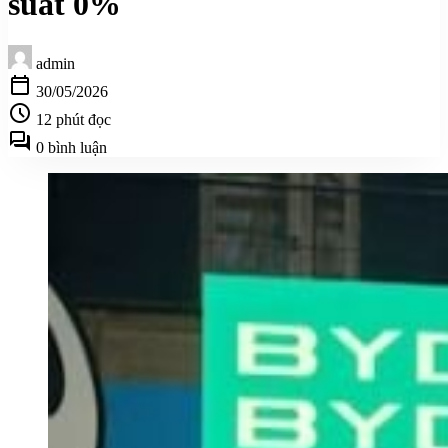
suất 0%
admin
calendar_today
30/05/2026
schedule
12 phút đọc
forum
0 bình luận