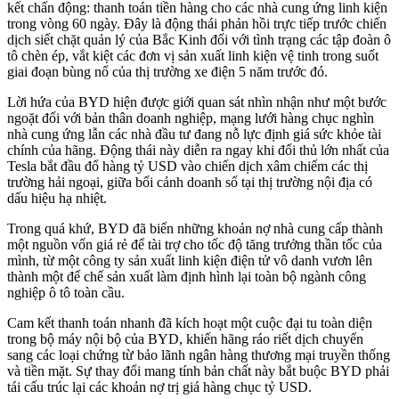
kết chấn động: thanh toán tiền hàng cho các nhà cung ứng linh kiện
trong vòng 60 ngày. Đây là động thái phản hồi trực tiếp trước chiến
dịch siết chặt quản lý của Bắc Kinh đối với tình trạng các tập đoàn ô
tô chèn ép, vắt kiệt các đơn vị sản xuất linh kiện vệ tinh trong suốt
giai đoạn bùng nổ của thị trường xe điện 5 năm trước đó.
Lời hứa của BYD hiện được giới quan sát nhìn nhận như một bước
ngoặt đối với bản thân doanh nghiệp, mạng lưới hàng chục nghìn
nhà cung ứng lẫn các nhà đầu tư đang nỗ lực định giá sức khỏe tài
chính của hãng. Động thái này diễn ra ngay khi đối thủ lớn nhất của
Tesla bắt đầu đổ hàng tỷ USD vào chiến dịch xâm chiếm các thị
trường hải ngoại, giữa bối cảnh doanh số tại thị trường nội địa có
dấu hiệu hạ nhiệt.
Trong quá khứ, BYD đã biến những khoản nợ nhà cung cấp thành
một nguồn vốn giá rẻ để tài trợ cho tốc độ tăng trưởng thần tốc của
mình, từ một công ty sản xuất linh kiện điện tử vô danh vươn lên
thành một đế chế sản xuất làm định hình lại toàn bộ ngành công
nghiệp ô tô toàn cầu.
Cam kết thanh toán nhanh đã kích hoạt một cuộc đại tu toàn diện
trong bộ máy nội bộ của BYD, khiến hãng ráo riết dịch chuyển
sang các loại chứng từ bảo lãnh ngân hàng thương mại truyền thống
và tiền mặt. Sự thay đổi mang tính bản chất này bắt buộc BYD phải
tái cấu trúc lại các khoản nợ trị giá hàng chục tỷ USD.