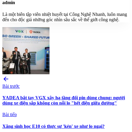
admin
Là một biên tập viên nhiệt huyết tại Công Nghệ Nhanh, luôn mang
đến cho độc giả những góc nhìn sâu sắc về thế giới công nghệ.
arrow_back
Bài trước
YADEA bắt tay VGX xây hạ tầng đổi pin dùng chung: người
dùng xe điện sắp không còn nỗi lo "hết điện giữa đường"
Bài tiếp
Xăng sinh học E10 có thực sự 'kén' xe như lo ngại?