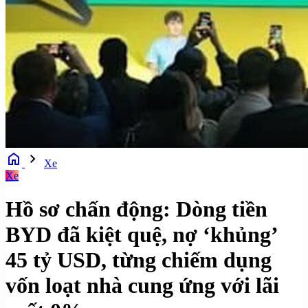
home
chevron_right
Xe
Xe
Hồ sơ chấn động: Dòng tiền
BYD đã kiệt quệ, nợ ‘khủng’
45 tỷ USD, từng chiếm dụng
vốn loạt nhà cung ứng với lãi