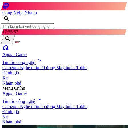
language
Công Nghệ Nhanh
search
17:55:58
search
home
Apps - Game
expand_more
Tin tức công nghệ
Camera - Nghe nhìn
Di động
Máy tính - Tablet
Đánh giá
Xe
Khám phá
search
Menu Chính
Apps - Game
arrow_drop_down
Tin tức công nghệ
Camera - Nghe nhìn
Di động
Máy tính - Tablet
Đánh giá
Xe
Khám phá