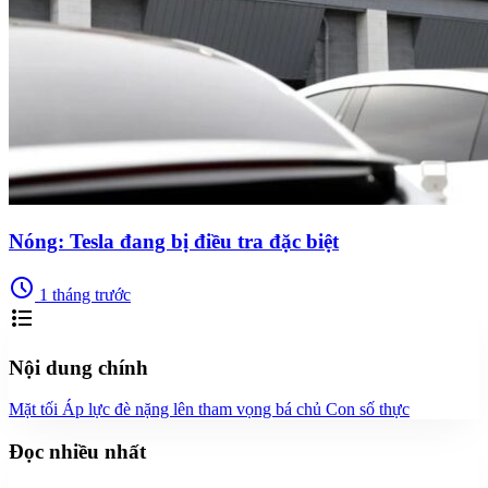
Nóng: Tesla đang bị điều tra đặc biệt
schedule
1 tháng trước
format_list_bulleted
Nội dung chính
Mặt tối
Áp lực đè nặng lên tham vọng bá chủ
Con số thực
Đọc nhiều nhất