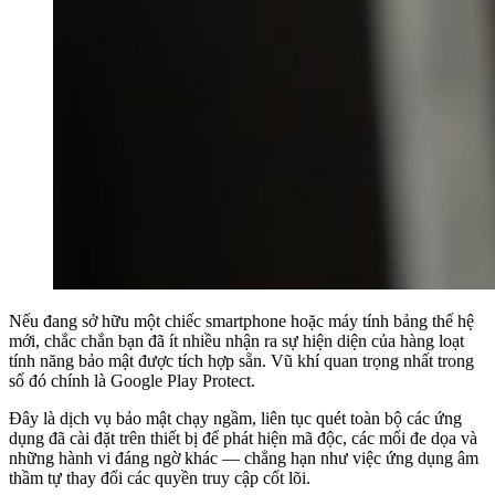
Nếu đang sở hữu một chiếc smartphone hoặc máy tính bảng thế hệ
mới, chắc chắn bạn đã ít nhiều nhận ra sự hiện diện của hàng loạt
tính năng bảo mật được tích hợp sẵn. Vũ khí quan trọng nhất trong
số đó chính là Google Play Protect.
Đây là dịch vụ bảo mật chạy ngầm, liên tục quét toàn bộ các ứng
dụng đã cài đặt trên thiết bị để phát hiện mã độc, các mối đe dọa và
những hành vi đáng ngờ khác — chẳng hạn như việc ứng dụng âm
thầm tự thay đổi các quyền truy cập cốt lõi.