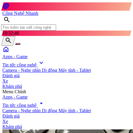
language
Công Nghệ Nhanh
search
10:32:50
search
home
Apps - Game
expand_more
Tin tức công nghệ
Camera - Nghe nhìn
Di động
Máy tính - Tablet
Đánh giá
Xe
Khám phá
search
Menu Chính
Apps - Game
arrow_drop_down
Tin tức công nghệ
Camera - Nghe nhìn
Di động
Máy tính - Tablet
Đánh giá
Xe
Khám phá