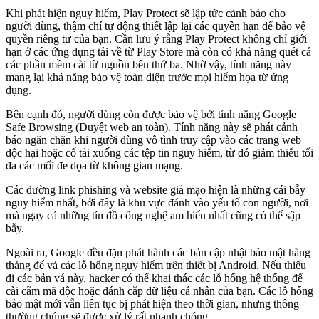
Khi phát hiện nguy hiểm, Play Protect sẽ lập tức cảnh báo cho
người dùng, thậm chí tự động thiết lập lại các quyền hạn để bảo vệ
quyền riêng tư của bạn. Cần lưu ý rằng Play Protect không chỉ giới
hạn ở các ứng dụng tải về từ Play Store mà còn có khả năng quét cả
các phần mềm cài từ nguồn bên thứ ba. Nhờ vậy, tính năng này
mang lại khả năng bảo vệ toàn diện trước mọi hiểm họa từ ứng
dụng.
Bên cạnh đó, người dùng còn được bảo vệ bởi tính năng Google
Safe Browsing (Duyệt web an toàn). Tính năng này sẽ phát cảnh
báo ngăn chặn khi người dùng vô tình truy cập vào các trang web
độc hại hoặc cố tải xuống các tệp tin nguy hiểm, từ đó giảm thiểu tối
đa các mối đe dọa từ không gian mạng.
Các đường link phishing và website giả mạo hiện là những cái bẫy
nguy hiểm nhất, bởi đây là khu vực đánh vào yếu tố con người, nơi
mà ngay cả những tín đồ công nghệ am hiểu nhất cũng có thể sập
bẫy.
Ngoài ra, Google đều đặn phát hành các bản cập nhật bảo mật hàng
tháng để vá các lỗ hổng nguy hiểm trên thiết bị Android. Nếu thiếu
đi các bản vá này, hacker có thể khai thác các lỗ hổng hệ thống để
cài cắm mã độc hoặc đánh cắp dữ liệu cá nhân của bạn. Các lỗ hổng
bảo mật mới vẫn liên tục bị phát hiện theo thời gian, nhưng thông
thường chúng sẽ được xử lý rất nhanh chóng.