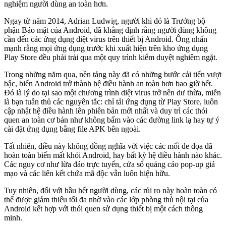
nghiệm người dùng an toàn hơn.
Ngay từ năm 2014, Adrian Ludwig, người khi đó là Trưởng bộ
phận Bảo mật của Android, đã khẳng định rằng người dùng không
cần đến các ứng dụng diệt virus trên thiết bị Android. Ông nhấn
mạnh rằng mọi ứng dụng trước khi xuất hiện trên kho ứng dụng
Play Store đều phải trải qua một quy trình kiểm duyệt nghiêm ngặt.
Trong những năm qua, nền tảng này đã có những bước cải tiến vượt
bậc, biến Android trở thành hệ điều hành an toàn hơn bao giờ hết.
Đó là lý do tại sao một chương trình diệt virus trở nên dư thừa, miễn
là bạn tuân thủ các nguyên tắc: chỉ tải ứng dụng từ Play Store, luôn
cập nhật hệ điều hành lên phiên bản mới nhất và duy trì các thói
quen an toàn cơ bản như không bấm vào các đường link lạ hay tự ý
cài đặt ứng dụng bằng file APK bên ngoài.
Tất nhiên, điều này không đồng nghĩa với việc các mối đe dọa đã
hoàn toàn biến mất khỏi Android, hay bất kỳ hệ điều hành nào khác.
Các nguy cơ như lừa đảo trực tuyến, cửa sổ quảng cáo pop-up giả
mạo và các liên kết chứa mã độc vẫn luôn hiện hữu.
Tuy nhiên, đối với hầu hết người dùng, các rủi ro này hoàn toàn có
thể được giảm thiểu tối đa nhờ vào các lớp phòng thủ nội tại của
Android kết hợp với thói quen sử dụng thiết bị một cách thông
minh.