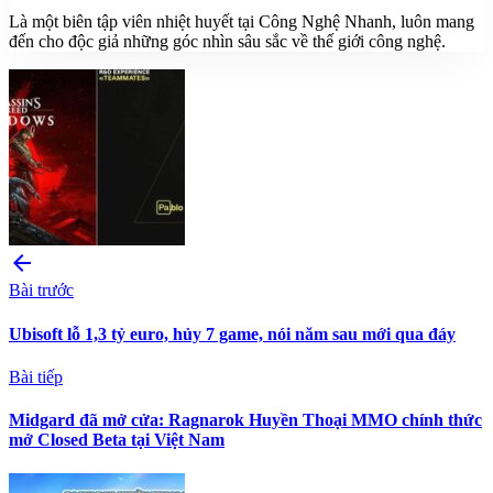
Là một biên tập viên nhiệt huyết tại Công Nghệ Nhanh, luôn mang
đến cho độc giả những góc nhìn sâu sắc về thế giới công nghệ.
arrow_back
Bài trước
Ubisoft lỗ 1,3 tỷ euro, hủy 7 game, nói năm sau mới qua đáy
Bài tiếp
Midgard đã mở cửa: Ragnarok Huyền Thoại MMO chính thức
mở Closed Beta tại Việt Nam