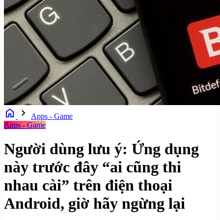
home
chevron_right
Apps - Game
Apps - Game
Người dùng lưu ý: Ứng dụng
này trước đây “ai cũng thi
nhau cài” trên điện thoại
Android, giờ hãy ngừng lại