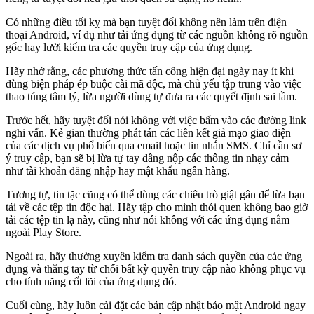
Có những điều tối kỵ mà bạn tuyệt đối không nên làm trên điện
thoại Android, ví dụ như tải ứng dụng từ các nguồn không rõ nguồn
gốc hay lười kiểm tra các quyền truy cập của ứng dụng.
Hãy nhớ rằng, các phương thức tấn công hiện đại ngày nay ít khi
dùng biện pháp ép buộc cài mã độc, mà chủ yếu tập trung vào việc
thao túng tâm lý, lừa người dùng tự đưa ra các quyết định sai lầm.
Trước hết, hãy tuyệt đối nói không với việc bấm vào các đường link
nghi vấn. Kẻ gian thường phát tán các liên kết giả mạo giao diện
của các dịch vụ phổ biến qua email hoặc tin nhắn SMS. Chỉ cần sơ
ý truy cập, bạn sẽ bị lừa tự tay dâng nộp các thông tin nhạy cảm
như tài khoản đăng nhập hay mật khẩu ngân hàng.
Tương tự, tin tặc cũng có thể dùng các chiêu trò giật gân để lừa bạn
tải về các tệp tin độc hại. Hãy tập cho mình thói quen không bao giờ
tải các tệp tin lạ này, cũng như nói không với các ứng dụng nằm
ngoài Play Store.
Ngoài ra, hãy thường xuyên kiểm tra danh sách quyền của các ứng
dụng và thẳng tay từ chối bất kỳ quyền truy cập nào không phục vụ
cho tính năng cốt lõi của ứng dụng đó.
Cuối cùng, hãy luôn cài đặt các bản cập nhật bảo mật Android ngay